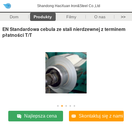
Shandong HaoXuan Iron&Steel Co.,Ltd
Dom
Produkty
Filmy
O nas
>>
EN Standardowa cebula ze stali nierdzewnej z terminem
płatności T/T
Najlepsza cena
Skontaktuj się z nami