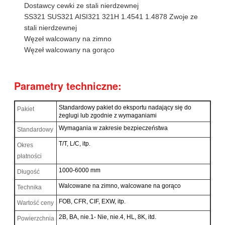
Dostawcy cewki ze stali nierdzewnej
SS321 SUS321 AISI321 321H 1.4541 1.4878 Zwoje ze
stali nierdzewnej
Węzeł walcowany na zimno
Węzeł walcowany na gorąco
Parametry techniczne:
Standardowy pakiet do eksportu nadający się do
Pakiet
żeglugi lub zgodnie z wymaganiami
Wymagania w zakresie bezpieczeństwa
Standardowy
T/T, L/C, itp.
Okres
płatności
1000-6000 mm
Długość
Walcowane na zimno, walcowane na gorąco
Technika
FOB, CFR, CIF, EXW, itp.
Wartość ceny
2B, BA, nie.1- Nie, nie.4, HL, 8K, itd.
Powierzchnia