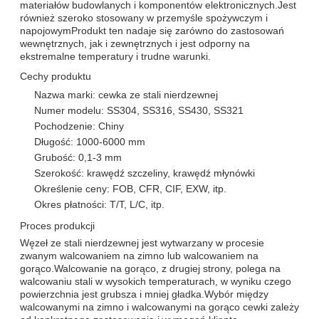
materiałów budowlanych i komponentów elektronicznych.Jest
również szeroko stosowany w przemyśle spożywczym i
napojowymProdukt ten nadaje się zarówno do zastosowań
wewnętrznych, jak i zewnętrznych i jest odporny na
ekstremalne temperatury i trudne warunki.
Cechy produktu
Nazwa marki: cewka ze stali nierdzewnej
Numer modelu: SS304, SS316, SS430, SS321
Pochodzenie: Chiny
Długość: 1000-6000 mm
Grubość: 0,1-3 mm
Szerokość: krawędź szczeliny, krawędź młynówki
Określenie ceny: FOB, CFR, CIF, EXW, itp.
Okres płatności: T/T, L/C, itp.
Proces produkcji
Węzeł ze stali nierdzewnej jest wytwarzany w procesie
zwanym walcowaniem na zimno lub walcowaniem na
gorąco.Walcowanie na gorąco, z drugiej strony, polega na
walcowaniu stali w wysokich temperaturach, w wyniku czego
powierzchnia jest grubsza i mniej gładka.Wybór między
walcowanymi na zimno i walcowanymi na gorąco cewki zależy