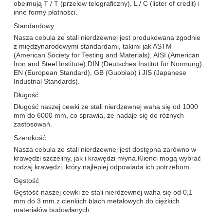
obejmują T / T (przelew telegraficzny), L / C (lister of credit) i
inne formy płatności.
Standardowy
Nasza cebula ze stali nierdzewnej jest produkowana zgodnie
z międzynarodowymi standardami, takimi jak ASTM
(American Society for Testing and Materials), AISI (American
Iron and Steel Institute),DIN (Deutsches Institut für Normung),
EN (European Standard), GB (Guobiao) i JIS (Japanese
Industrial Standards).
Długość
Długość naszej cewki ze stali nierdzewnej waha się od 1000
mm do 6000 mm, co sprawia, że nadaje się do różnych
zastosowań.
Szerokość
Nasza cebula ze stali nierdzewnej jest dostępna zarówno w
krawędzi szczeliny, jak i krawędzi młyna.Klienci mogą wybrać
rodzaj krawędzi, który najlepiej odpowiada ich potrzebom.
Gęstość
Gęstość naszej cewki ze stali nierdzewnej waha się od 0,1
mm do 3 mm.z cienkich blach metalowych do ciężkich
materiałów budowlanych.