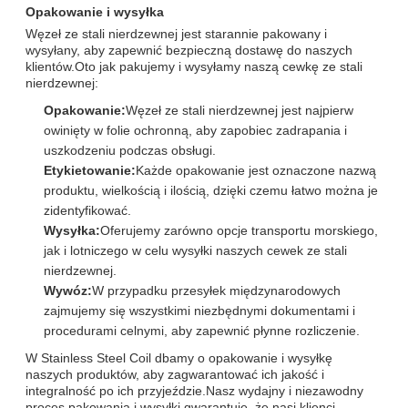
Opakowanie i wysyłka
Węzeł ze stali nierdzewnej jest starannie pakowany i
wysyłany, aby zapewnić bezpieczną dostawę do naszych
klientów.Oto jak pakujemy i wysyłamy naszą cewkę ze stali
nierdzewnej:
Opakowanie:
Węzeł ze stali nierdzewnej jest najpierw
owinięty w folie ochronną, aby zapobiec zadrapania i
uszkodzeniu podczas obsługi.
Etykietowanie:
Każde opakowanie jest oznaczone nazwą
produktu, wielkością i ilością, dzięki czemu łatwo można je
zidentyfikować.
Wysyłka:
Oferujemy zarówno opcje transportu morskiego,
jak i lotniczego w celu wysyłki naszych cewek ze stali
nierdzewnej.
Wywóz:
W przypadku przesyłek międzynarodowych
zajmujemy się wszystkimi niezbędnymi dokumentami i
procedurami celnymi, aby zapewnić płynne rozliczenie.
W Stainless Steel Coil dbamy o opakowanie i wysyłkę
naszych produktów, aby zagwarantować ich jakość i
integralność po ich przyjeździe.Nasz wydajny i niezawodny
proces pakowania i wysyłki gwarantuje, że nasi klienci