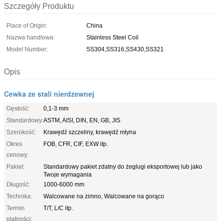
Szczegóły Produktu
Place of Origin:
China
Nazwa handlowa:
Stainless Steel Coil
Model Number:
SS304,SS316,SS430,SS321
Opis
Cewka ze stali nierdzewnej
Gęstość:
0,1-3 mm
Standardowy:
ASTM, AISI, DIN, EN, GB, JIS
Szerokość:
Krawędź szczeliny, krawędź młyna
Okres
FOB, CFR, CIF, EXW itp.
cenowy:
Pakiet:
Standardowy pakiet zdatny do żeglugi eksportowej lub jako
Twoje wymagania
Długość:
1000-6000 mm
Technika:
Walcowane na zimno, Walcowane na gorąco
Termin
T/T, L/C itp.
płatności: