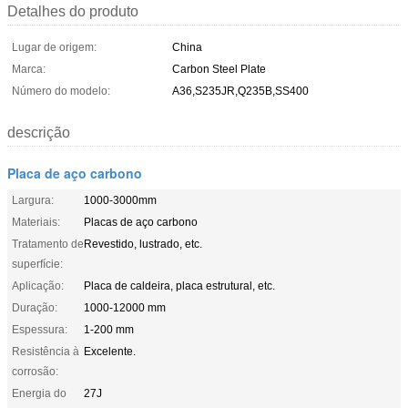
Detalhes do produto
Lugar de origem:
China
Marca:
Carbon Steel Plate
Número do modelo:
A36,S235JR,Q235B,SS400
descrição
Placa de aço carbono
Largura:
1000-3000mm
Materiais:
Placas de aço carbono
Tratamento de
Revestido, lustrado, etc.
superfície:
Aplicação:
Placa de caldeira, placa estrutural, etc.
Duração:
1000-12000 mm
Espessura:
1-200 mm
Resistência à
Excelente.
corrosão:
Energia do
27J