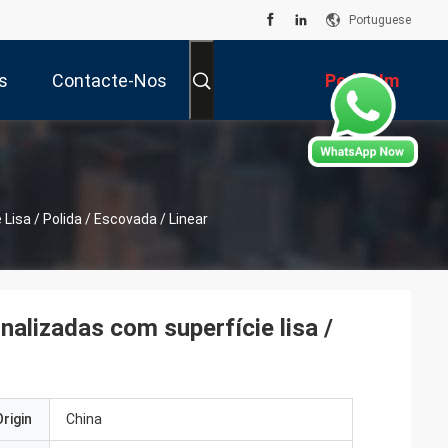
Portuguese
s
Contacte-Nos
Pedir Um
Orçamento
Lisa / Polida / Escovada / Linear
nalizadas com superfície lisa /
rigin
China