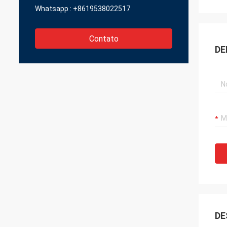
Whatsapp :
+8619538022517
Contato
DE
DE