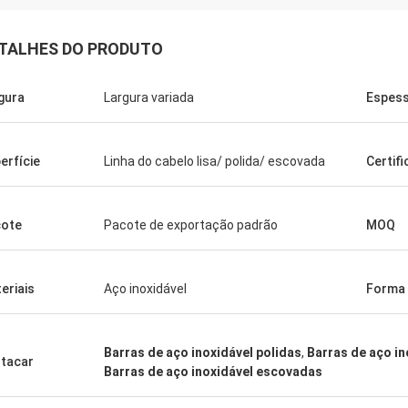
TALHES DO PRODUTO
gura
Largura variada
Espes
erfície
Linha do cabelo lisa/ polida/ escovada
Certif
Arábia Saudita Zakaria
 Haoxuan, controle de qualidade,
ote
Pacote de exportação padrão
MOQ
de nossa confiança.
eriais
Aço inoxidável
Forma
Barras de aço inoxidável polidas
,
Barras de aço i
tacar
Barras de aço inoxidável escovadas