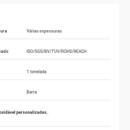
sura
Várias espessuras
icado
ISO/SGS/BV/TUV/ROHS/REACH
1 tonelada
Barra
noxidável personalizadas
,