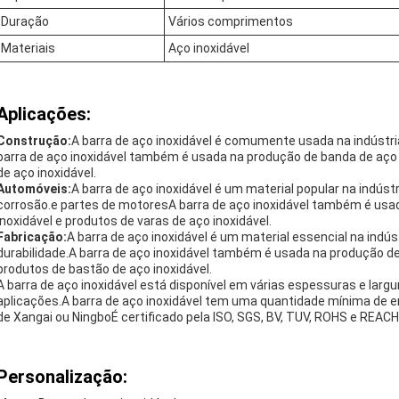
Duração
Vários comprimentos
Materiais
Aço inoxidável
Aplicações:
Construção:
A barra de aço inoxidável é comumente usada na indústria
barra de aço inoxidável também é usada na produção de banda de aço i
de aço inoxidável.
Automóveis:
A barra de aço inoxidável é um material popular na indúst
corrosão.e partes de motoresA barra de aço inoxidável também é usad
inoxidável e produtos de varas de aço inoxidável.
Fabricação:
A barra de aço inoxidável é um material essencial na indús
durabilidade.A barra de aço inoxidável também é usada na produção de 
produtos de bastão de aço inoxidável.
A barra de aço inoxidável está disponível em várias espessuras e la
aplicações.A barra de aço inoxidável tem uma quantidade mínima de 
de Xangai ou NingboÉ certificado pela ISO, SGS, BV, TUV, ROHS e REACH
Personalização: