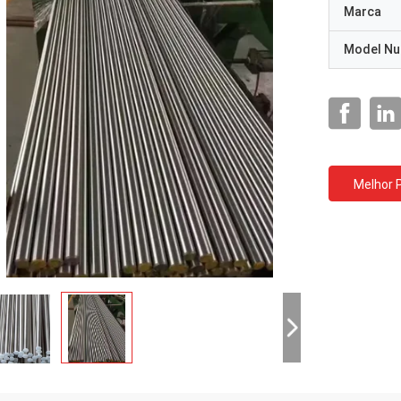
Marca
Model N
Melhor 