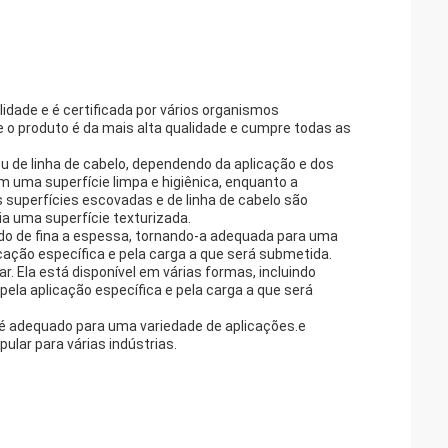
lidade e é certificada por vários organismos
e o produto é da mais alta qualidade e cumpre todas as
 ou de linha de cabelo, dependendo da aplicação e dos
gem uma superfície limpa e higiênica, enquanto a
 superfícies escovadas e de linha de cabelo são
ia uma superfície texturizada.
ando de fina a espessa, tornando-a adequada para uma
cação específica e pela carga a que será submetida.
r. Ela está disponível em várias formas, incluindo
ela aplicação específica e pela carga a que será
ue é adequado para uma variedade de aplicações.e
ular para várias indústrias.