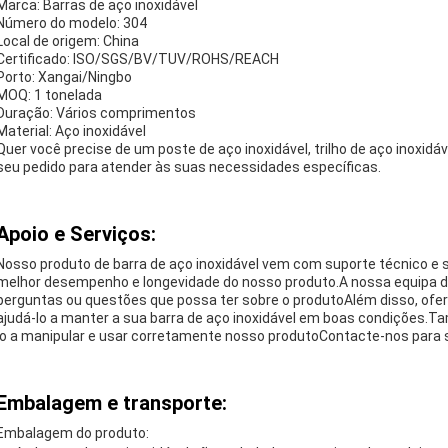
Marca: Barras de aço inoxidável
Número do modelo: 304
Local de origem: China
Certificado: ISO/SGS/BV/TUV/ROHS/REACH
Porto: Xangai/Ningbo
MOQ: 1 tonelada
Duração: Vários comprimentos
Material: Aço inoxidável
Quer você precise de um poste de aço inoxidável, trilho de aço inoxidá
seu pedido para atender às suas necessidades específicas.
Apoio e Serviços:
Nosso produto de barra de aço inoxidável vem com suporte técnico e 
melhor desempenho e longevidade do nosso produto.A nossa equipa de 
perguntas ou questões que possa ter sobre o produtoAlém disso, of
ajudá-lo a manter a sua barra de aço inoxidável em boas condições
lo a manipular e usar corretamente nosso produtoContacte-nos para s
Embalagem e transporte:
Embalagem do produto: