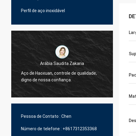
Perfil de aço inoxidável
DE
Lar
Sup
Arábia Saudita Zakaria
Aço de Haoxuan, controle de qualidade,
Aço de
Pac
digno de nossa confiança.
digno 
Mat
Pessoa de Contato :
Chen
Des
Número de telefone :
+8617312353368