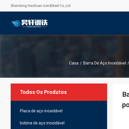
Shandong HaoXuan Iron&Steel Co.,Ltd
Casa
/
Barra De Aço Inoxidável
Todos Os Produtos
Ba
po
Placa de aço inoxidável
bobina de aço inoxidável