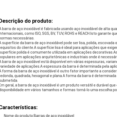
Descrição do produto:
A barra de aço inoxidável é fabricada usando aço inoxidável de alta qua
internacionais, como ISO, SGS, BV, TUV, ROHS e REACH.Isto garante qu
normas necessárias.
A superfície da barra de aço inoxidável pode ser lisa, polida, escovada
requisitos do cliente.A superfície lisa é ideal para aplicações que exi
superfície polida é comumente utilizada em aplicações decorativas.As
populares em aplicações arquitetônicas e industriais onde é necessár
A barra de aço inoxidável está disponível em várias espessuras, vari
variedade de aplicações.A espessura da barra é determinada pela apli
A forma da barra de aço inoxidável é outro fator importante a considera
redonda, quadrada, hexagonal e plana.A forma da barra é determinada p
submetida.
Em geral, a barra de aço inoxidável é um produto versátil e durável q
disponibilidade em vários tamanhos e formas torná-lo uma escolha pop
Características:
Nome do produto:
Barras de aço inoxidável