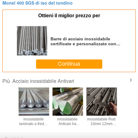
Monel 400 SGS di iso del tondino
Ottieni il miglior prezzo per
Barre di acciaio inossidabile
certificate e personalizzate con
superficie
liscia/pulita/pulite/sottile
Continua
Acciaio inossidabile Antivari
Più
 del ODM
Acciaio
2Inch l'acciaio
Acciaio
Accia
'OEM 200
inossidabile
inossidabile
inossidabile Rod
inossid
00 serie
laminato a freddo
Antivari ha
10mm 12mm
laminato 
minose di
430 Rod di
spazzolato il
20mm di Monel
Rod del t
iaio
acciaio
tondino di acciaio
400 Rod 8K di
10mm di a
abile di
inossidabile
inossidabile della
SEDERE trafilate
inossidab