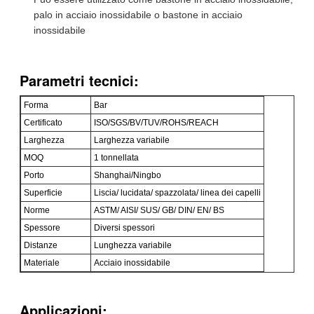
palo in acciaio inossidabile o bastone in acciaio
inossidabile
Parametri tecnici:
Forma
Bar
Certificato
ISO/SGS/BV/TUV/ROHS/REACH
Larghezza
Larghezza variabile
MOQ
1 tonnellata
Porto
Shanghai/Ningbo
Superficie
Liscia/ lucidata/ spazzolata/ linea dei capelli
Norme
ASTM/ AISI/ SUS/ GB/ DIN/ EN/ BS
Spessore
Diversi spessori
Distanze
Lunghezza variabile
Materiale
Acciaio inossidabile
Applicazioni: