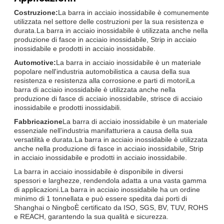
Costruzione:
La barra in acciaio inossidabile è comunemente
utilizzata nel settore delle costruzioni per la sua resistenza e
durata.La barra in acciaio inossidabile è utilizzata anche nella
produzione di fasce in acciaio inossidabile, Strip in acciaio
inossidabile e prodotti in acciaio inossidabile.
Automotive:
La barra in acciaio inossidabile è un materiale
popolare nell'industria automobilistica a causa della sua
resistenza e resistenza alla corrosione.e parti di motoriLa
barra di acciaio inossidabile è utilizzata anche nella
produzione di fasce di acciaio inossidabile, strisce di acciaio
inossidabile e prodotti inossidabili.
Fabbricazione
La barra di acciaio inossidabile è un materiale
essenziale nell'industria manifatturiera a causa della sua
versatilità e durata.La barra in acciaio inossidabile è utilizzata
anche nella produzione di fasce in acciaio inossidabile, Strip
in acciaio inossidabile e prodotti in acciaio inossidabile.
La barra in acciaio inossidabile è disponibile in diversi
spessori e larghezze, rendendola adatta a una vasta gamma
di applicazioni.La barra in acciaio inossidabile ha un ordine
minimo di 1 tonnellata e può essere spedita dai porti di
Shanghai o NingboÈ certificato da ISO, SGS, BV, TUV, ROHS
e REACH, garantendo la sua qualità e sicurezza.