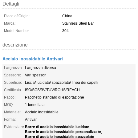
Dettagli
Place of Origin:
China
Marca:
Stainless Steel Bar
Model Number:
304
descrizione
Acciaio inossidabile Antivari
Larghezza:
Larghezza diversa
Spessore:
Vari spessori
Superficie:
Liscia/ lucidata/ spazzolata/ linea dei capelli
Certificato:
ISO/SGS/BV/TUV/ROHS/REACH
Pacco:
Pacchetto standard di esportazione
MOQ:
1 tonnellata
Materiale:
Acciaio inossidabile
Forma:
Antivari
Barre di acciaio inossidabile lucidate
Evidenziare:
,
Barre in acciaio inossidabile personalizzate
,
Barre di acciaio inossidabile spazzolate