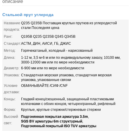
описание
Стальной прут углерода
Название
Q235 Q235B Поставщик круглых прутков из углеродистой
стали Последняя цена
продукта:
Ранг:
Q195B Q235 Q235B Q345 Q345B
Стандарт:
АСТМ, ДИН, АИСИ, ГБ, ДЖИС
Метод:
Горячекатаный, холодный - нарисованный
Длина:
1-12 м, 3,5 м-6 м или по индивидуальному заказу, 10100 мм,
3000-12000 мм или по мере необходимости
Диаметр:
6-900 мм или по мере необходимости
Упаковка:
Стандартная морская упаковка, стандартная морская
упаковка, упакованные связки
Условие
ОБМАНЫВАЙТЕ /СИФ /CNF
доставки:
Концы:
Гладкий конец/скошенный, защищенный пластиковыми
колпачками с обоих концов, четырехгранный, рифленый
Форма:
Круглые, круглые стержни/стержневые стержни
Подгонянная покрытая арматура 3.5m
Высокий
,
SGS BV арматуры 6m структурный
,
свет:
Подгонянный покрытый ISO TUV арматуры