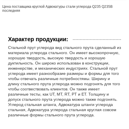
Цена поставщика круглой Адвокатуры стали углерода Q235 Q235B
последняя
Характер продукции:
Стальной прут углерода вид стального прута сделанный из
материала углерода стального. Он имеет высокопрочную,
хорошую твердость, высокую твердость и хорошую
дуктильность. Он широко использован в конструкции,
инженерстве, и механических индустриях. Стальной прут
углерода имеет разнообразие размеры и формы для того
чтобы отвечать различные потребностямы. Ширину и
длину стального прута углерода можно подгонять для того
чтобы соотвествовать клиентов. Он также имеет
различные тесты, как UT, MT, RT, PT и ET. Толщину и
допуск стального прута углерода можно также подгонять.
Углерод стальная штанга, Адвокатура штанги углерода
стальная, Адвокатура углерода стальная круглая совсем
различные формы стального прута углерода.