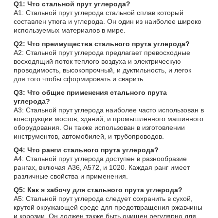
Q1: Что стальной прут углерода?
A1: Стальной прут углерода стальной сплав который
составлен утюга и углерода. Он один из наиболее широко
используемых материалов в мире.
Q2: Что преимущества стального прута углерода?
A2: Стальной прут углерода предлагает превосходные
восходящий поток теплого воздуха и электрическую
проводимость, высокопрочный, и дуктильность, и легок
для того чтобы сформировать и сварить.
Q3: Что общие применения стального прута
углерода?
A3: Стальной прут углерода наиболее часто использован в
конструкции мостов, зданий, и промышленного машинного
оборудования. Он также использован в изготовлении
инструментов, автомобилей, и трубопроводов.
Q4: Что ранги стального прута углерода?
A4: Стальной прут углерода доступен в разнообразие
рангах, включая A36, A572, и 1020. Каждая ранг имеет
различные свойства и применения.
Q5: Как я забочу для стального прута углерода?
A5: Стальной прут углерода следует сохранить в сухой,
крутой окружающей среде для предотвращения ржавчины
и корозии. Он должен также быть очищен регулярно для