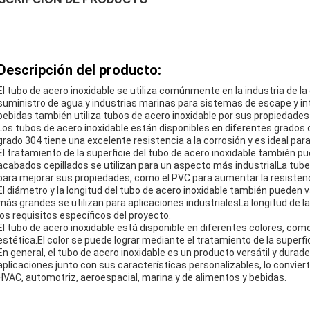
Descripción del producto:
El tubo de acero inoxidable se utiliza comúnmente en la industria de 
suministro de agua.y industrias marinas para sistemas de escape y in
bebidas también utiliza tubos de acero inoxidable por sus propiedades h
Los tubos de acero inoxidable están disponibles en diferentes grados d
grado 304 tiene una excelente resistencia a la corrosión y es ideal para
El tratamiento de la superficie del tubo de acero inoxidable también p
acabados cepillados se utilizan para un aspecto más industrialLa tube
para mejorar sus propiedades, como el PVC para aumentar la resistenc
El diámetro y la longitud del tubo de acero inoxidable también pueden 
más grandes se utilizan para aplicaciones industrialesLa longitud de l
los requisitos específicos del proyecto.
El tubo de acero inoxidable está disponible en diferentes colores, como
estética.El color se puede lograr mediante el tratamiento de la superfic
En general, el tubo de acero inoxidable es un producto versátil y dur
aplicaciones.junto con sus características personalizables, lo conviert
HVAC, automotriz, aeroespacial, marina y de alimentos y bebidas.