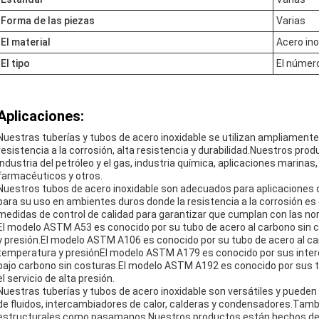
Forma de las piezas
Varias
El material
Acero ino
El tipo
El númer
Aplicaciones:
Nuestras tuberías y tubos de acero inoxidable se utilizan ampliamente
resistencia a la corrosión, alta resistencia y durabilidad.Nuestros pro
industria del petróleo y el gas, industria química, aplicaciones marin
farmacéuticos y otros.
Nuestros tubos de acero inoxidable son adecuados para aplicaciones d
para su uso en ambientes duros donde la resistencia a la corrosión es 
medidas de control de calidad para garantizar que cumplan con las no
El modelo ASTM A53 es conocido por su tubo de acero al carbono sin c
y presión.El modelo ASTM A106 es conocido por su tubo de acero al ca
temperatura y presiónEl modelo ASTM A179 es conocido por sus inte
bajo carbono sin costuras.El modelo ASTM A192 es conocido por sus t
el servicio de alta presión.
Nuestras tuberías y tubos de acero inoxidable son versátiles y puede
de fluidos, intercambiadores de calor, calderas y condensadores.Tam
estructurales como pasamanos.Nuestros productos están hechos de m