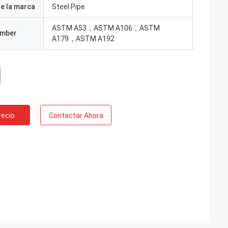
e la marca
Steel Pipe
ASTM A53，ASTM A106，ASTM
umber
A179，ASTM A192
recio
Contactar Ahora