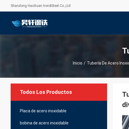
Shandong HaoXuan Iron&Steel Co.,Ltd
T
Inicio
/
Tubería De Acero Inoxi
Todos Los Productos
Tu
di
Placa de acero inoxidable
bobina de acero inoxidable