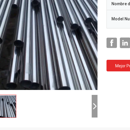
Nombre d
Model N
Mejor P