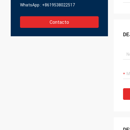
WhatsApp :
+8619538022517
Contacto
DE
DE