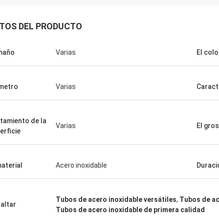
TOS DEL PRODUCTO
maño
Varias
El colo
metro
Varias
Caract
La Arabia Saudita Zakaria
de Haoxuan, garantía de calidad,
tamiento de la
Varias
El gro
de nuestra confianza.
erficie
material
Acero inoxidable
Duraci
Tubos de acero inoxidable versátiles
,
Tubos de ac
altar
Tubos de acero inoxidable de primera calidad