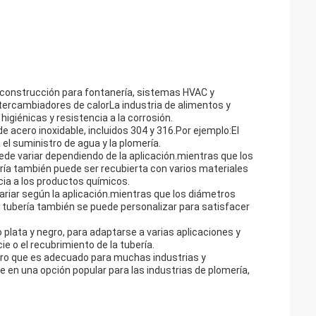
la construcción para fontanería, sistemas HVAC y
tercambiadores de calorLa industria de alimentos y
igiénicas y resistencia a la corrosión.
e acero inoxidable, incluidos 304 y 316.Por ejemplo:El
 el suministro de agua y la plomería.
uede variar dependiendo de la aplicación.mientras que los
ría también puede ser recubierta con varios materiales
ia a los productos químicos.
variar según la aplicación.mientras que los diámetros
a tubería también se puede personalizar para satisfacer
 plata y negro, para adaptarse a varias aplicaciones y
ie o el recubrimiento de la tubería.
adero que es adecuado para muchas industrias y
e en una opción popular para las industrias de plomería,