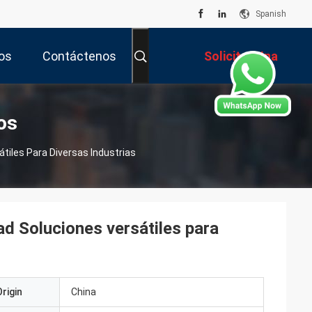
Spanish
os
Contáctenos
Solicitar Una
Cotización
os
tiles Para Diversas Industrias
ad Soluciones versátiles para
rigin
China