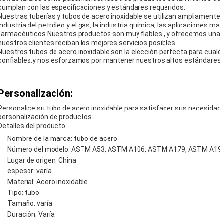
cumplan con las especificaciones y estándares requeridos.
Nuestras tuberías y tubos de acero inoxidable se utilizan ampliamente
industria del petróleo y el gas, la industria química, las aplicaciones 
farmacéuticos.Nuestros productos son muy fiables., y ofrecemos una 
nuestros clientes reciban los mejores servicios posibles.
Nuestros tubos de acero inoxidable son la elección perfecta para cual
confiables.y nos esforzamos por mantener nuestros altos estándares d
Personalización:
Personalice su tubo de acero inoxidable para satisfacer sus necesida
personalización de productos.
Detalles del producto
Nombre de la marca: tubo de acero
Número del modelo: ASTM A53, ASTM A106, ASTM A179, ASTM A1
Lugar de origen: China
espesor: varía
Material: Acero inoxidable
Tipo: tubo
Tamaño: varía
Duración: Varía