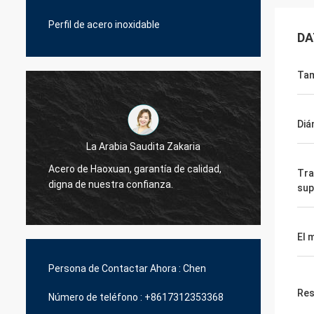
Perfil de acero inoxidable
DA
Ta
Diá
La Arabia Saudita Zakaria
Acero de Haoxuan, garantía de calidad,
Acero 
Tra
digna de nuestra confianza.
digna 
sup
El 
Persona de Contactar Ahora :
Chen
Res
Número de teléfono :
+8617312353368