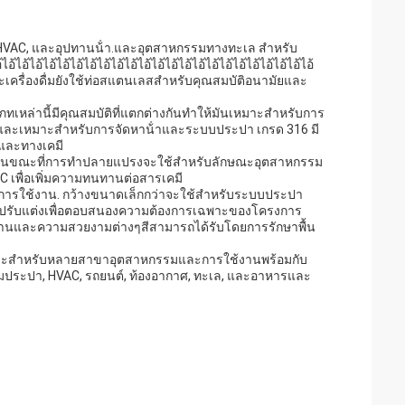
HVAC, และอุปทานน้ํา.และอุตสาหกรรมทางทะเล สําหรับ
ไอ้ไอ้ไอ้ไอ้ไอ้ไอ้ไอ้ไอ้ไอ้ไอ้ไอ้ไอ้ไอ้ไอ้ไอ้ไอ้ไอ้ไอ้ไอ้ไอ้ไอ้ไอ้ไอ้
ารและเครื่องดื่มยังใช้ท่อสแตนเลสสําหรับคุณสมบัติอนามัยและ
ล่านี้มีคุณสมบัติที่แตกต่างกันทําให้มันเหมาะสําหรับการ
่ยมและเหมาะสําหรับการจัดหาน้ําและระบบประปา เกรด 316 มี
และทางเคมี
ใช้งานขณะที่การทําปลายแปรงจะใช้สําหรับลักษณะอุตสาหกรรม
PVC เพื่อเพิ่มความทนทานต่อสารเคมี
การใช้งาน. กว้างขนาดเล็กกว่าจะใช้สําหรับระบบประปา
ปรับแต่งเพื่อตอบสนองความต้องการเฉพาะของโครงการ
รใช้งานและความสวยงามต่างๆสีสามารถได้รับโดยการรักษาพื้น
เหมาะสําหรับหลายสาขาอุตสาหกรรมและการใช้งานพร้อมกับ
กรรมประปา, HVAC, รถยนต์, ท้องอากาศ, ทะเล, และอาหารและ