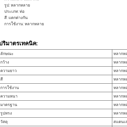
รูป: หลากหลาย
ประเภท: ท่อ
สี: แตกต่างกัน
การใช้งาน: หลากหลาย
ปริมาตรเทคนิค:
ลักษณะ
หลากห
กว้าง
หลากห
ความยาว
หลากห
สี
หลากห
การใช้งาน
หลากห
ความหนา
หลากห
มาตรฐาน
หลากห
รูปทรง
หลากห
วัสดุ
สแตนเ