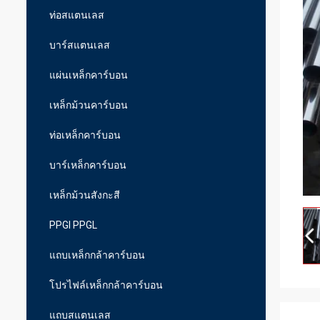
ท่อสแตนเลส
บาร์สแตนเลส
แผ่นเหล็กคาร์บอน
เหล็กม้วนคาร์บอน
ท่อเหล็กคาร์บอน
บาร์เหล็กคาร์บอน
เหล็กม้วนสังกะสี
PPGI PPGL
แถบเหล็กกล้าคาร์บอน
โปรไฟล์เหล็กกล้าคาร์บอน
แถบสแตนเลส