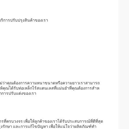
ริการปรับปรุงสินค้าของเรา
 ไม่ว่าคุณต้องการความหนาขนาดหรือความยาวเราสามารถ
ุณได้รับท่อเหล็กไร้สแตนเลสที่แม่นยําที่คุณต้องการสําห
ลือกการปรับแต่งของเรา
รบวงจร เพื่อให้ลูกค้าของเราได้รับประสบการณ์ที่ดีที่สุด
ุงรักษา และการแก้ไขปัญหา เพื่อให้แน่ใจว่าผลิตภัณฑ์ทํา