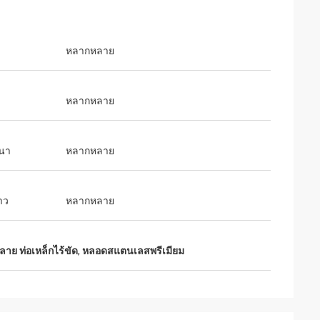
หลากหลาย
ะ
หลากหลาย
นา
หลากหลาย
าว
หลากหลาย
ย ท่อเหล็กไร้ขัด
,
หลอดสแตนเลสพรีเมียม