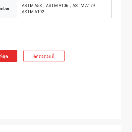
ASTM A53，ASTM A106，ASTM A179，
umber
ASTM A192
ี่สุด
ติดต่อตอนนี้