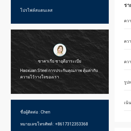
รา
โปรไฟล์สแตนเลส
คว
ควา
ซาคาเรีย ซาอุดีอาระเบีย
คว
Haoxuan Steel การประกันคุณภาพ คุ้มค่ากับ
Haoxua
ความไว้วางใจของเรา
ความไ
รูป
เน้
ชื่อผู้ติดต่อ :
Chen
หมายเลขโทรศัพท์ :
+8617312353368