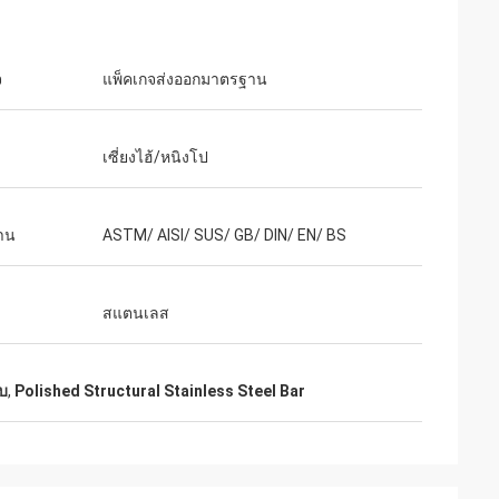
จ
แพ็คเกจส่งออกมาตรฐาน
เซี่ยงไฮ้/หนิงโป
าน
ASTM/ AISI/ SUS/ GB/ DIN/ EN/ BS
สแตนเลส
บ
,
Polished Structural Stainless Steel Bar