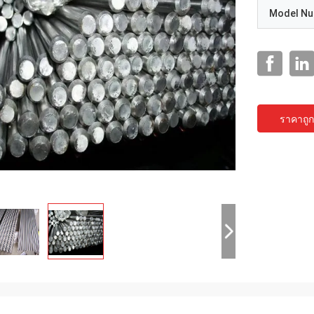
Model N
ราคาถูกท