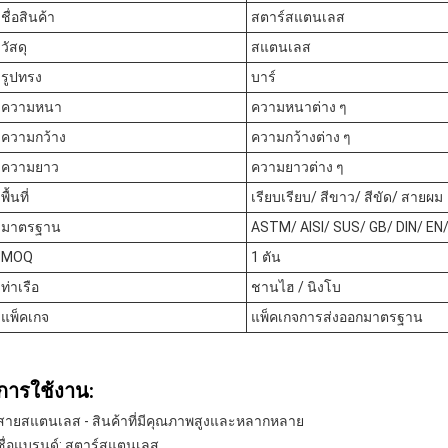
ชื่อสินค้า
สตาร์สแตนเลส
วัสดุ
สแตนเลส
รูปทรง
บาร์
ความหนา
ความหนาต่าง ๆ
ความกว้าง
ความกว้างต่าง ๆ
ความยาว
ความยาวต่าง ๆ
พื้นที่
เรียบเรียบ/ สีขาว/ สีขัด/ สายผม
มาตรฐาน
ASTM/ AISI/ SUS/ GB/ DIN/ EN
MOQ
1 ตัน
ท่าเรือ
ชานไฮ / นิงโบ
แพ็คเกจ
แพ็คเกจการส่งออกมาตรฐาน
การใช้งาน:
สายสแตนเลส - สินค้าที่มีคุณภาพสูงและหลากหลาย
ชื่อแบรนด์: สตาร์สแตนเลส