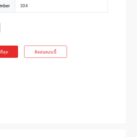
umber
304
ี่สุด
ติดต่อตอนนี้