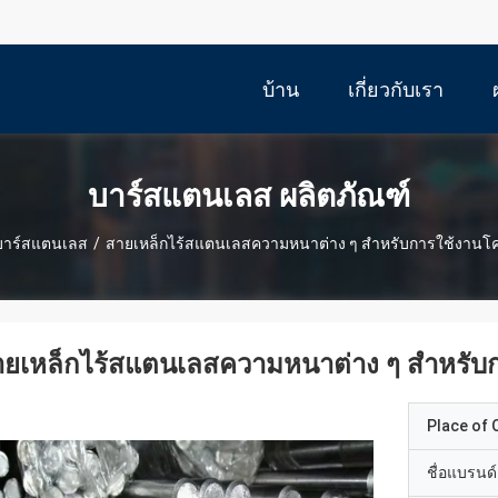
บ้าน
เกี่ยวกับเรา
บาร์สแตนเลส ผลิตภัณฑ์
บาร์สแตนเลส
/
สายเหล็กไร้สแตนเลสความหนาต่าง ๆ สําหรับการใช้งานโ
ยเหล็กไร้สแตนเลสความหนาต่าง ๆ สําหรับ
Place of O
ชื่อแบรนด์