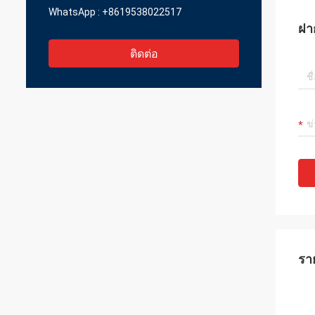
WhatsApp :
+8619538022517
ฝา
ติดต่อ
รา