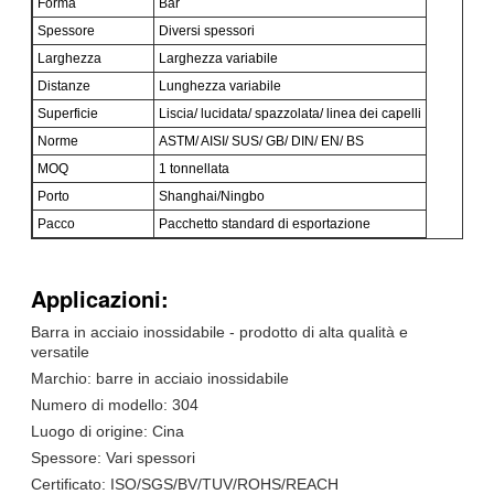
Forma
Bar
Spessore
Diversi spessori
Larghezza
Larghezza variabile
Distanze
Lunghezza variabile
Superficie
Liscia/ lucidata/ spazzolata/ linea dei capelli
Norme
ASTM/ AISI/ SUS/ GB/ DIN/ EN/ BS
MOQ
1 tonnellata
Porto
Shanghai/Ningbo
Pacco
Pacchetto standard di esportazione
Applicazioni:
Barra in acciaio inossidabile - prodotto di alta qualità e
versatile
Marchio: barre in acciaio inossidabile
Numero di modello: 304
Luogo di origine: Cina
Spessore: Vari spessori
Certificato: ISO/SGS/BV/TUV/ROHS/REACH