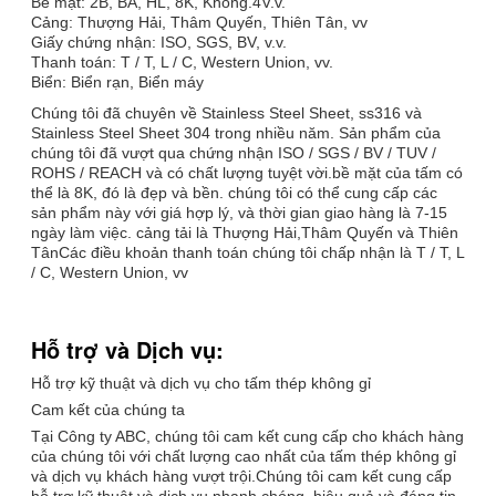
Bề mặt: 2B, BA, HL, 8K, Không.4V.v.
Cảng: Thượng Hải, Thâm Quyến, Thiên Tân, vv
Giấy chứng nhận: ISO, SGS, BV, v.v.
Thanh toán: T / T, L / C, Western Union, vv.
Biển: Biển rạn, Biển máy
Chúng tôi đã chuyên về Stainless Steel Sheet, ss316 và
Stainless Steel Sheet 304 trong nhiều năm. Sản phẩm của
chúng tôi đã vượt qua chứng nhận ISO / SGS / BV / TUV /
ROHS / REACH và có chất lượng tuyệt vời.bề mặt của tấm có
thể là 8K, đó là đẹp và bền. chúng tôi có thể cung cấp các
sản phẩm này với giá hợp lý, và thời gian giao hàng là 7-15
ngày làm việc. cảng tải là Thượng Hải,Thâm Quyến và Thiên
TânCác điều khoản thanh toán chúng tôi chấp nhận là T / T, L
/ C, Western Union, vv
Hỗ trợ và Dịch vụ:
Hỗ trợ kỹ thuật và dịch vụ cho tấm thép không gỉ
Cam kết của chúng ta
Tại Công ty ABC, chúng tôi cam kết cung cấp cho khách hàng
của chúng tôi với chất lượng cao nhất của tấm thép không gỉ
và dịch vụ khách hàng vượt trội.Chúng tôi cam kết cung cấp
hỗ trợ kỹ thuật và dịch vụ nhanh chóng, hiệu quả và đáng tin