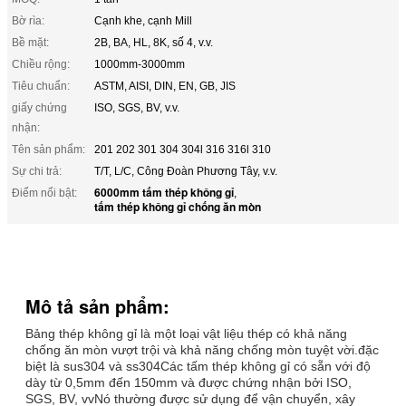
Bờ rìa:
Cạnh khe, cạnh Mill
Bề mặt:
2B, BA, HL, 8K, số 4, v.v.
Chiều rộng:
1000mm-3000mm
Tiêu chuẩn:
ASTM, AISI, DIN, EN, GB, JIS
giấy chứng
ISO, SGS, BV, v.v.
nhận:
Tên sản phẩm:
201 202 301 304 304l 316 316l 310
Sự chi trả:
T/T, L/C, Công Đoàn Phương Tây, v.v.
6000mm tấm thép không gỉ
Điểm nổi bật:
,
tấm thép không gỉ chống ăn mòn
Mô tả sản phẩm:
Bảng thép không gỉ là một loại vật liệu thép có khả năng
chống ăn mòn vượt trội và khả năng chống mòn tuyệt vời.đặc
biệt là sus304 và ss304Các tấm thép không gỉ có sẵn với độ
dày từ 0,5mm đến 150mm và được chứng nhận bởi ISO,
SGS, BV, vvNó thường được sử dụng để vận chuyển, xây