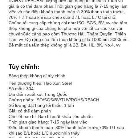
ROHS / REACHSố lượng đơn đặt hàng tối thiểu là 1 tấn và
giá là có thể đàm phán.Thời gian giao hàng là 7-15 ngày làm
việc và các điều khoản thanh toán là 30% thanh toán trước,
70% T / T sau khi sao chép của B / L hoặc L / C tại chỗ.
Chúng tôi cung cấp chứng chỉ như ISO, SGS, BV, vv cho tấm
thép không gỉ của chúng tôi.phù hợp với tất cả các loại vận
chuyểnCác cảng bao gồm Thượng Hải, Thâm Quyến, Thiên
Tân, vv. Độ rộng của tấm thép không gỉ là 1000mm-3000mm.
Bề mặt của tấm thép không gỉ là 2B, BA, HL, 8K, No.4, vv
Tùy chỉnh:
Bảng thép không gỉ tùy chỉnh
Tên thương hiệu: Hao Xun Steel
Số mẫu: 304
Địa điểm xuất xứ: Trung Quốc
Chứng nhận: ISO/SGS/BV/TUV/ROHS/REACH
Số lượng đặt hàng tối thiểu: 1 tấn
Giá: có thể đàm phán
Chi tiết bao bì: Bao bì xuất khẩu tiêu chuẩn
Thời gian giao hàng: 7-15 ngày làm việc
Điều khoản thanh toán: 30% thanh toán trước,70% T/T sau
khi sao B/L hoặc L/C được nhìn thấy