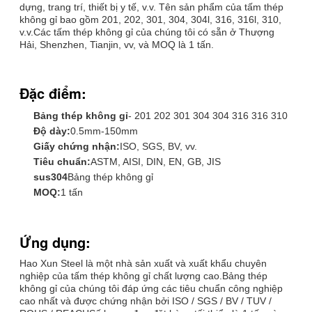
dựng, trang trí, thiết bị y tế, v.v. Tên sản phẩm của tấm thép
không gỉ bao gồm 201, 202, 301, 304, 304l, 316, 316l, 310,
v.v.Các tấm thép không gỉ của chúng tôi có sẵn ở Thượng
Hải, Shenzhen, Tianjin, vv, và MOQ là 1 tấn.
Đặc điểm:
Bảng thép không gỉ
- 201 202 301 304 304 316 316 310
Độ dày:
0.5mm-150mm
Giấy chứng nhận:
ISO, SGS, BV, vv.
Tiêu chuẩn:
ASTM, AISI, DIN, EN, GB, JIS
sus304
Bảng thép không gỉ
MOQ:
1 tấn
Ứng dụng:
Hao Xun Steel là một nhà sản xuất và xuất khẩu chuyên
nghiệp của tấm thép không gỉ chất lượng cao.Bảng thép
không gỉ của chúng tôi đáp ứng các tiêu chuẩn công nghiệp
cao nhất và được chứng nhận bởi ISO / SGS / BV / TUV /