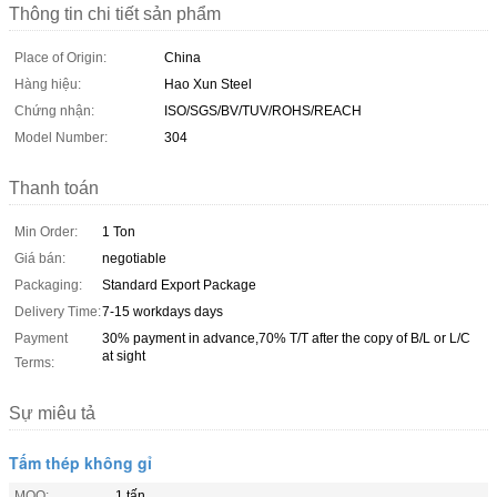
Thông tin chi tiết sản phẩm
Place of Origin:
China
Hàng hiệu:
Hao Xun Steel
Chứng nhận:
ISO/SGS/BV/TUV/ROHS/REACH
Model Number:
304
Thanh toán
Min Order:
1 Ton
Giá bán:
negotiable
Packaging:
Standard Export Package
Delivery Time:
7-15 workdays days
Payment
30% payment in advance,70% T/T after the copy of B/L or L/C
at sight
Terms:
Sự miêu tả
Tấm thép không gỉ
MOQ:
1 tấn