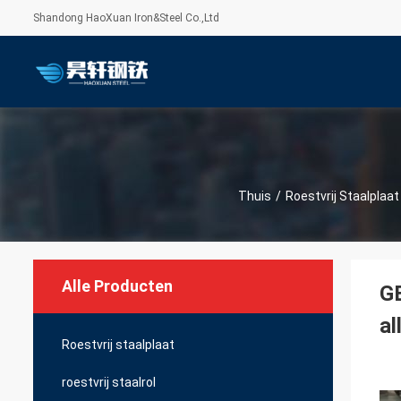
Shandong HaoXuan Iron&Steel Co.,Ltd
Thuis
/
Roestvrij Staalplaat
Alle Producten
GB
al
Roestvrij staalplaat
roestvrij staalrol