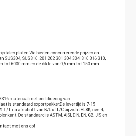
ijstalen platen.We bieden concurrerende prijzen en
en SUS304, SUS316, 201 202 301 304 304l 316 316 310,
 mm tot 6000 mm en de dikte van 0,5 mm tot 150 mm.
316 materiaal met certificering van
t is standaard exportpakketDe levertijd is 7-15
/T na afschrift van B/L of L/C bij zicht.HL8K, nee.4,
nkant. De standaard is ASTM, AISI, DIN, EN, GB, JIS en
ontact met ons op!