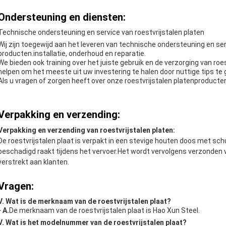
Ondersteuning en diensten:
Technische ondersteuning en service van roestvrijstalen platen
Wij zijn toegewijd aan het leveren van technische ondersteuning en ser
producten.installatie, onderhoud en reparatie.
We bieden ook training over het juiste gebruik en de verzorging van roe
helpen om het meeste uit uw investering te halen door nuttige tips te
Als u vragen of zorgen heeft over onze roestvrijstalen platenproduct
Verpakking en verzending:
Verpakking en verzending van roestvrijstalen platen:
De roestvrijstalen plaat is verpakt in een stevige houten doos met sc
beschadigd raakt tijdens het vervoer.Het wordt vervolgens verzonden 
verstrekt aan klanten.
Vragen:
V. Wat is de merknaam van de roestvrijstalen plaat?
- A.
De merknaam van de roestvrijstalen plaat is Hao Xun Steel.
V. Wat is het modelnummer van de roestvrijstalen plaat?