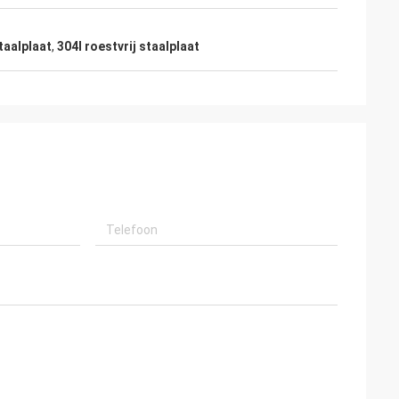
taalplaat
,
304l roestvrij staalplaat