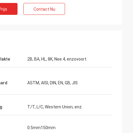
rijs
Contact Nu
lakte
2B, BA, HL, 8K, Nee.4, enzovoort.
aard
ASTM, AISI, DIN, EN, GB, JIS
ng
T/T, L/C, Western Union, enz.
0.5mm150mm