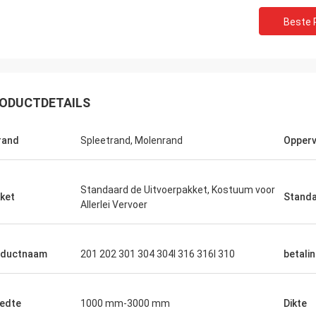
Beste P
ODUCTDETAILS
rand
Spleetrand, Molenrand
Opperv
Saudi-Arabië Zakaria
nstaal, kwaliteitsborging, waardig
s vertrouwen.
Standaard de Uitvoerpakket, Kostuum voor
ket
Stand
Allerlei Vervoer
oductnaam
201 202 301 304 304l 316 316l 310
betali
edte
1000 mm-3000 mm
Dikte