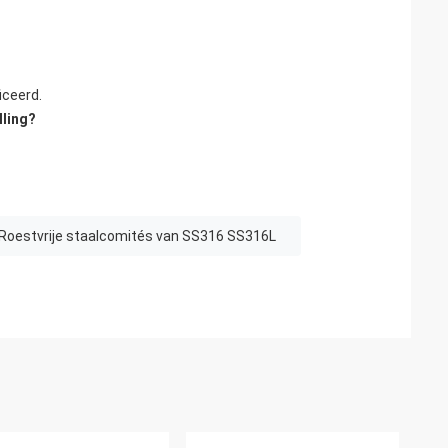
iceerd.
lling?
Roestvrije staalcomités van SS316 SS316L