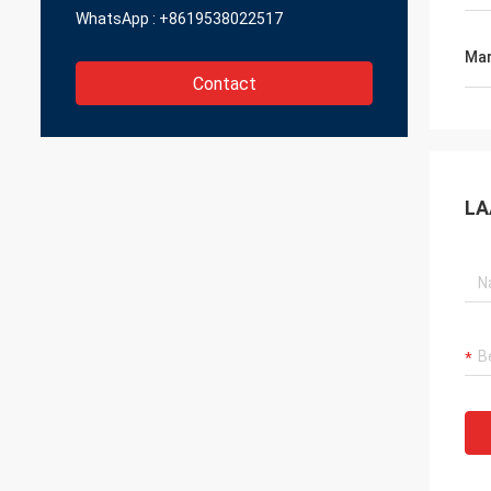
WhatsApp :
+8619538022517
Mar
Contact
LA