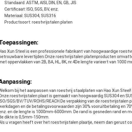
Standaard: ASTM, AISI, DIN, EN, GB, JIS
Certificaat: ISO, SGS, BV, enz.
Materiaal: SUS304, SUS316
Productsoort: roestvrijstalen platen
Toepassingen:
Hao Xun Steel is een professionele fabrikant van hoogwaardige roestvr
betrouwbare levertijden.Onze roestvrijstalen platenproducten omvatt
met oppervlakken van 2B, BA, HL, 8K, nr.4De lengte varieert van 1000
Aanpassing:
Welkom bij het aanpassen van roestvrij staalplaten van Hao Xun Steel!
Onze roestvrijstalen plaat is gemaakt van hoogwaardig SUS304 en SUS
ISO/SGS/BV/TUV/ROHS/REACH.De verpakking van de roestvrijstalen plaa
werkdagen en de betalingsvoorwaarden zijn 30% vooruitbetaling en 70% T
enz. en de lengte is 1000mm-6000mm. De rand is gesneden rand en mole
de dikte is 0,5mm-150mm.
Als u vragen heeft over het roestvrijstalen plaatje, neem dan gerust c