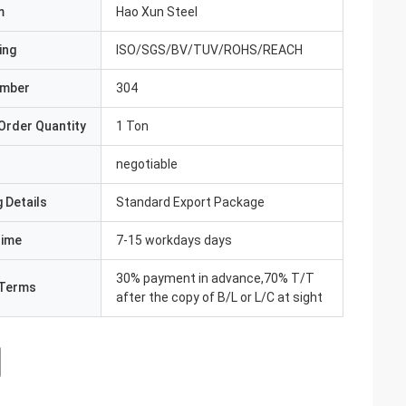
m
Hao Xun Steel
ing
ISO/SGS/BV/TUV/ROHS/REACH
umber
304
Order Quantity
1 Ton
negotiable
 Details
Standard Export Package
Time
7-15 workdays days
30% payment in advance,70% T/T
Terms
after the copy of B/L or L/C at sight