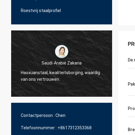
Roestvrij staalprofiel
PR
De 
Saudi-Arabië Zakaria
Haoxuanstaal, kwaliteitsborging, waardig
Haoxua
van ons vertrouwen.
van on
Pak
Pr
Contactpersoon :
Chen
Telefoonnummer :
+8617312353368
Bre