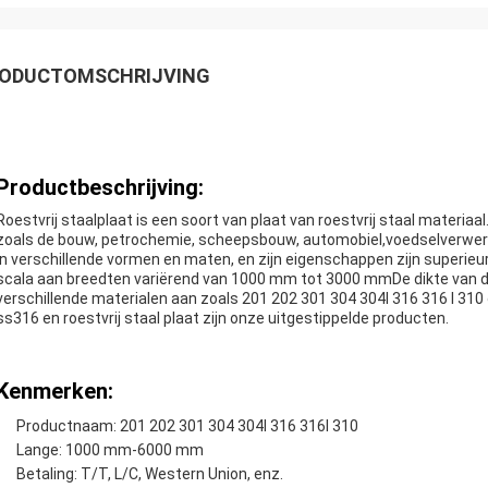
ODUCTOMSCHRIJVING
Productbeschrijving:
Roestvrij staalplaat is een soort van plaat van roestvrij staal materiaal
zoals de bouw, petrochemie, scheepsbouw, automobiel,voedselverwer
in verschillende vormen en maten, en zijn eigenschappen zijn superieu
scala aan breedten variërend van 1000 mm tot 3000 mmDe dikte van de
verschillende materialen aan zoals 201 202 301 304 304l 316 316 l 310 
ss316 en roestvrij staal plaat zijn onze uitgestippelde producten.
Kenmerken:
Productnaam: 201 202 301 304 304l 316 316l 310
Lange: 1000 mm-6000 mm
Betaling: T/T, L/C, Western Union, enz.