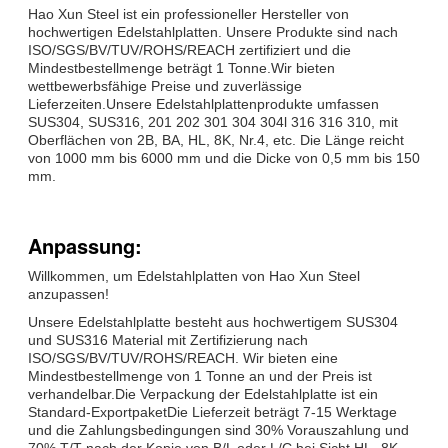
Hao Xun Steel ist ein professioneller Hersteller von
hochwertigen Edelstahlplatten. Unsere Produkte sind nach
ISO/SGS/BV/TUV/ROHS/REACH zertifiziert und die
Mindestbestellmenge beträgt 1 Tonne.Wir bieten
wettbewerbsfähige Preise und zuverlässige
Lieferzeiten.Unsere Edelstahlplattenprodukte umfassen
SUS304, SUS316, 201 202 301 304 304l 316 316 310, mit
Oberflächen von 2B, BA, HL, 8K, Nr.4, etc. Die Länge reicht
von 1000 mm bis 6000 mm und die Dicke von 0,5 mm bis 150
mm.
Anpassung:
Willkommen, um Edelstahlplatten von Hao Xun Steel
anzupassen!
Unsere Edelstahlplatte besteht aus hochwertigem SUS304
und SUS316 Material mit Zertifizierung nach
ISO/SGS/BV/TUV/ROHS/REACH. Wir bieten eine
Mindestbestellmenge von 1 Tonne an und der Preis ist
verhandelbar.Die Verpackung der Edelstahlplatte ist ein
Standard-ExportpaketDie Lieferzeit beträgt 7-15 Werktage
und die Zahlungsbedingungen sind 30% Vorauszahlung und
70% T/T nach der Kopie von B/L oder L/C bei Sicht.HL- 8K,