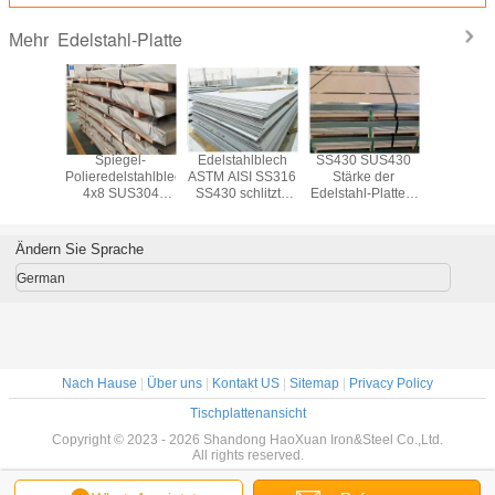
Edelstahl-Platte
Mehr
 SS321
Spiegel-
Edelstahlblech
SS430 SUS430
SS304 
 2B der
Polieredelstahlblech
ASTM AISI SS316
Stärke der
SS316 
-Platten-
4x8 SUS304
SS430 schlitzte
Edelstahl-Platten-
Ende S
-150mm
SUS321 SUS316
Rand-Mühlrand
0.5mm-150mm
Edelstahl-
 HL
SUS430
auf
2b bed
henbehandlung
Ändern Sie Sprache
German
Nach Hause
|
Über uns
|
Kontakt US
|
Sitemap
|
Privacy Policy
Tischplattenansicht
Copyright © 2023 - 2026 Shandong HaoXuan Iron&Steel Co.,Ltd.
All rights reserved.