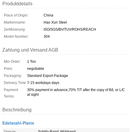
Produktdetails
Place of Origin:
China
Markenname:
Hao Xun Steel
Zertifizierung:
ISO/SGS/BV/TUV/ROHS/REACH
Model Number:
304
Zahlung und Versand AGB
Min Order:
1 Ton
Preis:
negotiable
Packaging:
Standard Export Package
Delivery Time:
7-15 workdays days
Payment
30% payment in advance,70% T/T after the copy of B/L or L/C
at sight
Terms:
Beschreibung
Edelstahl-Platte
Grenze:
Schlitz-Rand, Mühlrand