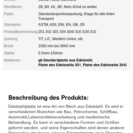
Oberfläche:
2B, BA, HL, 8K, Nein.4Und so weiter.
Paket:
Standardexportverpackung, Klage für alle Arten
Transport
Standards:
ASTM, AISI, DIN, EN, GB, JIS
Produktbezeichnung:
201 202 301 304 304l 316 316l 310
Zahlung:
T/T, L/C, Western Union, etc.
Breite:
1000 mm bis 3000 mm
Stärke:
0.5mm-150mm
gb Standardplatte aus Edelstahl
Markieren:
,
Platte des Edelstahls 301
Platte des Edelstahls 304l
,
Beschreibung des Produkts:
Edelstahlplatte ist eine Art von Blech aus Edelstahl. Es wird in
verschiedenen Branchen wie Bau, Petrochemie, Schiffbau,
Automobil,Lebensmittelverarbeitung und medizinische
Behandlung. Es kann in verschiedene Formen und Größen
geformt werden, und seine Eigenschaften sind denen anderer
Materialien überlegen. Unsere Edelstahlplatte ist in Shanghai,