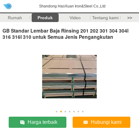
Shandong HaoXuan Iron&Steel Co.,Ltd
Rumah
Produk
Video
Tentang kami
>>
GB Standar Lembar Baja Rinsing 201 202 301 304 304l
316 316l 310 untuk Semua Jenis Pengangkutan
Harga terbaik
Hubungi kami