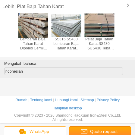
Plat Baja Tahan Karat
Lebih
 SS321
Lembaran Baja
SS316 SS430
Pelat Baja Tahan
SS304 
ainless
Tahan Karat
Lembaran Baja
Karat SS430
SS316 
0,5mm-
Dipoles Cermin
Tahan Karat
SUS430 Tebal
Plat Baja
 Tebal
4x8 SUS304
ASTM AISI Tepi
0,5mm-150mm
Karat 2b
watan
SUS321 SUS316
Celah Tepi Pabrik
SS Sel
an 2B BA
SUS430
Mengubah bahasa
L
Indonesian
Rumah
|
Tentang kami
|
Hubungi kami
|
Sitemap
|
Privacy Policy
Tampilan desktop
Copyright © 2023 - 2026 Shandong HaoXuan Iron&Steel Co.,Ltd.
All rights reserved.
WhatsApp
Quote request