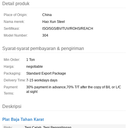
Detail produk
Place of Origin:
China
Nama merek:
Hao Xun Steel
Sertifikasi:
ISO/SGS/BV/TUV/ROHS/REACH
Model Number:
304
Syarat-syarat pembayaran & pengiriman
Min Order:
1 Ton
Harga:
negotiable
Packaging:
Standard Export Package
Delivery Time:
7-15 workdays days
Payment
30% payment in advance,70% T/T after the copy of B/L or L/C
at sight
Terms:
Deskripsi
Plat Baja Tahan Karat
Pintu:
Tepi Celah, Tepi Penggilingan