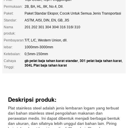
Permukaan:
2B, BA, HL, 8K, No.4, Dll.
Paket:
Paket Standar Ekspor, Cocok Untuk Semua Jenis Transportasi
Standar:
ASTM, AISI, DIN, EN, GB, JIS
Nama
201 202 301 304 304l 316 316l 310
produk:
Pembayaran:
T/T, L/C, Western Union, dll.
lebar:
1000mm-3000mm
Ketebalan:
0,5mm-150mm
gb pelat baja tahan karat standar
301 pelat baja tahan karat
Cahaya
,
,
304L Plat baja tahan karat
Tinggi:
Deskripsi produk:
Plat stainless steel adalah jenis lembaran logam yang terbuat
dari bahan stainless steel.pengolahan makanan dan
perawatan medis. Ini dapat dibentuk menjadi berbagai bentuk
dan ukuran, dan sifatnya lebih unggul dari bahan lain. Piring