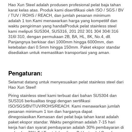
Hao Xun Steel adalah produsen profesional pelat baja tahan
karat kelas atas. Produk kami disertifikasi oleh ISO / SGS / BV
/ TUV / ROHS / REACH, dan jumlah pesanan minimum
adalah 1 ton.Kami menawarkan harga yang kompetitif dan
waktu pengiriman yang handalProduk pelat stainless steel
kami meliputi SUS304, SUS316, 201 202 301 304 304l 316
316l 310, dengan permukaan 2B, BA, HL, 8K, No.4, dll.
Panjangnya berkisar dari 1000mm hingga 6000mm, dan
ketebalan dari 0.5mm hingga 150mm. Paket ekspor standar
disediakan untuk memastikan transportasi yang aman.
Pengaturan:
Selamat datang untuk menyesuaikan pelat stainless steel dari
Hao Xun Steel!
Piring stainless steel kami terbuat dari bahan SUS304 dan
SUS316 berkualitas tinggi dengan sertifikasi
ISO/SGS/BV/TUV/ROHS/REACH. Kami menawarkan jumlah
pesanan minimum 1 ton dan harganya dapat
dinegosiasikan.Kemasan dari pelat baja tahan karat adalah
paket ekspor standar. Waktu pengiriman adalah 7-15 hari
kerja hari dan syarat pembayaran adalah 30% pembayaran di