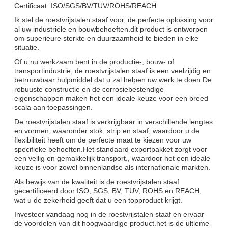
Certificaat: ISO/SGS/BV/TUV/ROHS/REACH
Ik stel de roestvrijstalen staaf voor, de perfecte oplossing voor
al uw industriële en bouwbehoeften.dit product is ontworpen
om superieure sterkte en duurzaamheid te bieden in elke
situatie.
Of u nu werkzaam bent in de productie-, bouw- of
transportindustrie, de roestvrijstalen staaf is een veelzijdig en
betrouwbaar hulpmiddel dat u zal helpen uw werk te doen.De
robuuste constructie en de corrosiebestendige
eigenschappen maken het een ideale keuze voor een breed
scala aan toepassingen.
De roestvrijstalen staaf is verkrijgbaar in verschillende lengtes
en vormen, waaronder stok, strip en staaf, waardoor u de
flexibiliteit heeft om de perfecte maat te kiezen voor uw
specifieke behoeften.Het standaard exportpakket zorgt voor
een veilig en gemakkelijk transport., waardoor het een ideale
keuze is voor zowel binnenlandse als internationale markten.
Als bewijs van de kwaliteit is de roestvrijstalen staaf
gecertificeerd door ISO, SGS, BV, TUV, ROHS en REACH,
wat u de zekerheid geeft dat u een topproduct krijgt.
Investeer vandaag nog in de roestvrijstalen staaf en ervaar
de voordelen van dit hoogwaardige product.het is de ultieme