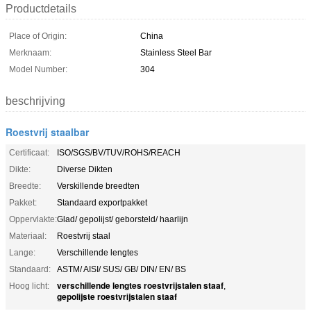
Productdetails
Place of Origin:
China
Merknaam:
Stainless Steel Bar
Model Number:
304
beschrijving
Roestvrij staalbar
Certificaat:
ISO/SGS/BV/TUV/ROHS/REACH
Dikte:
Diverse Dikten
Breedte:
Verskillende breedten
Pakket:
Standaard exportpakket
Oppervlakte:
Glad/ gepolijst/ geborsteld/ haarlijn
Materiaal:
Roestvrij staal
Lange:
Verschillende lengtes
Standaard:
ASTM/ AISI/ SUS/ GB/ DIN/ EN/ BS
verschillende lengtes roestvrijstalen staaf
Hoog licht:
,
gepolijste roestvrijstalen staaf