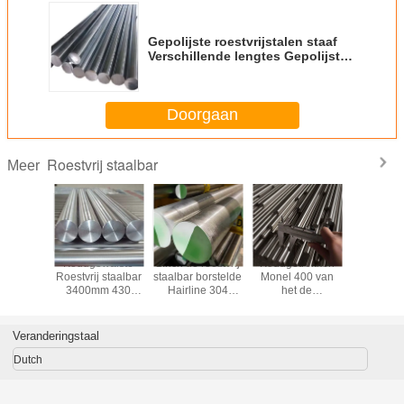
Gepolijste roestvrijstalen staaf
Verschillende lengtes Gepolijst
oppervlak
Doorgaan
Roestvrij staalbar
Meer
DM SS
Koudgewalste
2Inch de roestvrij
Koudgetrokken
Ronde Ba
Bar 200
Roestvrij staalbar
staalbar borstelde
Monel 400 van
van h
en 300
3400mm 430
Hairline 304
het de
Monel40
en 400
Roestvrij
Roestvrij staal
BEDELAARSroestvrije
SS321 Roe
Bars van
staalstaaf
Ronde Bar
staal van de
staa
et
Staaf8k Spiegel
Warmgew
Veranderingstaal
estvrije
2B Staaf 10mm
Roestv
aal
12mm 20mm
staals
Dutch