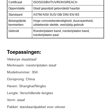
Certificaat
ISO/SGS/BV/TUV/ROHS/REACH
Oppervlakte
Glad/ gepolijst/ geborsteld/ haarlijn
Standaard
ASTM/ AISI/ SUS/ GB/ DIN/ EN/ BS
Belangrijkste
Hoge corrosiebestendigheid, duurzaamheid,
kenmerken
uitstekende sterkte, veelzijdig gebruik
Gebruik
Roestvrijstalen band, roestvrijstalen band,
roestvrijstalen paal
Toepassingen:
Vlekvrye staalstaaf
Merknaam: roestvrijstalen staaf
Modelnummer: 304
Oorsprong: China
Haven: Shanghai/Ningbo
Lengte: Verschillende lengtes
Vorm: staaf
Pakket: standaardpakket voor uitvoer