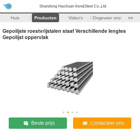
Shandong HaoXuan Iron&Steel Co.,Ltd
Huis
Producten
Video's
Ongeveer ons
>>
Gepolijste roestvrijstalen staaf Verschillende lengtes
Gepolijst oppervlak
Beste prijs
Contacteer ons