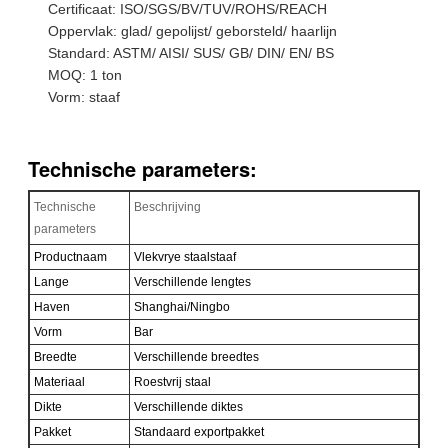
Certificaat: ISO/SGS/BV/TUV/ROHS/REACH
Oppervlak: glad/ gepolijst/ geborsteld/ haarlijn
Standard: ASTM/ AISI/ SUS/ GB/ DIN/ EN/ BS
MOQ: 1 ton
Vorm: staaf
Technische parameters:
Technische
Beschrijving
parameters
Productnaam
Vlekvrye staalstaaf
Lange
Verschillende lengtes
Haven
Shanghai/Ningbo
Vorm
Bar
Breedte
Verschillende breedtes
Materiaal
Roestvrij staal
Dikte
Verschillende diktes
Pakket
Standaard exportpakket