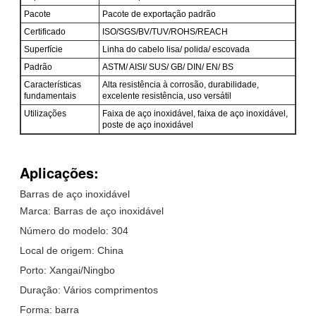
Pacote
Pacote de exportação padrão
Certificado
ISO/SGS/BV/TUV/ROHS/REACH
Superfície
Linha do cabelo lisa/ polida/ escovada
Padrão
ASTM/ AISI/ SUS/ GB/ DIN/ EN/ BS
Características
Alta resistência à corrosão, durabilidade,
fundamentais
excelente resistência, uso versátil
Utilizações
Faixa de aço inoxidável, faixa de aço inoxidável,
poste de aço inoxidável
Aplicações:
Barras de aço inoxidável
Marca: Barras de aço inoxidável
Número do modelo: 304
Local de origem: China
Porto: Xangai/Ningbo
Duração: Vários comprimentos
Forma: barra