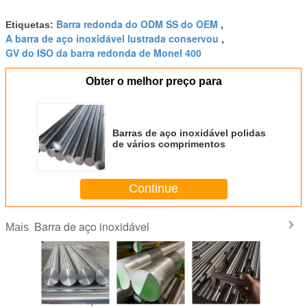
Barra redonda do ODM SS do OEM
Etiquetas:
,
A barra de aço inoxidável lustrada conservou
,
GV do ISO da barra redonda de Monel 400
Obter o melhor preço para
Barras de aço inoxidável polidas
de vários comprimentos
Continue
Barra de aço inoxidável
Mais
donda do
Barra de aço
a barra 2Inch de
Monel estirado a
Barra red