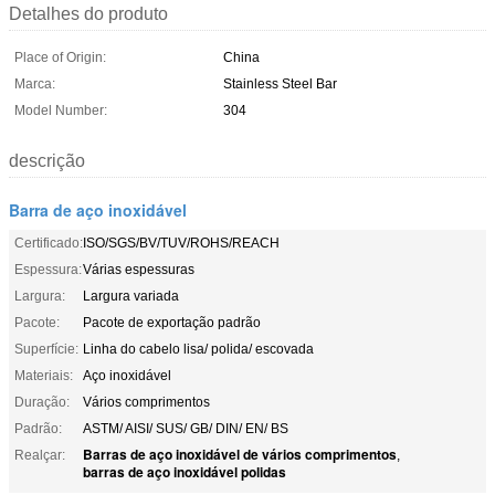
Detalhes do produto
Place of Origin:
China
Marca:
Stainless Steel Bar
Model Number:
304
descrição
Barra de aço inoxidável
Certificado:
ISO/SGS/BV/TUV/ROHS/REACH
Espessura:
Várias espessuras
Largura:
Largura variada
Pacote:
Pacote de exportação padrão
Superfície:
Linha do cabelo lisa/ polida/ escovada
Materiais:
Aço inoxidável
Duração:
Vários comprimentos
Padrão:
ASTM/ AISI/ SUS/ GB/ DIN/ EN/ BS
Barras de aço inoxidável de vários comprimentos
Realçar:
,
barras de aço inoxidável polidas