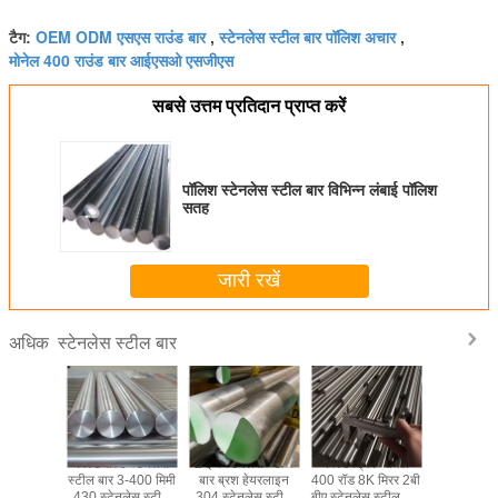
OEM ODM एसएस राउंड बार
स्टेनलेस स्टील बार पॉलिश अचार
टैग:
,
,
मोनेल 400 राउंड बार आईएसओ एसजीएस
सबसे उत्तम प्रतिदान प्राप्त करें
पॉलिश स्टेनलेस स्टील बार विभिन्न लंबाई पॉलिश
सतह
जारी रखें
स्टेनलेस स्टील बार
अधिक
M एसएस
कोल्ड रोल्ड स्टेनलेस
2 इंच स्टेनलेस स्टील
कोल्ड ड्रिंक मोनेल
Monel400
 200 सीरीज
स्टील बार 3-400 मिमी
बार ब्रश हेयरलाइन
400 रॉड 8K मिरर 2बी
SS321 स्
रीज 400
430 स्टेनलेस स्टील
304 स्टेनलेस स्टील
बीए स्टेनलेस स्टील रॉड
स्टील राउं