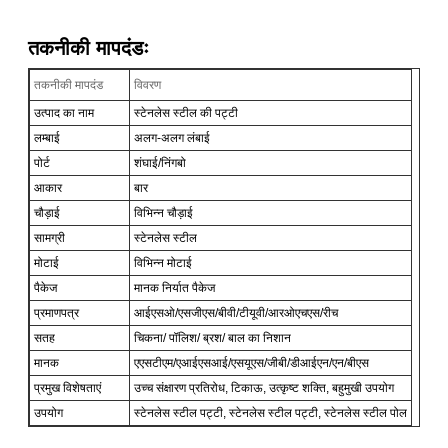
तकनीकी मापदंडः
तकनीकी मापदंड
विवरण
उत्पाद का नाम
स्टेनलेस स्टील की पट्टी
लम्बाई
अलग-अलग लंबाई
पोर्ट
शंघाई/निंगबो
आकार
बार
चौड़ाई
विभिन्न चौड़ाई
सामग्री
स्टेनलेस स्टील
मोटाई
विभिन्न मोटाई
पैकेज
मानक निर्यात पैकेज
प्रमाणपत्र
आईएसओ/एसजीएस/बीवी/टीयूवी/आरओएचएस/रीच
सतह
चिकना/ पॉलिश/ ब्रश/ बाल का निशान
मानक
एएसटीएम/एआईएसआई/एसयूएस/जीबी/डीआईएन/एन/बीएस
प्रमुख विशेषताएं
उच्च संक्षारण प्रतिरोध, टिकाऊ, उत्कृष्ट शक्ति, बहुमुखी उपयोग
उपयोग
स्टेनलेस स्टील पट्टी, स्टेनलेस स्टील पट्टी, स्टेनलेस स्टील पोल