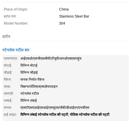
Place of Origin:
China
ब्रांड नाम:
Stainless Steel Bar
Model Number:
304
वर्णन
स्टेनलेस स्टील बार
प्रमाणपत्र:
आईएसओ/एसजीएस/बीवी/टीयूवी/आरओएचएस/पहुंच
मोटाई:
विभिन्न मोटाई
चौड़ाई:
विभिन्न चौड़ाई
पैकेज:
मानक निर्यात पैकेज
सतह:
चिकना/पॉलिश/ब्रश/हेयरलाइन
सामग्री:
स्टेनलेस स्टील
लम्बाई:
विभिन्न लंबाई
मानक:
एएसटीएम/एआईएसआई/एसयूएस/जीबी/डीआईएन/एन/बीएस
विभिन्न लंबाई स्टेनलेस स्टील की पट्टी
पोलिश स्टेनलेस स्टील की पट्टी
हाई लाइट:
,