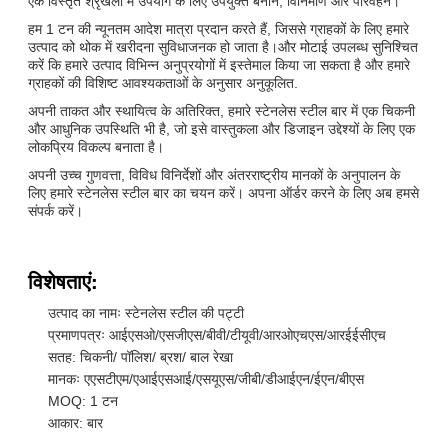
एक विस्तृत श्रृंखला में उपयोग के लिए उपयुक्त बनाने, विनिर्माण और परिवहन।
हम 1 टन की न्यूनतम आदेश मात्रा प्रदान करते हैं, जिससे ग्राहकों के लिए हमारे
उत्पाद को थोक में खरीदना सुविधाजनक हो जाता है।और मोटाई उपलब्ध सुनिश्चित
करें कि हमारे उत्पाद विभिन्न अनुप्रयोगों में इस्तेमाल किया जा सकता है और हमारे
ग्राहकों की विशिष्ट आवश्यकताओं के अनुसार अनुकूलित.
अपनी ताकत और स्थायित्व के अतिरिक्त, हमारे स्टेनलेस स्टील बार में एक चिकनी
और आधुनिक उपस्थिति भी है, जो इसे वास्तुकला और डिजाइन उद्देश्यों के लिए एक
लोकप्रिय विकल्प बनाता है।
अपनी उच्च गुणवत्ता, विविध विनिर्देशों और अंतरराष्ट्रीय मानकों के अनुपालन के
लिए हमारे स्टेनलेस स्टील बार का चयन करें। अपना ऑर्डर करने के लिए अब हमसे
संपर्क करें।
विशेषताएं:
उत्पाद का नामः स्टेनलेस स्टील की पट्टी
प्रमाणपत्रः आईएसओ/एसजीएस/बीवी/टीयूवी/आरओएचएस/आरईईसीएच
सतह: चिकनी/ पॉलिश/ ब्रश/ बाल रेखा
मानकः एएसटीएम/एआईएसआई/एसयूएस/जीबी/डीआईएन/ईएन/बीएस
MOQ: 1 टन
आकार: बार