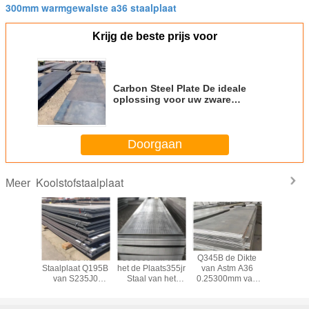
300mm warmgewalste a36 staalplaat
Krijg de beste prijs voor
Carbon Steel Plate De ideale
oplossing voor uw zware
industriële projecten
Doorgaan
Koolstofstaalplaat
Meer
 Plaat
Van de het
300600mm van
Q345B de Dikte
Plaat van 
mm van
Staalplaat Q195B
het de Plaats355jr
van Astm A36
Bladastm
rstaal het
van S235J0
Staal van het
0.25300mm van
Warmgew
aal van
S355JR S355J2
DikteKoolstofstaal
het
Staal va
et
het
de Plaatsgs BV
Koolstofstaalblad
Q235q