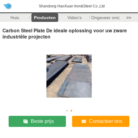
Shandong HaoXuan Iron&Steel Co.,Ltd
Huis
Producten
Video's
Ongeveer ons
>>
Carbon Steel Plate De ideale oplossing voor uw zware
industriële projecten
Beste prijs
Contacteer ons