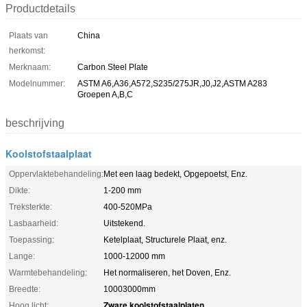
Productdetails
Plaats van
China
herkomst:
Merknaam:
Carbon Steel Plate
Modelnummer:
ASTM A6,A36,A572,S235/275JR,J0,J2,ASTM A283
Groepen A,B,C
beschrijving
Koolstofstaalplaat
Oppervlaktebehandeling:
Met een laag bedekt, Opgepoetst, Enz.
Dikte:
1-200 mm
Treksterkte:
400-520MPa
Lasbaarheid:
Uitstekend.
Toepassing:
Ketelplaat, Structurele Plaat, enz.
Lange:
1000-12000 mm
Warmtebehandeling:
Het normaliseren, het Doven, Enz.
Breedte:
10003000mm
Zware koolstofstaalplaten
Hoog licht:
,