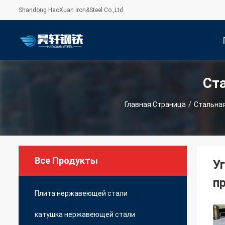
Shandong HaoXuan Iron&Steel Co.,Ltd
Ст
С
Главная Страница
/
Стальная
Все Продукты
У
п
Плита нержавеющей стали
катушка нержавеющей стали