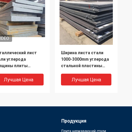
IDEO
таллический лист
Ширина листа стали
али углерода
1000-3000mm углерода
лщины плиты
стальной пластины
тельной стали 300-
Q195B S235J0 S355JR
0mm Q235B
S355J2
Лучшая Цена
Лучшая Цена
Продукция
Плита нержавеющей стали