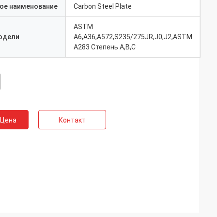
ое наименование
Carbon Steel Plate
ASTM
одели
A6,A36,A572,S235/275JR,J0,J2,ASTM
A283 Степень A,B,C
 Цена
Контакт