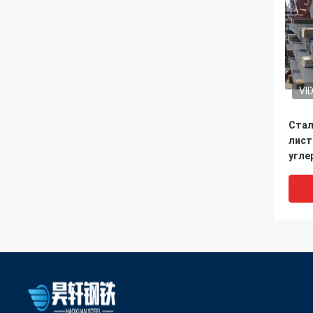
VI
Стал
лист
угле
стал
горя