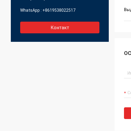
Вы
WhatsApp :
+8619538022517
Контакт
ОС