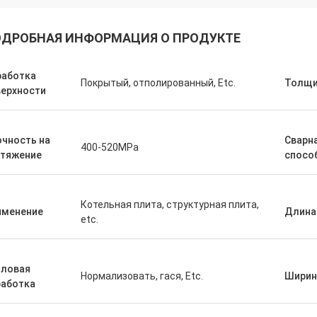
ДРОБНАЯ ИНФОРМАЦИЯ О ПРОДУКТЕ
работка
Покрытый, отполированный, Etc.
Толщи
верхности
чность на
Сварн
400-520MPa
стяжение
спосо
Саудовская Аравия Zakaria
Haoxuan, проверка качества,
йная нашего доверия.
Котельная плита, структурная плита,
именение
Длина
etc.
пловая
Нормализовать, гася, Etc.
Ширин
работка