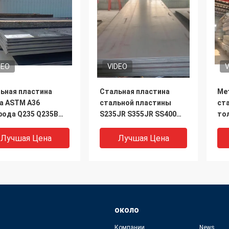
DEO
VIDEO
V
ьная пластина
Стальная пластина
Ме
а ASTM A36
стальной пластины
ст
рода Q235 Q235B
S235JR S355JR SS400
то
ьная
углерода Q345B
ко
чекатаная
60
Лучшая Цена
Лучшая Цена
около
Компании
News