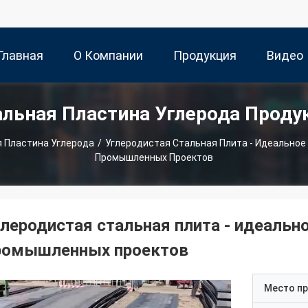
Главная
О Компании
Продукция
Видео
альная Пластина Углерода Проду
траница
 Пластина Углерода
/
Углеродистая Стальная Плита - Идеально
Промышленных Проектов
глеродистая стальная плита - идеаль
ромышленных проектов
Место п