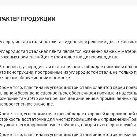
РАКТЕР ПРОДУКЦИИ
Углеродистая стальная плита - идеальное решение для тяжелых
Углеродистая стальная плита является жизненно важным матери
тяжелых применений.,от строительства до производства.
Во-первых, углеродистая стальная плита обладает исключительн
что конструкции, построенные из углеродистой стали, не только 
в частом обслуживании и ремонте.
Кроме того, пластина из углеродистой стали славится своей пре
плавно и безопасно свариваться, обеспечивая прочные и надеж
компонентами.Это имеет решающее значение в промышленных про
первостепенное значение.
Кроме того, углеродистая сталь обладает хорошей коррозионной
стойкость достаточна для многих промышленных примененийПрав
улучшить его коррозионную стойкость, продлить его срок службы
Кроме того, пластина из углеродистой стали является экономич