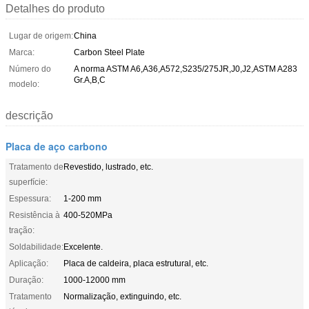
Detalhes do produto
Lugar de origem:
China
Marca:
Carbon Steel Plate
Número do
A norma ASTM A6,A36,A572,S235/275JR,J0,J2,ASTM A283
Gr.A,B,C
modelo:
descrição
Placa de aço carbono
Tratamento de
Revestido, lustrado, etc.
superfície:
Espessura:
1-200 mm
Resistência à
400-520MPa
tração:
Soldabilidade:
Excelente.
Aplicação:
Placa de caldeira, placa estrutural, etc.
Duração:
1000-12000 mm
Tratamento
Normalização, extinguindo, etc.