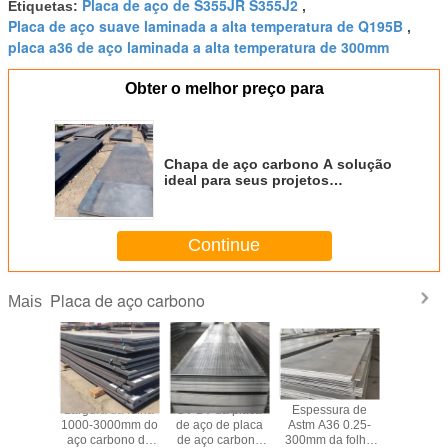
Placa de aço de S355JR S355J2
Etiquetas:
,
Placa de aço suave laminada a alta temperatura de Q195B
,
placa a36 de aço laminada a alta temperatura de 300mm
Obter o melhor preço para
Chapa de aço carbono A solução
ideal para seus projetos
industriais pesados
Continue
Placa de aço carbono
Mais
etálica
Largura da folha
GV BV da placa
Espessura de
Placa d
carbono
1000-3000mm do
de aço de placa
Astm A36 0.25-
laminada 
ssura da
aço carbono da
de aço carbono
300mm da folha
temperat