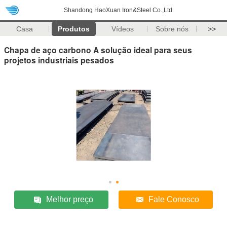
Shandong HaoXuan Iron&Steel Co.,Ltd
Casa
Produtos
Vídeos
Sobre nós
>>
Chapa de aço carbono A solução ideal para seus
projetos industriais pesados
Melhor preço
Fale Conosco