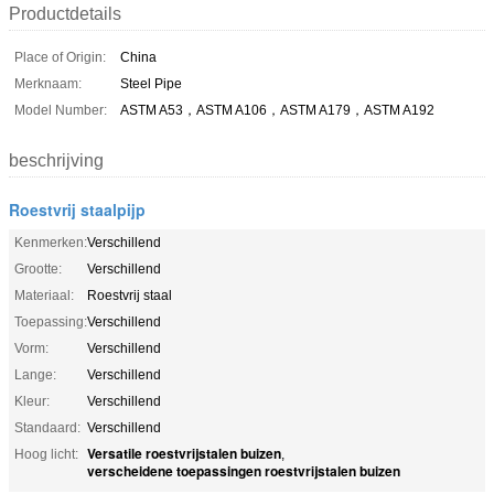
Productdetails
Place of Origin:
China
Merknaam:
Steel Pipe
Model Number:
ASTM A53，ASTM A106，ASTM A179，ASTM A192
beschrijving
Roestvrij staalpijp
Kenmerken:
Verschillend
Grootte:
Verschillend
Materiaal:
Roestvrij staal
Toepassing:
Verschillend
Vorm:
Verschillend
Lange:
Verschillend
Kleur:
Verschillend
Standaard:
Verschillend
Versatile roestvrijstalen buizen
Hoog licht:
,
verscheidene toepassingen roestvrijstalen buizen