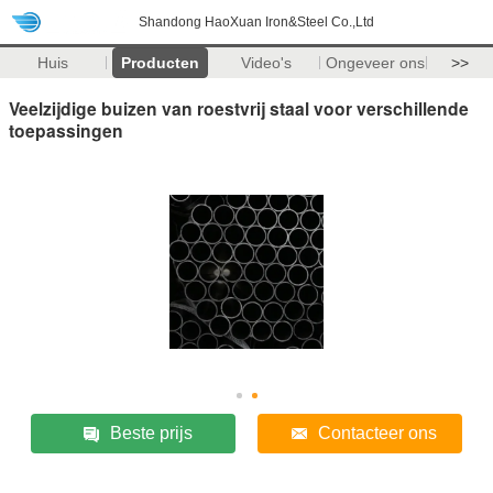
Shandong HaoXuan Iron&Steel Co.,Ltd
Huis
Producten
Video's
Ongeveer ons
>>
Veelzijdige buizen van roestvrij staal voor verschillende
toepassingen
Beste prijs
Contacteer ons