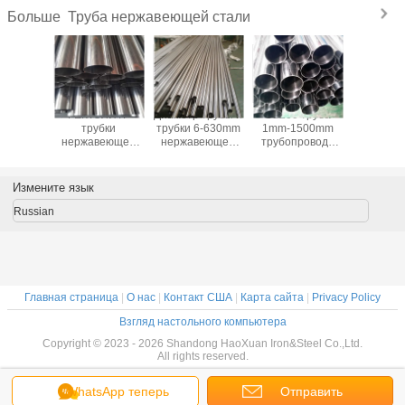
Труба нержавеющей стали
Больше
 трубы
ГЕКТОЛИТР
Диаметр трубы и
SS200 труба
Диаметр
-6000mm
трубки
трубки 6-630mm
1mm-1500mm
1500mm 
веющей
нержавеющей
нержавеющей
трубопровода
нержав
 SS200
стали SS410
стали SS304
нержавеющей
стали 
 SS316
SS420 SS430
SS304L
стали 1 дюйма
наружный
зшовная
почистил ASTM
наружный
безшовная
нержав
Измените язык
щеткой A312
сваренная
стали 2,5
TP304
Russian
Главная страница
|
О нас
|
Контакт США
|
Карта сайта
|
Privacy Policy
Взгляд настольного компьютера
Copyright © 2023 - 2026 Shandong HaoXuan Iron&Steel Co.,Ltd.
All rights reserved.
WhatsApp теперь
Отправить