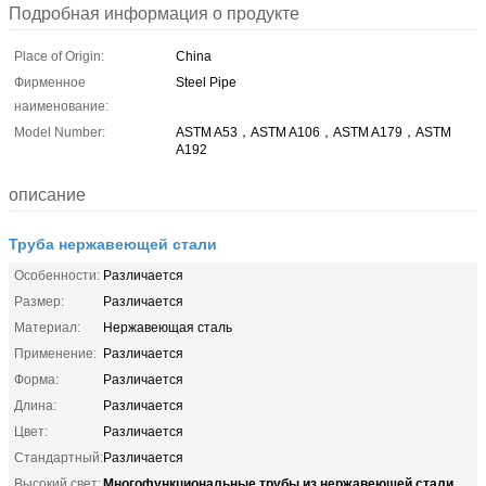
Подробная информация о продукте
Place of Origin:
China
Фирменное
Steel Pipe
наименование:
Model Number:
ASTM A53，ASTM A106，ASTM A179，ASTM
A192
описание
Труба нержавеющей стали
Особенности:
Различается
Размер:
Различается
Материал:
Нержавеющая сталь
Применение:
Различается
Форма:
Различается
Длина:
Различается
Цвет:
Различается
Стандартный:
Различается
Многофункциональные трубы из нержавеющей стали
Высокий свет:
,