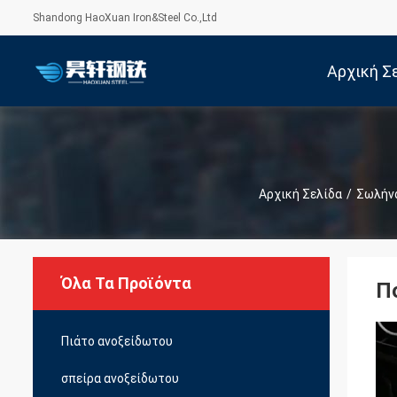
Shandong HaoXuan Iron&Steel Co.,Ltd
Αρχική Σ
Αρχική Σελίδα
/
Σωλήν
Όλα Τα Προϊόντα
Π
Πιάτο ανοξείδωτου
σπείρα ανοξείδωτου