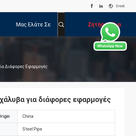
Greek
Μας Ελάτε Σε
Ζητήστε Ένα
Επαφή Με
Απόσπασμα
Για Διάφορες Εφαρμογές
χάλυβα για διάφορες εφαρμογές
rigin
China
Steel Pipe