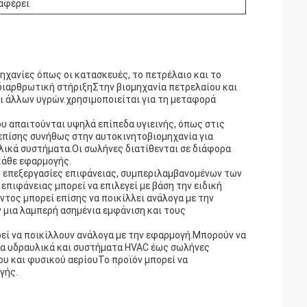
αφέρει
χανίες όπως οι κατασκευές, το πετρέλαιο και το
 διαρθρωτική στήριξηΣτην βιομηχανία πετρελαίου και
αι άλλων υγρών.χρησιμοποιείται για τη μεταφορά
ου απαιτούνται υψηλά επίπεδα υγιεινής, όπως στις
επίσης συνήθως στην αυτοκινητοβιομηχανία για
λικά συστήματα.Οι σωλήνες διατίθενται σε διάφορα
 κάθε εφαρμογής.
ς επεξεργασίες επιφάνειας, συμπεριλαμβανομένων των
πιφάνειας μπορεί να επιλεγεί με βάση την ειδική
τος μπορεί επίσης να ποικίλλει ανάλογα με την
 μια λαμπερή ασημένια εμφάνιση και τους
εί να ποικίλλουν ανάλογα με την εφαρμογή.Μπορούν να
ια υδραυλικά και συστήματα HVAC έως σωλήνες
υ και φυσικού αερίουΤο προϊόν μπορεί να
γής.