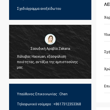
ΛΕ
Σχεδιάγραμμα ανοξείδωτου
Χαρ
Υλι
Σαουδική Αραβία Zakaria
Σχ
Χάλυβας Haoxuan, εξασφάλιση
Χάλυβ
ποιότητας, αντάξια της εμπιστοσύνης
ποιότη
μας.
μας.
Χρ
Επι
Υπεύθυνος Επικοινωνίας :
Chen
Τηλεφωνικό νούμερο :
+8617312353368