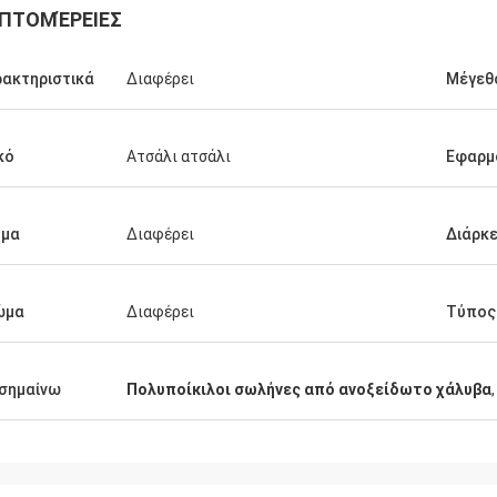
ΠΤΟΜΈΡΕΙΕΣ
ακτηριστικά
Διαφέρει
Μέγεθ
κό
Ατσάλι ατσάλι
Εφαρμ
Σαουδική Αραβία Zakaria
ήμα
Διαφέρει
Διάρκε
ας Haoxuan, εξασφάλιση
τας, αντάξια της εμπιστοσύνης
ώμα
Διαφέρει
Τύπος
σημαίνω
Πολυποίκιλοι σωλήνες από ανοξείδωτο χάλυβα