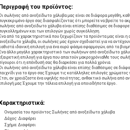
Περιγραφή του προϊόντος:
Οι σωλήνες από ανοξείδωτο χάλυβα μας είναι σε διάφορα μεγέθη, καθ
συγκεκριμένο έργο σας.διασφαλίζοντας ότι μπορείτε να βρείτε το ακ
σωλήνες από ανοξείδωτο χάλυβα είναι επίσης διαθέσιμες σε διαφορ
συγκολλημένων και των επιλογών χωρίς συγκόλληση.
Ένα από τα χαρακτηριστικά που ξεχωρίζουν τα προϊόντα μας είναι η
ανοξείδωτο χάλυβα, οι σωλήνες μας έχουν σχεδιαστεί για να αντέχου
καθιστά ιδανική επιλογή για ένα ευρύ φάσμα εφαρμογών, από τα βιομ
Ένα άλλο μεγάλο χαρακτηριστικό των σωλήνων από ανοξείδωτο χάλυβα
εξαιρετική επιλογή για έργα που απαιτούν μακροχρόνιαΜε τους σωλή
σίγουροι ότι η επένδυσή σας θα διαρκέσει για πολλά χρόνια.
Οι σωλήνες από ανοξείδωτο χάλυβα είναι επίσης διαθέσιμες σε διάφο
παιχνίδι για το έργο σας.Έχουμε τις κατάλληλες επιλογές χρώματος γι
Έτσι, αν χρειάζεστε ένα υψηλής ποιότητας, ανθεκτικό σωλήνα από α
επιλογή μας.Έχουμε την τέλεια επιλογή για οποιοδήποτε έργο..
Χαρακτηριστικά:
Ονομασία του προϊόντος:
Σωλήνες από ανοξείδωτο χάλυβα
Δάχος: Διαφέρει
Σχήμα: Διαφέρει