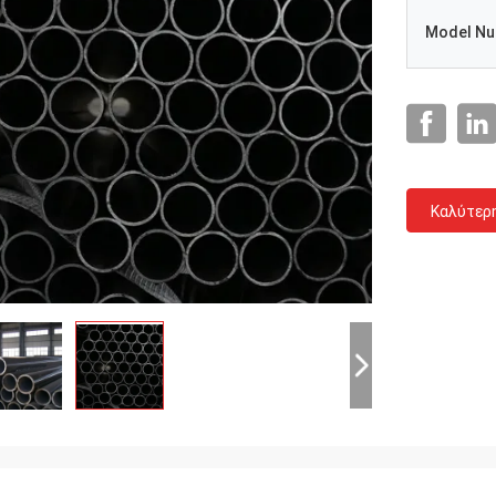
Model N
Καλύτερ