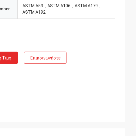
ASTM A53，ASTM A106，ASTM A179，
umber
ASTM A192
η Τιμή
Επικοινωνήστε