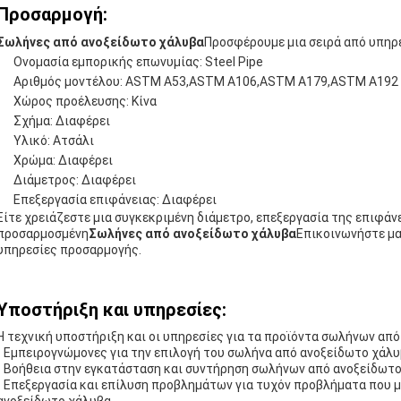
Προσαρμογή:
Σωλήνες από ανοξείδωτο χάλυβα
Προσφέρουμε μια σειρά από υπηρ
Ονομασία εμπορικής επωνυμίας: Steel Pipe
Αριθμός μοντέλου: ASTM A53,ASTM A106,ASTM A179,ASTM A192
Χώρος προέλευσης: Κίνα
Σχήμα: Διαφέρει
Υλικό: Ατσάλι
Χρώμα: Διαφέρει
Διάμετρος: Διαφέρει
Επεξεργασία επιφάνειας: Διαφέρει
Είτε χρειάζεστε μια συγκεκριμένη διάμετρο, επεξεργασία της επιφάνε
προσαρμοσμένη
Σωλήνες από ανοξείδωτο χάλυβα
Επικοινωνήστε μαζ
υπηρεσίες προσαρμογής.
Υποστήριξη και υπηρεσίες:
Η τεχνική υποστήριξη και οι υπηρεσίες για τα προϊόντα σωλήνων απ
- Εμπειρογνώμονες για την επιλογή του σωλήνα από ανοξείδωτο χάλυ
- Βοήθεια στην εγκατάσταση και συντήρηση σωλήνων από ανοξείδωτ
- Επεξεργασία και επίλυση προβλημάτων για τυχόν προβλήματα που 