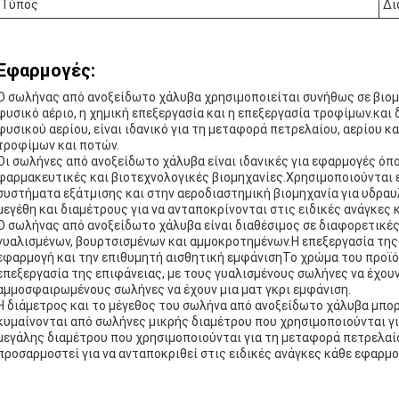
Τύπος
Δι
Εφαρμογές:
Ο σωλήνας από ανοξείδωτο χάλυβα χρησιμοποιείται συνήθως σε βιομη
φυσικό αέριο, η χημική επεξεργασία και η επεξεργασία τροφίμων.και
φυσικού αερίου, είναι ιδανικό για τη μεταφορά πετρελαίου, αερίου κ
τροφίμων και ποτών.
Οι σωλήνες από ανοξείδωτο χάλυβα είναι ιδανικές για εφαρμογές όπ
φαρμακευτικές και βιοτεχνολογικές βιομηχανίες.Χρησιμοποιούνται 
συστήματα εξάτμισης και στην αεροδιαστημική βιομηχανία για υδραυ
μεγέθη και διαμέτρους για να ανταποκρίνονται στις ειδικές ανάγκες
Ο σωλήνας από ανοξείδωτο χάλυβα είναι διαθέσιμος σε διαφορετικέ
γυαλισμένων, βουρτσισμένων και αμμοκροτημένων.Η επεξεργασία της ε
εφαρμογή και την επιθυμητή αισθητική εμφάνισηΤο χρώμα του προϊόν
επεξεργασία της επιφάνειας, με τους γυαλισμένους σωλήνες να έχουν
αμμοσφαιρωμένους σωλήνες να έχουν μια ματ γκρι εμφάνιση.
Η διάμετρος και το μέγεθος του σωλήνα από ανοξείδωτο χάλυβα μπορ
κυμαίνονται από σωλήνες μικρής διαμέτρου που χρησιμοποιούνται γ
μεγάλης διαμέτρου που χρησιμοποιούνται για τη μεταφορά πετρελαίο
προσαρμοστεί για να ανταποκριθεί στις ειδικές ανάγκες κάθε εφαρμο