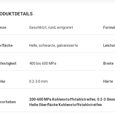
ODUKTDETAILS
nze
Geschlitzt, rund, entgratet
Formul
rfläche
Helle, schwarze, galvanisierte
Leistu
Saudi-Arabien Zakaria
n-Stahl, Qualitätssicherung,
festigkeit
400 bis 600 MPa
Breite
essen von unserem Vertrauen.
rke
0.2-3.0 mm
Härte
200-600 MPa Kohlenstoffstahlstreifen
,
0.2-3.0mm
vorheben
Helle Oberfläche Kohlenstoffstahlstreifen