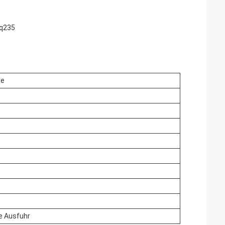
 q235
le
e Ausfuhr