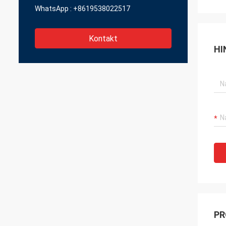
WhatsApp :
+8619538022517
Kontakt
HI
PR