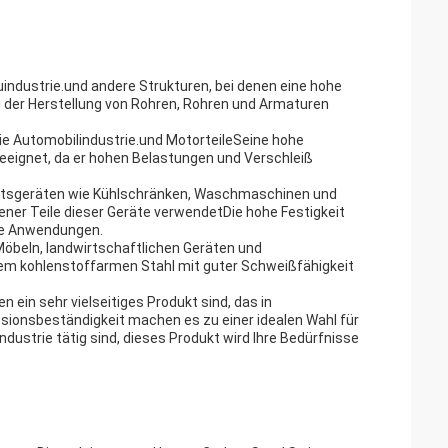
uindustrie.und andere Strukturen, bei denen eine hohe
ei der Herstellung von Rohren, Rohren und Armaturen
die Automobilindustrie.und MotorteileSeine hohe
eeignet, da er hohen Belastungen und Verschleiß
haltsgeräten wie Kühlschränken, Waschmaschinen und
ner Teile dieser Geräte verwendetDie hohe Festigkeit
ese Anwendungen.
Möbeln, landwirtschaftlichen Geräten und
em kohlenstoffarmen Stahl mit guter Schweißfähigkeit
in sehr vielseitiges Produkt sind, das in
sionsbeständigkeit machen es zu einer idealen Wahl für
ndustrie tätig sind, dieses Produkt wird Ihre Bedürfnisse