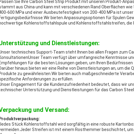
Passen Sie Ihre Carbon Steel Strip Produkt mit unseren Produkt-Anpas
stammt aus China und kann mit verschiedenen Rand Oberflächen wie Sl
400-600 MPa und einer Ausbeutefestigkeit von 200-400 MPa ist unser C
Fertigungsbedürfnisse.Wir bieten Anpassungsoptionen für Spulen Gewic
hochwertige Kohlenstoffstahlspule und Kohlenstoffstahlstreifen, die
Unterstützung und Dienstleistungen:
Unser technisches Support-Team steht Ihnen bei allen Fragen zum Ca
KonsultationenUnser Team verfügt über umfangreiche Kenntnisse und
Empfehlungen für die besten Lösungen geben, um Ihren Bedürfnissen 
Darüber hinaus bieten wir eine Reihe von Dienstleistungen an, um die Q
Produkte zu gewährleisten.Wir bieten auch maßgeschneiderte Verarb
spezifische Anforderungen zu erfüllen.
Unser Engagement für die Kundenzufriedenheit bedeutet, dass wir uns 
technischer Unterstützung und Dienstleistungen für das Carbon Steel
Verpackung und Versand:
Produktverpackung:
Jedes Stück Kohlenstoffstahl wird sorgfältig in eine robuste Karton
vermeiden.Jeder Streifen ist mit einem Rosthemmer beschichtet, um s