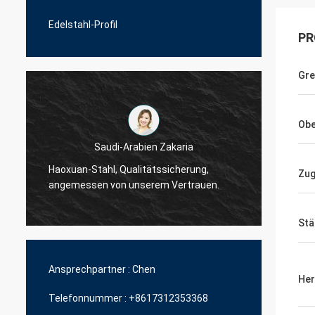
Edelstahl-Profil
PR
Gre
Obe
Saudi-Arabien Zakaria
Haoxuan-Stahl, Qualitätssicherung,
Haoxua
Zug
angemessen von unserem Vertrauen.
angem
Stä
Ansprechpartner :
Chen
Her
Telefonnummer :
+8617312353368