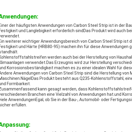
Anwendungen:
Einer der häufigsten Anwendungen von Carbon Steel Strip ist in der Ba
Festigkeit und Langlebigkeit erforderlich sindDas Produkt wird auch b
verwendet.
Ein weiterer wichtiger Anwendungsbereich von Carbon Steel Strip ist 
Festigkeit und Härte (HRB80-95) machen ihn für diese Anwendungen g
standhält.
Kohlenstoffstahlstreifen werden auch bei der Herstellung von Haus
Klimaanlagen verwendet.Das Erzeugnis wird zur Herstellung verschiede
und Korrosionsbeständigkeit machen es zu einer idealen Wahl für di
Andere Anwendungen von Carbon Steel Strip sind die Herstellung von 
Maschinen.NägelDas Produkt besteht aus Q235-Kohlenstoffstahl, ein
und Formbarkeit.
Zusammenfassend kann gesagt werden, dass Kohlenstoffstahlstreifen e
verschiedenen Branchen eine Vielzahl von Anwendungen hat.und Korro
viele AnwendungenEgal, ob Sie in der Bau-, Automobil- oder Fertigungsi
sicher erfüllen.
Anpassung: