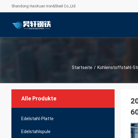
Shandong HaoXuan Iron&Steel Co.,Ltd
Startseite
/
Kohlenstoffstahl-St
Alle Produkte
20
6
Edelstahl-Platte
Edelstahlspule