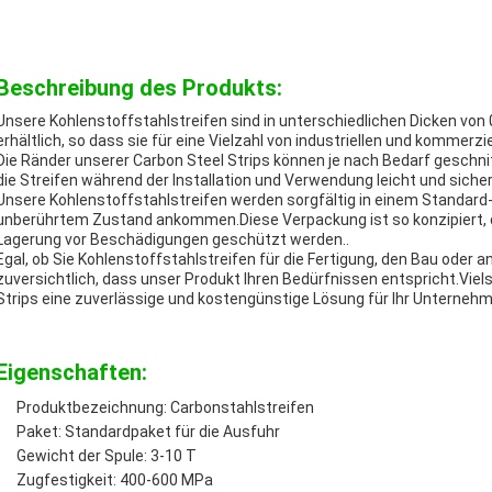
Beschreibung des Produkts:
Unsere Kohlenstoffstahlstreifen sind in unterschiedlichen Dicken von 
erhältlich, so dass sie für eine Vielzahl von industriellen und kommer
Die Ränder unserer Carbon Steel Strips können je nach Bedarf gesch
die Streifen während der Installation und Verwendung leicht und sich
Unsere Kohlenstoffstahlstreifen werden sorgfältig in einem Standard-
unberührtem Zustand ankommen.Diese Verpackung ist so konzipiert, d
Lagerung vor Beschädigungen geschützt werden..
Egal, ob Sie Kohlenstoffstahlstreifen für die Fertigung, den Bau oder 
zuversichtlich, dass unser Produkt Ihren Bedürfnissen entspricht.Vielse
Strips eine zuverlässige und kostengünstige Lösung für Ihr Unterneh
Eigenschaften:
Produktbezeichnung: Carbonstahlstreifen
Paket: Standardpaket für die Ausfuhr
Gewicht der Spule: 3-10 T
Zugfestigkeit: 400-600 MPa