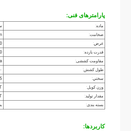
پارامترهای فنی:
ماده:
سی
ضخامت:
m
عرض:
600
قدرت بازده:
200 
مقاومت کششی:
a
طول کشش:
۲۰ تا 
سختي:
5
وزن کویل:
T
مقدار تولید:
T
بسته بندی:
بس
کاربردها: