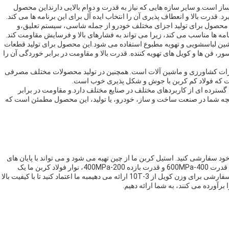
از است.و سایر سازه هایی که نیاز به قدرت و دوام بالایی دارنداین محصول
رد. قدرت بالا و انعطاف پذیری آن را انتخاب ایده آل برای این برنامه ها می کند.
ن محصول برای تولید اجزای مختلف خودرو از جمله شاسی، سیستم تعلیق،و
 ماشین لباسشویی و تهویه مطبوع استفاده می شود.این محصول برای تولید قطعات
ر، فن ها و کویل های تهویه کننده. قدرت بالا و مقاومت در برابر خوردگی آن را
هیزات کشاورزی و ماشین آلات است. همچنین در تولید محصولات مختلف مصرفی
گسترده ای از کاربردهای مختلف در صنایع مختلف دارد.و مقاومت در برابر
ردیچه شما در صنعت ساخت و ساز، خودرو، یا تولید، این محصول مطمئن است که
ارشی کنید. استیل کربن ما از چین تهیه می شود و می تواند با پایان های
مختلف لبه مانند Slit، Round،یا بدهی شده. با یک محدوده کشش قدرت 400-600MPa و قدرت بازده 200-400MPa، نوار فولاد کربن ما یک
انتخاب قابل اعتماد برای نیازهای تولیدی شما است.ما گزینه های سفارشی برای وزن کویل از 3-10T ارائه می دهیمبه ما اعتماد کنید تا با کیفیت بالا
رآورده می کنند، به شما ارائه دهیم.