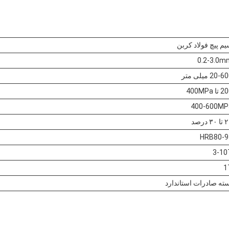
م پیچ فولاد کربن
0.2-3.0m
20- میلی متر
تا 400MPa
400-600MP
۳۰ درصد
HRB80-9
3-10
1
ته صادرات استاندارد