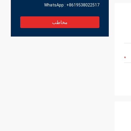
WhatsApp :
+8619538022517
مخاطب