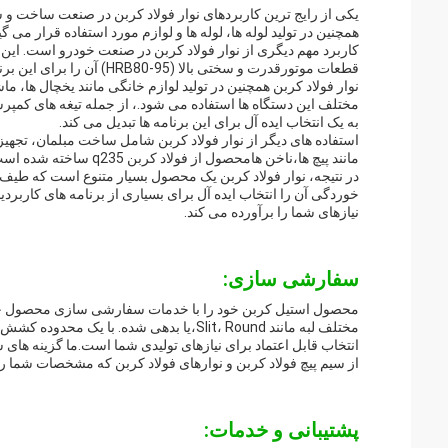
یکی از رایج ترین کاربردهای نوار فولاد کربن در صنعت ساخت و س
همچنین در تولید لوله ها، لوله ها و لوازم مورد استفاده قرار می گی
کاربرد مهم دیگری از نوار فولاد کربن در صنعت خودرو است. ای
قطعات موتورقدرت و سختی بالا (HRB80-95) آن را برای این برنامه ها مناسب می کند، زیرا می تواند به فشارهای بالا و فرسایش مقاومت کند.
نوار فولاد کربن همچنین در تولید لوازم خانگی مانند یخچال ها،
مختلف این دستگاه ها استفاده می شود.، از جمله تیغه های کمپرسو
به یک انتخاب ایده آل برای این برنامه ها تبدیل می کند.
استفاده های دیگر از نوار فولاد کربن شامل ساخت مبلمان، تج
مانند پیچ ها،ناخن هامحصول از فولاد کربن q235 ساخته شده است که فولاد کم کربن با جوش و شکل پذیری خوب است.
در نتیجه، نوار فولاد کربن یک محصول بسیار متنوع است که طیف 
خوردگی آن را انتخاب ایده آل برای بسیاری از برنامه های کارب
نیازهای شما را برآورده می کند.
سفارشی سازی:
محصول استیل کربن خود را با خدمات سفارشی سازی محصول خود سف
از سیم پیچ فولاد کربن و نوارهای فولاد کربن که مشخصات شما را ب
پشتیبانی و خدمات: