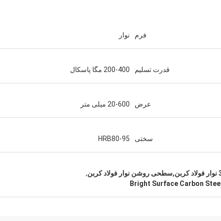
فرم
نوار
قدرت تسلیم
200-400 مگا پاسکال
عربستان سعودی زکریا
عرض
20-600 میلی متر
ما است.
سختی
HRB80-95
,
Bright Surface Carbon Steel