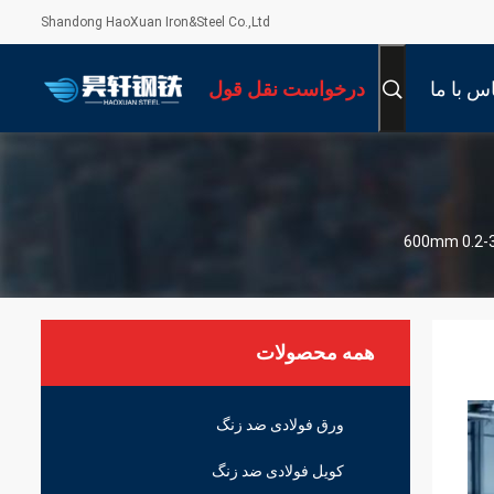
Shandong HaoXuan Iron&Steel Co.,Ltd
س با ما
درخواست نقل قول
همه محصولات
ورق فولادی ضد زنگ
کویل فولادی ضد زنگ