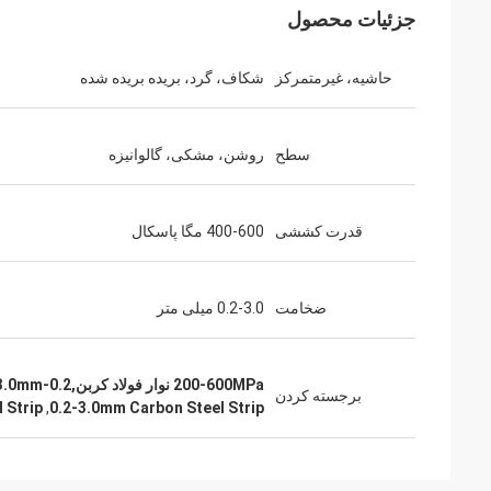
جزئیات محصول
حاشیه، غیرمتمرکز
شکاف، گرد، بریده بریده شده
سطح
روشن، مشکی، گالوانیزه
قدرت کششی
400-600 مگا پاسکال
ضخامت
0.2-3.0 میلی متر
200-600MPa نوار فولاد کربن,0.2-3.0mm نوار فولاد کربن,سطحی روشن نوار فولاد کربن
برجسته کردن
 Strip
,
0.2-3.0mm Carbon Steel Strip