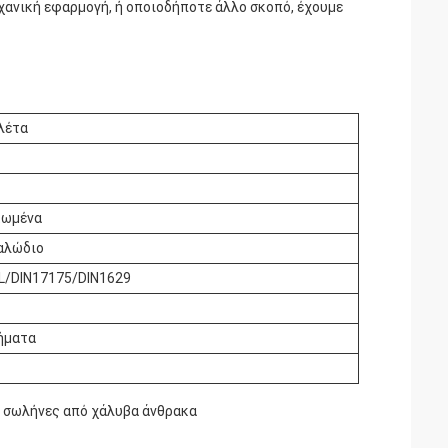
χανική εφαρμογή, ή οποιοδήποτε άλλο σκοπό, έχουμε
λέτα
κωμένα
αλώδιο
L/DIN17175/DIN1629
ήματα
, σωλήνες από χάλυβα άνθρακα