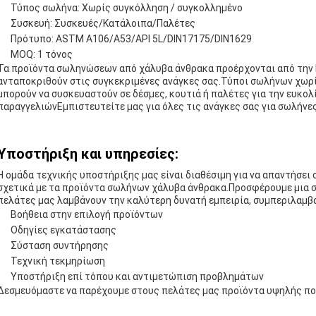
Τύπος σωλήνα: Χωρίς συγκόλληση / συγκολλημένο
Συσκευή: Συσκευές/Κατάλοιπα/Παλέτες
Πρότυπο: ASTM A106/A53/API 5L/DIN17175/DIN1629
MOQ: 1 τόνος
Τα προϊόντα σωληνώσεων από χάλυβα άνθρακα προέρχονται από την Κ
ανταποκριθούν στις συγκεκριμένες ανάγκες σας.Τύποι σωλήνων χωρ
μπορούν να συσκευαστούν σε δέσμες, κουτιά ή παλέτες για την ευκο
παραγγελιώνΕμπιστευτείτε μας για όλες τις ανάγκες σας για σωλήνες
Υποστήριξη και υπηρεσίες:
Η ομάδα τεχνικής υποστήριξης μας είναι διαθέσιμη για να απαντήσει
σχετικά με τα προϊόντα σωλήνων χάλυβα άνθρακα.Προσφέρουμε μια σε
πελάτες μας λαμβάνουν την καλύτερη δυνατή εμπειρία, συμπεριλαμβ
Βοήθεια στην επιλογή προϊόντων
Οδηγίες εγκατάστασης
Σύσταση συντήρησης
Τεχνική τεκμηρίωση
Υποστήριξη επί τόπου και αντιμετώπιση προβλημάτων
Δεσμευόμαστε να παρέχουμε στους πελάτες μας προϊόντα υψηλής ποι