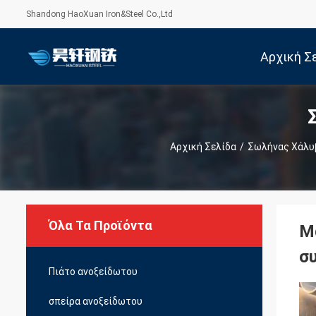
Shandong HaoXuan Iron&Steel Co.,Ltd
Αρχική Σ
Αρχική Σελίδα
/
Σωλήνας Χάλυ
Όλα Τα Προϊόντα
Μ
σ
Πιάτο ανοξείδωτου
σπείρα ανοξείδωτου