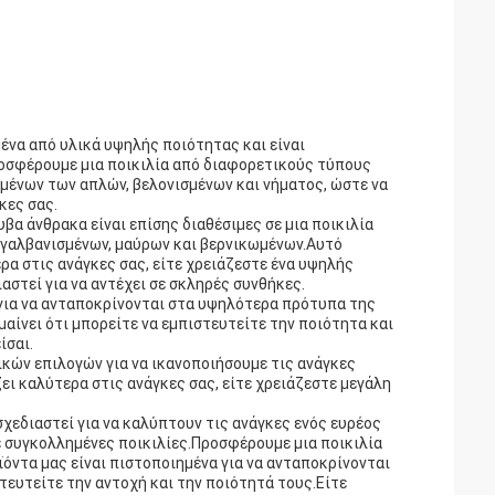
ένα από υλικά υψηλής ποιότητας και είναι
ροσφέρουμε μια ποικιλία από διαφορετικούς τύπους
μένων των απλών, βελονισμένων και νήματος, ώστε να
κες σας.
υβα άνθρακα είναι επίσης διαθέσιμες σε μια ποικιλία
γαλβανισμένων, μαύρων και βερνικωμένων.Αυτό
ερα στις ανάγκες σας, είτε χρειάζεστε ένα υψηλής
αστεί για να αντέχει σε σκληρές συνθήκες.
για να ανταποκρίνονται στα υψηλότερα πρότυπα της
αίνει ότι μπορείτε να εμπιστευτείτε την ποιότητα και
ίσαι.
ικών επιλογών για να ικανοποιήσουμε τις ανάγκες
ζει καλύτερα στις ανάγκες σας, είτε χρειάζεστε μεγάλη
χεδιαστεί για να καλύπτουν τις ανάγκες ενός ευρέος
ε συγκολλημένες ποικιλίες.Προσφέρουμε μια ποικιλία
ντα μας είναι πιστοποιημένα για να ανταποκρίνονται
τευτείτε την αντοχή και την ποιότητά τους.Είτε