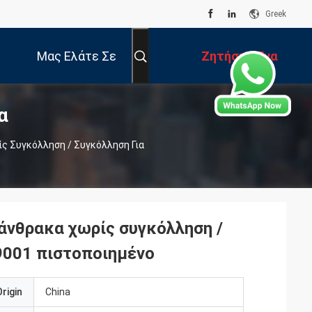
Greek
Μας Ελάτε Σε
Ζητήστε Ένα
α
Επαφή Με
Απόσπασμα
ς Συγκόλληση / Συγκόλληση Για
άνθρακα χωρίς συγκόλληση /
9001 πιστοποιημένο
rigin
China