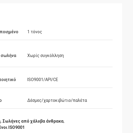
ποιημένο
1 τόνος
 σωλήνα
Χωρίς συγκόλληση
ποιητικό
ISO9001/API/CE
ο
Δέσμες/χαρτοκιβώτιο/παλέτα
η
,
Σωλήνες από χάλυβα άνθρακα
,
νοι ISO9001