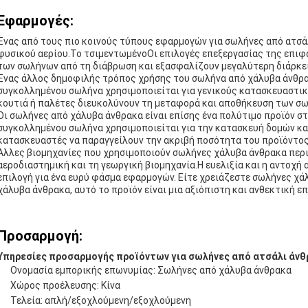
Εφαρμογές:
Ένας από τους πιο κοινούς τύπους εφαρμογών για σωλήνες από ατσάλ
φυσικού αερίου.Το τσιμεντωμένοΟι επιλογές επεξεργασίας της επιφά
των σωλήνων από τη διάβρωση και εξασφαλίζουν μεγαλύτερη διάρκε
Ένας άλλος δημοφιλής τρόπος χρήσης του σωλήνα από χάλυβα άνθρακ
συγκολλημένου σωλήνα χρησιμοποιείται για γενικούς κατασκευαστικ
κουτιά ή παλέτες διευκολύνουν τη μεταφορά και αποθήκευση των σω
Οι σωλήνες από χάλυβα άνθρακα είναι επίσης ένα πολύτιμο προϊόν σ
συγκολλημένου σωλήνα χρησιμοποιείται για την κατασκευή δομών κα
κατασκευαστές να παραγγείλουν την ακριβή ποσότητα του προϊόντος
Άλλες βιομηχανίες που χρησιμοποιούν σωλήνες χάλυβα άνθρακα περι
αεροδιαστημική και τη γεωργική βιομηχανία.Η ευελιξία και η αντοχή
επιλογή για ένα ευρύ φάσμα εφαρμογών. Είτε χρειάζεστε σωλήνες χά
χάλυβα άνθρακα, αυτό το προϊόν είναι μια αξιόπιστη και ανθεκτική επ
Προσαρμογή:
Υπηρεσίες προσαρμογής προϊόντων για σωλήνες από ατσάλι άνθ
Ονομασία εμπορικής επωνυμίας: Σωλήνες από χάλυβα άνθρακα
Χώρος προέλευσης: Κίνα
Τελεία: απλή/εξοχλούμενη/εξοχλούμενη