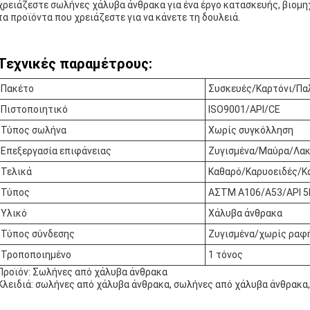
χρειάζεστε σωλήνες χάλυβα άνθρακα για ένα έργο κατασκευής, βιομη
τα προϊόντα που χρειάζεστε για να κάνετε τη δουλειά.
Τεχνικές παραμέτρους:
Πακέτο
Συσκευές/Καρτόνι/Πα
Πιστοποιητικό
ISO9001/API/CE
Τύπος σωλήνα
Χωρίς συγκόλληση
Επεξεργασία επιφάνειας
Ζυγισμένα/Μαύρα/Λα
Τελικά
Καθαρό/Καρυοειδές/Κ
Τύπος
ΑΣTM A106/A53/API 5
Υλικό
Χάλυβα άνθρακα
Τύπος σύνδεσης
Ζυγισμένα/χωρίς ραφ
Τροποποιημένο
1 τόνος
Προϊόν: Σωλήνες από χάλυβα άνθρακα
Κλειδιά: σωλήνες από χάλυβα άνθρακα, σωλήνες από χάλυβα άνθρακα