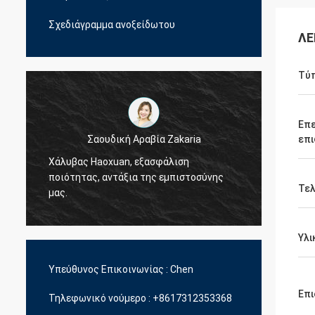
Σχεδιάγραμμα ανοξείδωτου
ΛΕ
Τύ
Επε
Σαουδική Αραβία Zakaria
επι
Χάλυβας Haoxuan, εξασφάλιση
Χάλυβ
ποιότητας, αντάξια της εμπιστοσύνης
ποιότη
Τελ
μας.
μας.
Υλι
Υπεύθυνος Επικοινωνίας :
Chen
Επι
Τηλεφωνικό νούμερο :
+8617312353368