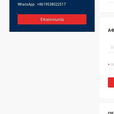
WhatsApp :
+8619538022517
Επικοινωνία
ΑΦ
ΠΕ