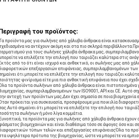
Περιγραφή του προϊόντος:
Τα προϊόντα μας για σωλήνες από χάλυβα άνθρακα είναι κατασκευασμ
σχεδιασμένα να αντέχουν ακόμη και στα πιο σκληρά περιβάλλοντα.Π
τερματισμού για τους σωλήνες χάλυβα άνθρακα μας, συμπεριλαμβανο
μπορείτε να επιλέξετε την επιλογή που ταιριάζει καλύτερα στις ανάγ
Εκτός από το ότι είναι ισχυρό και ανθεκτικό, οι σωλήνες μας από χάλ
διαφορετικών επεξεργασιών επιφάνειας, συμπεριλαμβανομένων των 
σημαίνει ότι μπορείτε να επιλέξετε την επιλογή που ταιριάζει καλύτ
ποιότητας φινίρισμα είτε μια πιο ανθεκτική επιφάνεια που έχει σχεδι
Όλα τα προϊόντα σωλήνων από χάλυβα άνθρακα είναι πιστοποιημένα 
βιομηχανίας, συμπεριλαμβανομένων των ISO9001, API και CE. Αυτό σημ
την αντοχή των προϊόντων μας,Δεν έχει σημασία σε ποια βιομηχανία ε
Όταν πρόκειται για συσκευασία, προσφέρουμε μια ποικιλία διαφορετ
σας.Αυτό σημαίνει ότι μπορείτε να επιλέξετε την επιλογή που ταιριά
ποσότητα σωλήνων ή μόνο λίγα κομμάτια.
Συνοπτικά, τα προϊόντα μας για σωλήνες από χάλυβα άνθρακα έχουν σ
φάσματος βιομηχανιών και είναι διαθέσιμα τόσο σε άψογες όσο και σ
διαφορετικών τύπων τελών και επεξεργασίες επιφάνειαςΌλα τα προϊό
στα υψηλότερα πρότυπα της βιομηχανίας, ώστε να μπορείτε να εμπισ