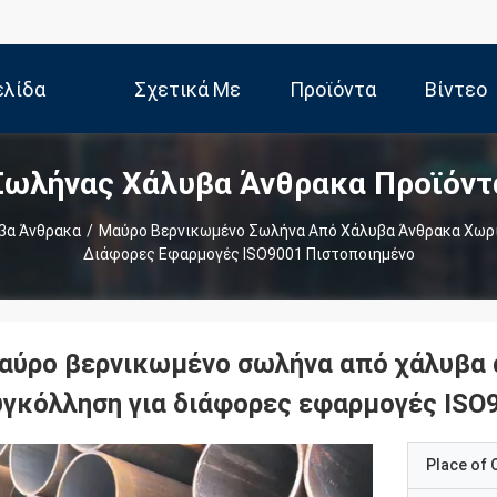
ελίδα
Σχετικά Με
Προϊόντα
Βίντεο
Σωλήνας Χάλυβα Άνθρακα Προϊόντ
Εμάς
βα Άνθρακα
/
Μαύρο Βερνικωμένο Σωλήνα Από Χάλυβα Άνθρακα Χωρί
Διάφορες Εφαρμογές ISO9001 Πιστοποιημένο
αύρο βερνικωμένο σωλήνα από χάλυβα 
υγκόλληση για διάφορες εφαρμογές ISO
Place of O