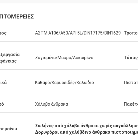
ΠΤΟΜΈΡΕΙΕΣ
πος
ΑΣTM A106/A53/API 5L/DIN17175/DIN1629
Τροπο
ξεργασία
Ζυγισμένα/Μαύρα/Λακωμένα
Τύπος
Σαουδική Αραβία Zakaria
φάνειας
ας Haoxuan, εξασφάλιση
τας, αντάξια της εμπιστοσύνης
ικά
Καθαρό/Καρυοειδές/Καλώδιο
Πιστο
κό
Χάλυβα άνθρακα
Πακέτ
Σωλήνες από χάλυβα άνθρακα χωρίς συγκόλλησ
σημαίνω
Δορυφόροι από χαλύβδινο άνθρακα πιστοποιημέ