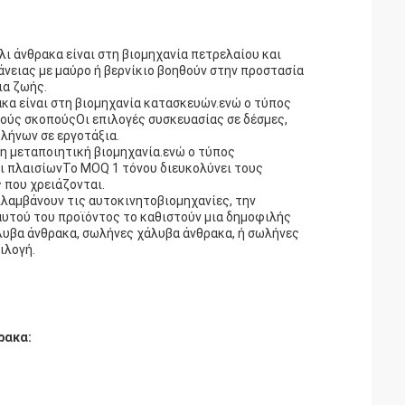
ι άνθρακα είναι στη βιομηχανία πετρελαίου και
νειας με μαύρο ή βερνίκιο βοηθούν στην προστασία
ια ζωής.
α είναι στη βιομηχανία κατασκευών.ενώ ο τύπος
ούς σκοπούςΟι επιλογές συσκευασίας σε δέσμες,
λήνων σε εργοτάξια.
τη μεταποιητική βιομηχανία.ενώ ο τύπος
ι πλαισίωνΤο MOQ 1 τόνου διευκολύνει τους
 που χρειάζονται.
λαμβάνουν τις αυτοκινητοβιομηχανίες, την
 αυτού του προϊόντος το καθιστούν μια δημοφιλής
λυβα άνθρακα, σωλήνες χάλυβα άνθρακα, ή σωλήνες
ιλογή.
ρακα: