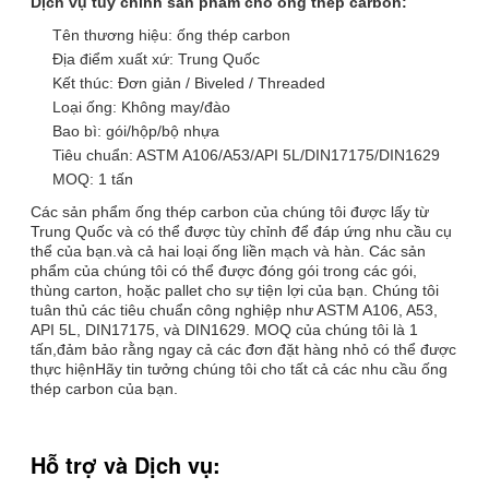
Dịch vụ tùy chỉnh sản phẩm cho ống thép carbon:
Tên thương hiệu: ống thép carbon
Địa điểm xuất xứ: Trung Quốc
Kết thúc: Đơn giản / Biveled / Threaded
Loại ống: Không may/đào
Bao bì: gói/hộp/bộ nhựa
Tiêu chuẩn: ASTM A106/A53/API 5L/DIN17175/DIN1629
MOQ: 1 tấn
Các sản phẩm ống thép carbon của chúng tôi được lấy từ
Trung Quốc và có thể được tùy chỉnh để đáp ứng nhu cầu cụ
thể của bạn.và cả hai loại ống liền mạch và hàn. Các sản
phẩm của chúng tôi có thể được đóng gói trong các gói,
thùng carton, hoặc pallet cho sự tiện lợi của bạn. Chúng tôi
tuân thủ các tiêu chuẩn công nghiệp như ASTM A106, A53,
API 5L, DIN17175, và DIN1629. MOQ của chúng tôi là 1
tấn,đảm bảo rằng ngay cả các đơn đặt hàng nhỏ có thể được
thực hiệnHãy tin tưởng chúng tôi cho tất cả các nhu cầu ống
thép carbon của bạn.
Hỗ trợ và Dịch vụ: