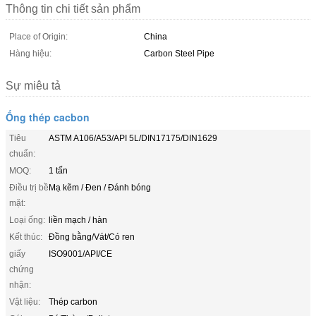
Thông tin chi tiết sản phẩm
Place of Origin:
China
Hàng hiệu:
Carbon Steel Pipe
Sự miêu tả
Ống thép cacbon
Tiêu
ASTM A106/A53/API 5L/DIN17175/DIN1629
chuẩn:
MOQ:
1 tấn
Điều trị bề
Mạ kẽm / Đen / Đánh bóng
mặt:
Loại ống:
liền mạch / hàn
Kết thúc:
Đồng bằng/Vát/Có ren
giấy
ISO9001/API/CE
chứng
nhận:
Vật liệu:
Thép carbon