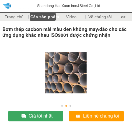
Shandong HaoXuan Iron&Steel Co.,Ltd
Trang chủ
Các sản phẩm
Video
Về chúng tôi
>>
Bơm thép cacbon mài màu đen không may/đào cho các
ứng dụng khác nhau ISO9001 được chứng nhận
Giá tốt nhất
Liên hệ chúng tôi