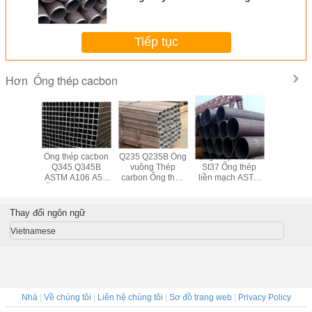
dụng khác nhau ISO9001 được
chứng nhận
Tiếp tục
Ống thép cacbon
Hơn
ép ERW
Ống thép cacbon
Q235 Q235B Ống
Ống thép carbon
Ống thép
ng vuông
Q345 Q345B
vuông Thép
St37 Ống thép
ASTM A1
DIN17175
ASTM A106 A53
carbon Ống thép
liền mạch ASTM
Api 5l Gr
1629
Ống thép cacbon
nhẹ màu đen API
A53
ISO 9
vuông
5L
Thay đổi ngôn ngữ
Vietnamese
Nhà
|
Về chúng tôi
|
Liên hệ chúng tôi
|
Sơ đồ trang web
|
Privacy Policy