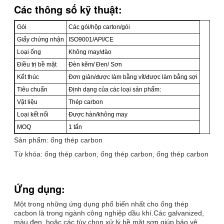
Các thông số kỹ thuật:
Gói
Các gói/hộp carton/gói
Giấy chứng nhận
ISO9001/API/CE
Loại ống
Không may/đào
Điều trị bề mặt
Đèn kẽm/ Đen/ Sơn
Kết thúc
Đơn giản/được làm bằng vít/được làm bằng sợi
Tiêu chuẩn
Định dạng của các loại sản phẩm:
Vật liệu
Thép carbon
Loại kết nối
Được hàn/không may
MOQ
1 tấn
Sản phẩm: ống thép carbon
Từ khóa: ống thép carbon, ống thép carbon, ống thép carbon
Ứng dụng:
Một trong những ứng dụng phổ biến nhất cho ống thép
cacbon là trong ngành công nghiệp dầu khí.Các galvanized,
màu đen, hoặc các tùy chọn xử lý bề mặt sơn giúp bảo vệ