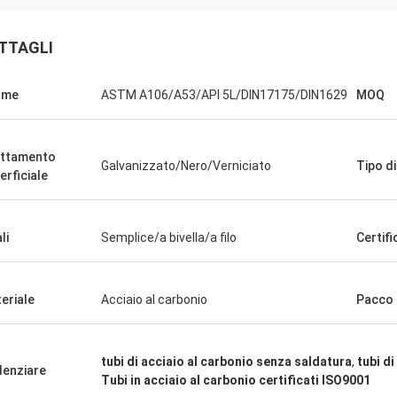
TTAGLI
rme
ASTM A106/A53/API 5L/DIN17175/DIN1629
MOQ
ttamento
Galvanizzato/Nero/Verniciato
Tipo d
erficiale
L'Arabia Saudita Zakaria
o di Haoxuan, assicurazione di
, degna della nostra fiducia.
li
Semplice/a bivella/a filo
Certifi
eriale
Acciaio al carbonio
Pacco
tubi di acciaio al carbonio senza saldatura
,
tubi d
denziare
Tubi in acciaio al carbonio certificati ISO9001