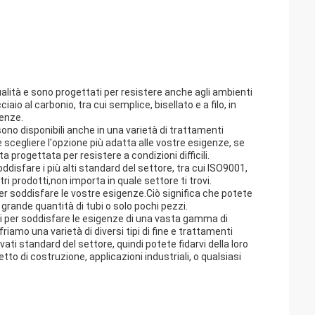
 qualità e sono progettati per resistere anche agli ambienti
acciaio al carbonio, tra cui semplice, bisellato e a filo, in
genze.
 sono disponibili anche in una varietà di trattamenti
ete scegliere l'opzione più adatta alle vostre esigenze, se
ta progettata per resistere a condizioni difficili.
soddisfare i più alti standard del settore, tra cui ISO9001,
stri prodotti,non importa in quale settore ti trovi.
per soddisfare le vostre esigenze.Ciò significa che potete
 grande quantità di tubi o solo pochi pezzi.
tati per soddisfare le esigenze di una vasta gamma di
riamo una varietà di diversi tipi di fine e trattamenti
evati standard del settore, quindi potete fidarvi della loro
tto di costruzione, applicazioni industriali, o qualsiasi