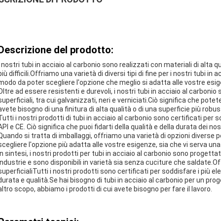
Descrizione del prodotto:
I nostri tubi in acciaio al carbonio sono realizzati con materiali di alta
più difficili.Offriamo una varietà di diversi tipi di fine per i nostri tubi in 
modo da poter scegliere l'opzione che meglio si adatta alle vostre esi
Oltre ad essere resistenti e durevoli, i nostri tubi in acciaio al carbonio
superficiali, tra cui galvanizzati, neri e verniciati.Ciò significa che pot
avete bisogno di una finitura di alta qualità o di una superficie più robus
Tutti i nostri prodotti di tubi in acciaio al carbonio sono certificati per 
API e CE. Ciò significa che puoi fidarti della qualità e della durata dei no
Quando si tratta di imballaggi, offriamo una varietà di opzioni diverse 
scegliere l'opzione più adatta alle vostre esigenze, sia che vi serva una
In sintesi, i nostri prodotti per tubi in acciaio al carbonio sono proget
industrie e sono disponibili in varietà sia senza cuciture che saldate.Off
superficialiTutti i nostri prodotti sono certificati per soddisfare i più el
durata e qualità.Se hai bisogno di tubi in acciaio al carbonio per un proge
altro scopo, abbiamo i prodotti di cui avete bisogno per fare il lavoro.