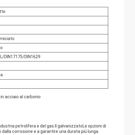
tte
niciato
lo
L/DIN17175/DIN1629
ra
 in acciaio al carbonio
industria petrolifera e del gas.Il galvanizzatoLe opzioni di
i dalla corrosione e a garantire una durata più lunga.