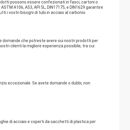
prodotti possono essere confezionati in fasci, cartoni o
e ASTM A106, A53, API 5L, DIN17175, e DIN1629.garantire
i i vostri bisogni di tubi in acciaio al carbonio.
 le domande che potreste avere sui nostri prodotti per
ostri clienti la migliore esperienza possibile, tra cui:
servizio eccezionale. Se avete domande o dubbi, non
nghie di acciaio e coperti da sacchetti di plastica per