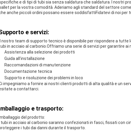
specifiche.e di tipi di tubi sia senza saldatura che saldatura. I nostri 
pallet per la vostra comodità. Aderiamo agli standard del settore com
che anche piccoli ordini possano essere soddisfattiFidatevi di noi per tutt
Supporto e servizi:
Il nostro team di supporto tecnico è disponibile per rispondere a tutte
tubi in acciaio al carbonio.Offriamo una serie di servizi per garantire ai n
Assistenza alla selezione dei prodotti
Guida all'installazione
Raccomandazioni di manutenzione
Documentazione tecnica
Supporto e risoluzione dei problemi in loco
Ci impegniamo a fornire ai nostri clienti prodotti di alta qualità e un 
esitate a contattarci.
Imballaggio e trasporto:
Imballaggio del prodotto:
I tubi in acciaio al carbonio saranno confezionati in fasci, fissati con ci
proteggere i tubi dai danni durante il trasporto.