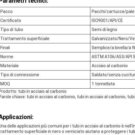
Parametri tecnici:
Pacco
Pacchi/cartucce/pale
Certificato
ISO9001/API/CE
Tipo di tubo
Semi di legno
Trattamento superficiale
Galvanizzato/Nero/Ver
Finali
Semplice/a bivella/a fi
Norme
ASTM A106/A53/API 5
Materiale
Acciaio al carbonio
Tipo di connessione
Saldato/senza cucitu
MOQ
1 tonnellata
Prodotto: tubi in acciaio al carbonio
Parole chiave: tubi in acciaio al carbonio, tubi in acciaio al carbonio, tubi
Applicazioni:
Una delle applicazioni più comuni per i tubi in acciaio al carbonio è nell'
trattamento superficiale in nero o verniciato aiutano a proteggere i tub