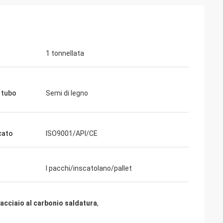
1 tonnellata
i tubo
Semi di legno
cato
ISO9001/API/CE
I pacchi/inscatolano/pallet
i acciaio al carbonio saldatura
,