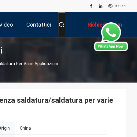
Italian
Video
Contattici
Richiedere Un
i
Preventivo
ldatura Per Varie Applicazioni
senza saldatura/saldatura per varie
rigin
China