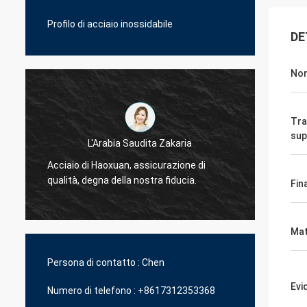
Profilo di acciaio inossidabile
DE
No
Tra
sup
L'Arabia Saudita Zakaria
Acciaio di Haoxuan, assicurazione di
Acciai
qualità, degna della nostra fiducia.
qualità
Fina
Mat
Persona di contatto :
Chen
Evi
Numero di telefono :
+8617312353368