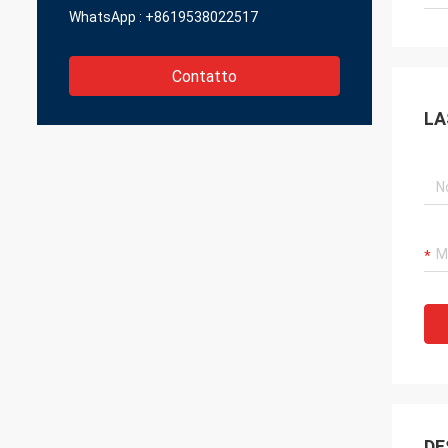
WhatsApp :
+8619538022517
Contatto
LA
DE