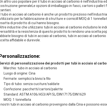
Un altro uso popolare per il tubo in acciaio al carbonio è nell'industria edi
costruzione generaleLe opzioni di imballaggio in fasci, cartoni o pallet f
cantieri.
Il tubo in acciaio al carbonio è anche un prodotto prezioso nell'industri
utilizzato per la fabbricazione di strutture e corniciIl MOQ di 1 tonnellat
esatta di prodotto di cui hanno bisogno.
Altre industrie che utilizzano tubi in acciaio al carbonio includono le in
versatilità e la resistenza di questo prodotto lo rendono una scelta p
abbiate bisogno di tubi in acciaio al carbonio, tubi in acciaio al carboni
scelta affidabile e durevole.
Personalizzazione:
Servizi di personalizzazione dei prodotti per tubi in acciaio al carbo
Marchio: tubo in acciaio al carbonio
Luogo di origine: Cina
Fermate: semplici/a bivio/a filo
Tipo di tubo: senza cuciture/saldate
Confezione: pacchetti/cartoni/palette
Standard: ASTM A106/A53/API 5L/DIN17175/DIN1629
MOQ: 1 tonnellata
I nostri tubi in acciaio al carbonio provengono dalla Cina e possono es