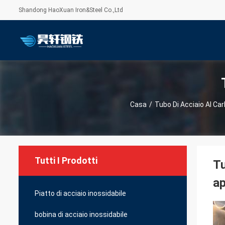
Shandong HaoXuan Iron&Steel Co.,Ltd
Casa
/
Tubo Di Acciaio Al Ca
Tutti I Prodotti
Tu
ap
Piatto di acciaio inossidabile
bobina di acciaio inossidabile