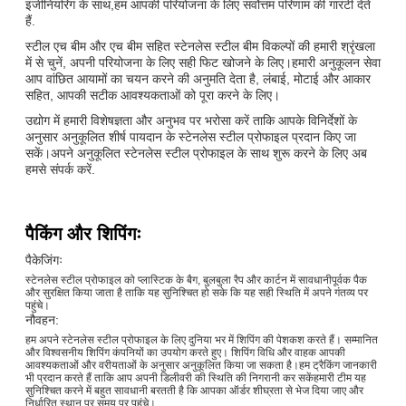
इंजीनियरिंग के साथ,हम आपकी परियोजना के लिए सर्वोत्तम परिणाम की गारंटी देते
हैं.
स्टील एच बीम और एच बीम सहित स्टेनलेस स्टील बीम विकल्पों की हमारी श्रृंखला
में से चुनें, अपनी परियोजना के लिए सही फिट खोजने के लिए।हमारी अनुकूलन सेवा
आप वांछित आयामों का चयन करने की अनुमति देता है, लंबाई, मोटाई और आकार
सहित, आपकी सटीक आवश्यकताओं को पूरा करने के लिए।
उद्योग में हमारी विशेषज्ञता और अनुभव पर भरोसा करें ताकि आपके विनिर्देशों के
अनुसार अनुकूलित शीर्ष पायदान के स्टेनलेस स्टील प्रोफाइल प्रदान किए जा
सकें।अपने अनुकूलित स्टेनलेस स्टील प्रोफाइल के साथ शुरू करने के लिए अब
हमसे संपर्क करें.
पैकिंग और शिपिंगः
पैकेजिंगः
स्टेनलेस स्टील प्रोफाइल को प्लास्टिक के बैग, बुलबुला रैप और कार्टन में सावधानीपूर्वक पैक
और सुरक्षित किया जाता है ताकि यह सुनिश्चित हो सके कि यह सही स्थिति में अपने गंतव्य पर
पहुंचे।
नौवहन:
हम अपने स्टेनलेस स्टील प्रोफाइल के लिए दुनिया भर में शिपिंग की पेशकश करते हैं। सम्मानित
और विश्वसनीय शिपिंग कंपनियों का उपयोग करते हुए। शिपिंग विधि और वाहक आपकी
आवश्यकताओं और वरीयताओं के अनुसार अनुकूलित किया जा सकता है।हम ट्रैकिंग जानकारी
भी प्रदान करते हैं ताकि आप अपनी डिलीवरी की स्थिति की निगरानी कर सकेंहमारी टीम यह
सुनिश्चित करने में बहुत सावधानी बरतती है कि आपका ऑर्डर शीघ्रता से भेज दिया जाए और
निर्धारित स्थान पर समय पर पहुंचे।