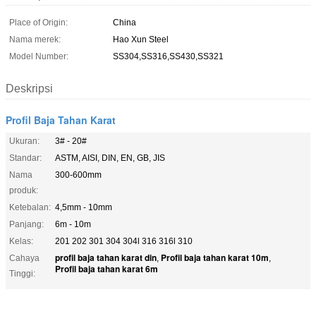
Place of Origin:
China
Nama merek:
Hao Xun Steel
Model Number:
SS304,SS316,SS430,SS321
Deskripsi
Profil Baja Tahan Karat
Ukuran:
3# - 20#
Standar:
ASTM, AISI, DIN, EN, GB, JIS
Nama
300-600mm
produk:
Ketebalan:
4,5mm - 10mm
Panjang:
6m - 10m
Kelas:
201 202 301 304 304l 316 316l 310
profil baja tahan karat din
Profil baja tahan karat 10m
Cahaya
,
,
Profil baja tahan karat 6m
Tinggi: