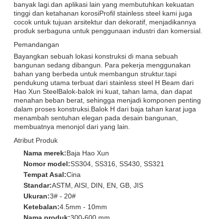
banyak lagi.dan aplikasi lain yang membutuhkan kekuatan
tinggi dan ketahanan korosiProfil stainless steel kami juga
cocok untuk tujuan arsitektur dan dekoratif, menjadikannya
produk serbaguna untuk penggunaan industri dan komersial.
Pemandangan
Bayangkan sebuah lokasi konstruksi di mana sebuah
bangunan sedang dibangun. Para pekerja menggunakan
bahan yang berbeda untuk membangun struktur.tapi
pendukung utama terbuat dari stainless steel H Beam dari
Hao Xun SteelBalok-balok ini kuat, tahan lama, dan dapat
menahan beban berat, sehingga menjadi komponen penting
dalam proses konstruksi.Balok H dari baja tahan karat juga
menambah sentuhan elegan pada desain bangunan,
membuatnya menonjol dari yang lain.
Atribut Produk
Nama merek:
Baja Hao Xun
Nomor model:
SS304, SS316, SS430, SS321
Tempat Asal:
Cina
Standar:
ASTM, AISI, DIN, EN, GB, JIS
Ukuran:
3# - 20#
Ketebalan:
4.5mm - 10mm
Nama produk:
300-600 mm