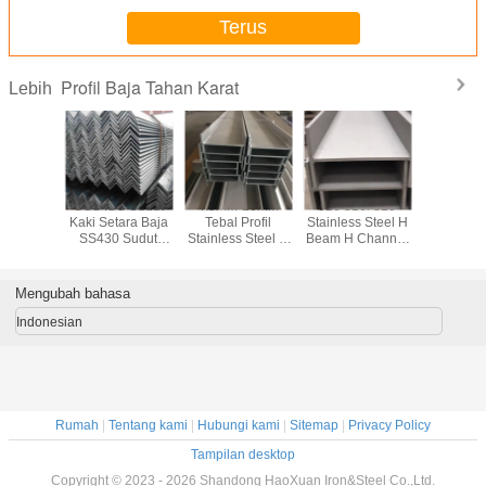
Terus
Profil Baja Tahan Karat
Lebih
10S 321
SGS ISO Sudut
4.5mm-10mm
316 316l 310
Profil Baj
aja Tahan
Kaki Setara Baja
Tebal Profil
Stainless Steel H
Karat Ser
a Industri
SS430 Sudut
Stainless Steel H
Beam H Channel
SS300 
ama 309S
Sama Hot Rolled
Beam Panjang
Untuk Jembatan
Batang 
 440
6m-10m Untuk
Bangunan
Sam
Konstruksi
Mengubah bahasa
Bangunan
Indonesian
Rumah
|
Tentang kami
|
Hubungi kami
|
Sitemap
|
Privacy Policy
Tampilan desktop
Copyright © 2023 - 2026 Shandong HaoXuan Iron&Steel Co.,Ltd.