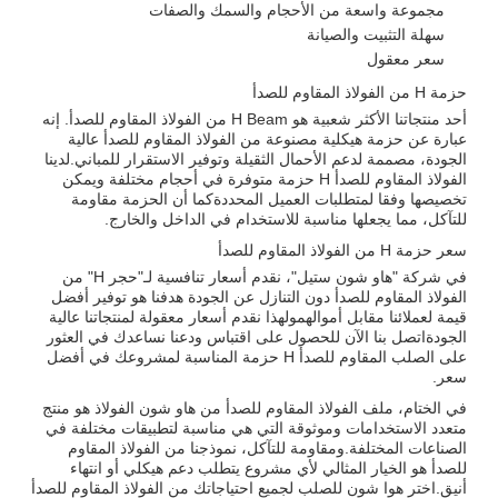
مجموعة واسعة من الأحجام والسمك والصفات
سهلة التثبيت والصيانة
سعر معقول
حزمة H من الفولاذ المقاوم للصدأ
أحد منتجاتنا الأكثر شعبية هو H Beam من الفولاذ المقاوم للصدأ. إنه
عبارة عن حزمة هيكلية مصنوعة من الفولاذ المقاوم للصدأ عالية
الجودة، مصممة لدعم الأحمال الثقيلة وتوفير الاستقرار للمباني.لدينا
الفولاذ المقاوم للصدأ H حزمة متوفرة في أحجام مختلفة ويمكن
تخصيصها وفقا لمتطلبات العميل المحددةكما أن الحزمة مقاومة
للتآكل، مما يجعلها مناسبة للاستخدام في الداخل والخارج.
سعر حزمة H من الفولاذ المقاوم للصدأ
في شركة "هاو شون ستيل"، نقدم أسعار تنافسية لـ"حجر H" من
الفولاذ المقاوم للصدأ دون التنازل عن الجودة هدفنا هو توفير أفضل
قيمة لعملائنا مقابل أموالهمولهذا نقدم أسعار معقولة لمنتجاتنا عالية
الجودةاتصل بنا الآن للحصول على اقتباس ودعنا نساعدك في العثور
على الصلب المقاوم للصدأ H حزمة المناسبة لمشروعك في أفضل
سعر.
في الختام، ملف الفولاذ المقاوم للصدأ من هاو شون الفولاذ هو منتج
متعدد الاستخدامات وموثوقة التي هي مناسبة لتطبيقات مختلفة في
الصناعات المختلفة.ومقاومة للتآكل، نموذجنا من الفولاذ المقاوم
للصدأ هو الخيار المثالي لأي مشروع يتطلب دعم هيكلي أو انتهاء
أنيق.اختر هوا شون للصلب لجميع احتياجاتك من الفولاذ المقاوم للصدأ