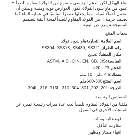
لبناء الهيكل.لكن الدعم الرئيسي مصنوع من الفولاذ المقاوم للصدأ H
عمود من هاو شون الفولاذ- تكون العوارض قوية ومتينة ويمكن أن
تتحمل أحمالًا ثقيلة، مما يجعلها عنصرًا أساسيًا في عملية البناء.كما
يضيف حزمة H من الفولاذ المقاوم للصدأ لمسة أنيقة لتصميم
المبنىيجعله يبرز عن البقية
سمات المنتج
اسم العلامة التجارية
هاو شون فولاذ
رقم الطراز:
SS304، SS316, SS430, SS321
مكان المنشأ:
الصين
القياسية:
ASTM، AISI، DIN، EN، GB، JIS
الحجم:
3# - 20#
سمك:
4.5 ملم - 10 ملم
اسم المنتج
300-600ملم
الدرجة:
201, 202, 301, 304, 304L, 316, 316L, 310
الخصائص الرئيسية
ملفنا من الفولاذ المقاوم للصدأ لديه عدة ميزات رئيسية تميزه عن
المنتجات الأخرى في السوق:
قوة عالية ومتانة
مقاومة التآكل
انتهاء ممتاز ومظهر