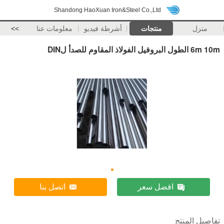
Shandong HaoXuan Iron&Steel Co.,Ltd
منزل
منتجات
أشرطة فيديو
معلومات عنا
>>
6m 10m الطول البروفيل الفولاذ المقاوم للصدأ لDIN
افضل سعر
اتصل بنا
تفاصيل المنتج