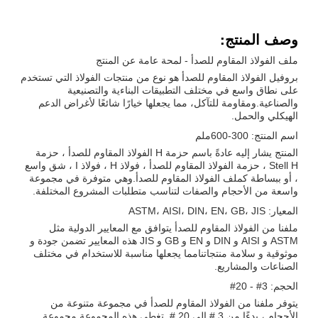
وصف المنتج:
ملف الفولاذ المقاوم للصدأ - لمحة عامة عن المنتج
بروفيل الفولاذ المقاوم للصدأ هو نوع من منتجات الفولاذ التي تستخدم
على نطاق واسع في مختلف التطبيقات البناءية والتصنيعية
والصناعية.ومقاومة للتآكل، مما يجعلها خيارًا شائعًا لأغراض الدعم
الهيكلي والحمل.
اسم المنتج: 300-600ملم
المنتج يشار إليه عادةً باسم حزمة H الفولاذ المقاوم للصدأ ، حزمة
Stell H ، حزمة الفولاذ المقاوم للصدأ ، فولاذ H ، فولاذ I ، شق واسع
، أو ببساطة كملف الفولاذ المقاوم للصدأ.وهي متوفرة في مجموعة
واسعة من الأحجام والصفات لتناسب متطلبات المشروع المختلفة.
المعيار: ASTM، AISI، DIN، EN، GB، JIS
ملفنا من الفولاذ المقاوم للصدأ يتوافق مع المعايير الدولية مثل
ASTM و AISI و DIN و EN و GB و JIS هذه المعايير تضمن جودة و
موثوقية و سلامة منتجاتنامما يجعلها مناسبة للاستخدام في مختلف
الصناعات والمشاريع.
الحجم: 3# - 20#
يتوفر ملفنا من الفولاذ المقاوم للصدأ في مجموعة متنوعة من
الأحجام ، بدءًا من 3 # إلى 20 #. تغطي هذه المجموعة مجموعة