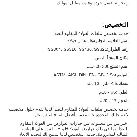
و تجربة أفضل جودة وقيمة مقابل أموالك.
التخصيص:
خدمة تخصيص ملفات الفولاذ المقاوم للصدأ
اسم العلامة التجارية
هاو شون فولاذ
رقم الطراز:
SS304، SS316, SS430, SS321
مكان المنشأ:
الصين
اسم المنتج
300-600ملم
القياسية:
ASTM، AISI، DIN، EN، GB، JIS
سمك:
4.5 ملم - 10 ملم
الطول:
6م - 10م
الحجم:
3# - 20#
خدمة تخصيص ملفات الفولاذ المقاوم للصدأ لدينا تقدم حلول مخصصة
لاحتياجاتك المحددةنحن نضمن أفضل النتائج لمشروعك.
اختر من بين مجموعة من خيارات العوارض من الفولاذ المقاوم
للصدأ، بما في ذلك عوارض الفولاذ H و H، للعثور على المناسبة
المثالية لمشروعك.خدمة التخصيص لدينا يسمح لك لتحديد الأبعاد