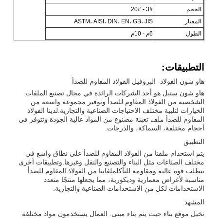
الحجم
3# - 20#
المعيار
ASTM، AISI، DIN، EN، GB، JIS
الطول
6م - 10م
التطبيقات:
هاو شون الفولاذ- البروفيل الفولاذ المقاوم للصدأ
هاو شون ستيل هو أحد الشركات الرائدة في مجال تصنيع الملفات
الشخصية من الفولاذ المقاوم للصدأ وتوفير مجموعة واسعة من
الخيارات لتلبية مختلف الاحتياجات الصناعية والتجارية.لدينا الفولاذ
المقاوم للصدأ ملف تعبئة مصنوع من المواد عالية الجودة وتتوفر في
أحجام مختلفة، السماكة، والدرجات.
التطبيق
يتم استخدام ملفنا من الفولاذ المقاوم للصدأ على نطاق واسع في
مختلف الصناعات مثل البناء والتصنيع والنقل وغيرها.وتطبيقات أخرى
تتطلب قوة عالية ومقاومة للتآكلملفاتنا من الفولاذ المقاوم للصدأ
مناسبة لأغراض معمارية وديكورية، مما يجعلها منتجًا متعدد
الاستخدامات لكل من الاستخدامات الصناعية والتجارية.
المشهد
تخيل موقع بناء حيث يتم بناء مبنى. العمال يستخدمون مواد مختلفة