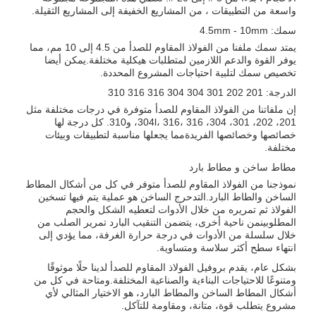
واسعة من التطبيقات ، من المشاريع الخفيفة إلى المشاريع الثقيلة.
سمك: 4.5mm - 10mm
يمتد سمك ملفنا من الفولاذ المقاوم للصدأ من 4.5 إلى 10 مم، مما
يوفر القوة والدعم اللازمين لمتطلبات هيكلية مختلفة.يمكن أيضا
تخصيص سمك لتلبية احتياجات المشروع المحددة.
الدرجة: 201 202 301 304 304 316 316 310
إن ملفاتنا من الفولاذ المقاوم للصدأ متوفرة في درجات مختلفة مثل
201، 202، 301، 304، 304l، 316، 316، و310. كل درجة لها
خصائصها وخصائصها الفريدةمما يجعلها مناسبة لتطبيقات وبيئات
مختلفة.
مطاط ساخن و مطاط بارد
نموذجنا من الفولاذ المقاوم للصدأ متوفر في كل من أشكال المطاط
الساخن والطاط البارد.التدحرج الساخن هو عملية يتم فيها تسخين
الفولاذ ثم تمريره من خلال الأدوات لتعطيه الشكل والحجم
المطلوبينمن ناحية أخرى، يتضمن التنقيب البارد تمرير الصلب من
خلال سلسلة من الأدوات في درجة حرارة الغرفة، مما يؤدي إلى
انتهاء سطح أكثر سلاسة ومتساوية.
بشكل عام، يقدم بروفيل الفولاذ المقاوم للصدأ لدينا حلًا موثوقًا
ومتنوعًا للاحتياجات البناءية والصناعية المختلفة.ومتاحة في كل من
أشكال المطاط الساخن والمطاط البارد، هو الاختيار المثالي لأي
مشروع يتطلب قوة، متانة، ومقاومة للتآكل.