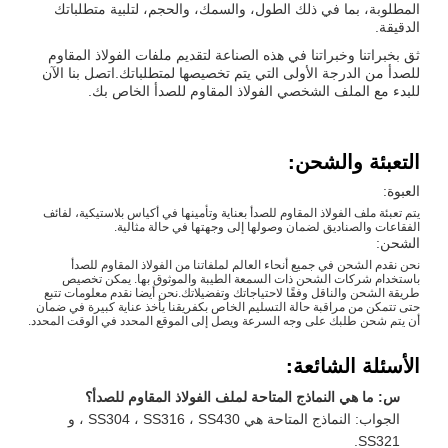
المطلوبة، بما في ذلك الطول، والسمك، والحجم، لتلبية متطلباتك
الدقيقة.
ثق بخبراتنا وخبراتنا في هذه الصناعة لتقديم ملفات الفولاذ المقاوم
للصدأ من الدرجة الأولى التي يتم تخصيصها لمتطلباتك.اتصل بنا الآن
للبدء مع الملف الشخصي الفولاذ المقاوم للصدأ الخاص بك.
التعبئة والشحن:
العبوة:
يتم تعبئة ملف الفولاذ المقاوم للصدأ بعناية وتأمينها في أكياس بلاستيكية، لفائف
الفقاعات والصناديق لضمان وصولها إلى وجهتها في حالة مثالية.
الشحن:
نحن نقدم الشحن في جميع أنحاء العالم لملفاتنا من الفولاذ المقاوم للصدأ
باستخدام شركات الشحن ذات السمعة الطيبة والموثوق بها. يمكن تخصيص
طريقة الشحن والناقل وفقًا لاحتياجاتك وتفضيلاتك.نحن أيضا نقدم معلومات تتبع
حتى تتمكن من مراقبة حالة التسليم الخاص بكفريقنا يأخذ عناية كبيرة في ضمان
أن يتم شحن طلبك على وجه السرعة ويصل إلى الموقع المحدد في الوقت المحدد.
الأسئلة الشائعة:
س: ما هي النماذج المتاحة لملف الفولاذ المقاوم للصدأ؟
الجواب: النماذج المتاحة هي SS304 ، SS316 ، SS430 ، و
SS321.