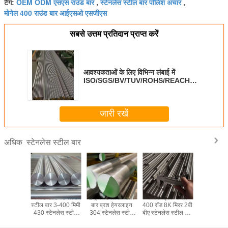
OEM ODM एसएस राउंड बार
स्टेनलेस स्टील बार पॉलिश अचार
टैग:
,
,
मोनेल 400 राउंड बार आईएसओ एसजीएस
सबसे उत्तम प्रतिदान प्राप्त करें
आवश्यकताओं के लिए विभिन्न लंबाई में
ISO/SGS/BV/TUV/ROHS/REACH
प्रमाणित स्टेनलेस स्टील रॉड
जारी रखें
स्टेनलेस स्टील बार
अधिक
M एसएस
कोल्ड रोल्ड स्टेनलेस
2 इंच स्टेनलेस स्टील
कोल्ड ड्रिंक मोनेल
Monel400
 200 सीरीज
स्टील बार 3-400 मिमी
बार ब्रश हेयरलाइन
400 रॉड 8K मिरर 2बी
SS321 स्
रीज 400
430 स्टेनलेस स्टील
304 स्टेनलेस स्टील
बीए स्टेनलेस स्टील रॉड
स्टील राउं
नलेस स्टील
रॉड
गोल बार
10 मिमी 12 मिमी 20
मिमी हॉट रोल्
 बार्स
मिमी
स्टील 