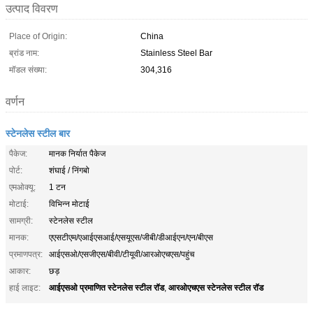
उत्पाद विवरण
Place of Origin:
China
ब्रांड नाम:
Stainless Steel Bar
मॉडल संख्या:
304,316
वर्णन
स्टेनलेस स्टील बार
पैकेज:
मानक निर्यात पैकेज
पोर्ट:
शंघाई / निंगबो
एमओक्यू:
1 टन
मोटाई:
विभिन्न मोटाई
सामग्री:
स्टेनलेस स्टील
मानक:
एएसटीएम/एआईएसआई/एसयूएस/जीबी/डीआईएन/एन/बीएस
प्रमाणपत्र:
आईएसओ/एसजीएस/बीवी/टीयूवी/आरओएचएस/पहुंच
आकार:
छड़
आईएसओ प्रमाणित स्टेनलेस स्टील रॉड
आरओएचएस स्टेनलेस स्टील रॉड
हाई लाइट:
,