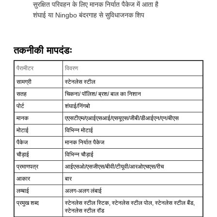
सुरक्षित परिवहन के लिए मानक निर्यात पैकेज में आता है
शंघाई या Ningbo बंदरगाह से सुविधाजनक शिप
तकनीकी मापदंडः
पैरामीटर
विवरण
सामग्री
स्टेनलेस स्टील
सतह
चिकना/ पॉलिश/ ब्रश/ बाल का निशान
पोर्ट
शंघाई/निंगबो
मानक
एएसटीएम/एआईएसआई/एसयूएस/जीबी/डीआईएन/एन/बीएस
मोटाई
विभिन्न मोटाई
पैकेज
मानक निर्यात पैकेज
चौड़ाई
विभिन्न चौड़ाई
प्रमाणपत्र
आईएसओ/एसजीएस/बीवी/टीयूवी/आरओएचएस/रीच
आकार
बार
लम्बाई
अलग-अलग लंबाई
प्रमुख शब्द
स्टेनलेस स्टील स्टिक, स्टेनलेस स्टील पोल, स्टेनलेस स्टील बैंड,
स्टेनलेस स्टील रॉड