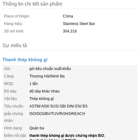
Thông tin chi tiết sản phẩm
Place of Origin:
China
Hàng hiệu:
Stainless Steel Bar
Số mô hình:
304,316
Sự miêu tả
Thanh thép không gỉ
Gói:
gói tiêu chuẩn xuất khẩu
Cảng:
Thượng Hải/Ninh Ba
MOQ:
1 tấn
Độ dày:
độ dày khác nhau
Vật liệu:
Thép không gỉ
Tiêu chuẩn:
ASTM/ AISI/ SUS/ GB/ DIN/ EN/ BS
giấy chứng
ISO/SGS/BV/TUV/ROHS/REACH
nhận:
Hình dạng:
Quán ba
thanh thép không gỉ được chứng nhận ISO
Điểm nổi bật:
,