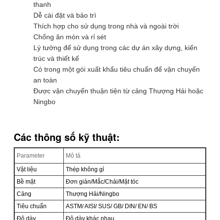
thanh
Dễ cài đặt và bảo trì
Thích hợp cho sử dụng trong nhà và ngoài trời
Chống ăn mòn và rỉ sét
Lý tưởng để sử dụng trong các dự án xây dựng, kiến
trúc và thiết kế
Có trong một gói xuất khẩu tiêu chuẩn để vận chuyển
an toàn
Được vận chuyển thuận tiện từ cảng Thượng Hải hoặc
Ningbo
Các thông số kỹ thuật:
Parameter
Mô tả
Vật liệu
Thép không gỉ
Bề mặt
Đơn giản/Mắc/Chải/Mặt tóc
Cảng
Thượng Hải/Ningbo
Tiêu chuẩn
ASTM/ AISI/ SUS/ GB/ DIN/ EN/ BS
Độ dày
Độ dày khác nhau