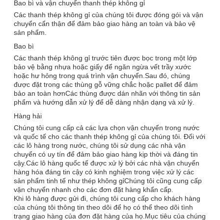
Bao bì và vận chuyển thanh thép không gỉ
Các thanh thép không gỉ của chúng tôi được đóng gói và vận
chuyển cẩn thận để đảm bảo giao hàng an toàn và bảo vệ
sản phẩm.
Bao bì
Các thanh thép không gỉ trước tiên được bọc trong một lớp
bảo vệ bằng nhựa hoặc giấy để ngăn ngừa vết trầy xước
hoặc hư hỏng trong quá trình vận chuyển.Sau đó, chúng
được đặt trong các thùng gỗ vững chắc hoặc pallet để đảm
bảo an toàn hơnCác thùng được dán nhãn với thông tin sản
phẩm và hướng dẫn xử lý để dễ dàng nhận dạng và xử lý.
Hàng hải
Chúng tôi cung cấp cả các lựa chọn vận chuyển trong nước
và quốc tế cho các thanh thép không gỉ của chúng tôi. Đối với
các lô hàng trong nước, chúng tôi sử dụng các nhà vận
chuyển có uy tín để đảm bảo giao hàng kịp thời và đáng tin
cậy.Các lô hàng quốc tế được xử lý bởi các nhà vận chuyển
hàng hóa đáng tin cậy có kinh nghiệm trong việc xử lý các
sản phẩm tinh tế như thép không gỉChúng tôi cũng cung cấp
vận chuyển nhanh cho các đơn đặt hàng khẩn cấp.
Khi lô hàng được gửi đi, chúng tôi cung cấp cho khách hàng
của chúng tôi thông tin theo dõi để họ có thể theo dõi tình
trạng giao hàng của đơn đặt hàng của họ.Mục tiêu của chúng