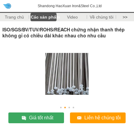
Shandong HaoXuan Iron&Steel Co.,Ltd
Trang chủ
Các sản phẩm
Video
Về chúng tôi
>>
ISO/SGS/BV/TUV/ROHS/REACH chứng nhận thanh thép
không gỉ có chiều dài khác nhau cho nhu cầu
Giá tốt nhất
Liên hệ chúng tôi