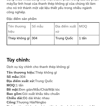
máySự linh hoạt của thanh thép không gỉ của chúng tôi làm
cho nó trở thành một vật liệu thiết yếu trong nhiều ngành
công nghiệp.
Đặc điểm sản phẩm
Tên thương
Số mẫu
Địa điểm xuất
MOQ
Vậ
hiệu
xứ
Thép không gỉ
304
Trung Quốc
1 tấn
Th
Tùy chỉnh:
Dịch vụ tùy chỉnh cho thanh thép không gỉ
Tên thương hiệu:
Thép không gỉ
Số mẫu:
304
Địa điểm xuất xứ:
Trung Quốc
MOQ:
1 tấn
Bề mặt:
Đơn giản/Mắc/Chải/Mặt tóc
Bao gồm:
Gói xuất khẩu tiêu chuẩn
Chiều dài:
Độ dài khác nhau
Cổng:
Thượng Hải/Ningbo