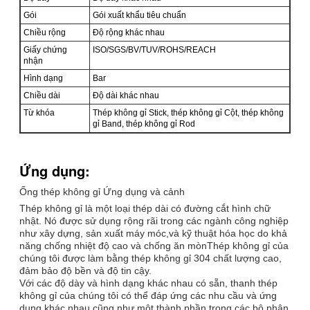
Gói
Gói xuất khẩu tiêu chuẩn
Chiều rộng
Độ rộng khác nhau
Giấy chứng
ISO/SGS/BV/TUV/ROHS/REACH
nhận
Hình dạng
Bar
Chiều dài
Độ dài khác nhau
Từ khóa
Thép không gỉ Stick, thép không gỉ Cột, thép không
gỉ Band, thép không gỉ Rod
Ứng dụng:
Ống thép không gỉ Ứng dụng và cảnh
Thép không gỉ là một loại thép dài có đường cắt hình chữ
nhật. Nó được sử dụng rộng rãi trong các ngành công nghiệp
như xây dựng, sản xuất máy móc,và kỹ thuật hóa học do khả
năng chống nhiệt độ cao và chống ăn mònThép không gỉ của
chúng tôi được làm bằng thép không gỉ 304 chất lượng cao,
đảm bảo độ bền và độ tin cậy.
Với các độ dày và hình dạng khác nhau có sẵn, thanh thép
không gỉ của chúng tôi có thể đáp ứng các nhu cầu và ứng
dụng khác nhau.cũng như một thành phần trong các bộ phận