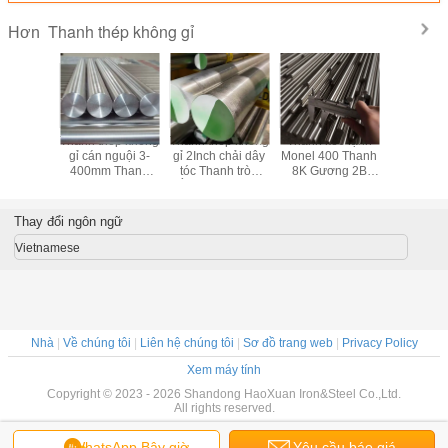
Thanh thép không gỉ
Hơn
ròn OEM
Thanh thép không
Thanh thép không
Thanh kéo lạnh
Thanh trò
S 200
gỉ cán nguội 3-
gỉ 2Inch chải dây
Monel 400 Thanh
thép khô
00 Series
400mm Thanh
tóc Thanh tròn
8K Gương 2B
Monel400
es Thanh
thép không gỉ 430
bằng thép không
Thanh thép không
SS321 
ng thép
gỉ 304
gỉ BA 10 mm 12
thép không
g gỉ
mm 20 mm
nóng 1
Thay đổi ngôn ngữ
Vietnamese
Nhà
|
Về chúng tôi
|
Liên hệ chúng tôi
|
Sơ đồ trang web
|
Privacy Policy
Xem máy tính
Copyright © 2023 - 2026 Shandong HaoXuan Iron&Steel Co.,Ltd.
All rights reserved.
WhatsApp Bây giờ
Yêu cầu báo giá