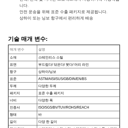
니다.
안전 운송을 위해 표준 수출 패키지로 제공됩니다.
상하이 또는 닝보 항구에서 편리하게 배송
기술 매개 변수:
매개 변수
설명
소재
스테인리스 스틸
표면
부드럽다/ 닦은다/ 붓다/ 머리 라인
항구
상하이/닝보
표준
ASTM/AISI/SUS/GB/DIN/EN/BS
두께
다양한 두께
패키지
표준 수출 패키지
너비
다양한 폭
인증서
ISO/SGS/BV/TUV/ROHS/REACH
형태
바
길이
다양 한 길이