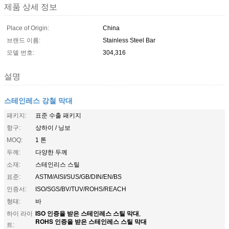
제품 상세 정보
Place of Origin:
China
브랜드 이름:
Stainless Steel Bar
모델 번호:
304,316
설명
스테인레스 강철 막대
패키지:
표준 수출 패키지
항구:
상하이 / 닝보
MOQ:
1 톤
두께:
다양한 두께
소재:
스테인리스 스틸
표준:
ASTM/AISI/SUS/GB/DIN/EN/BS
인증서:
ISO/SGS/BV/TUV/ROHS/REACH
형태:
바
ISO 인증을 받은 스테인레스 스틸 막대
하이 라이
,
ROHS 인증을 받은 스테인레스 스틸 막대
트: