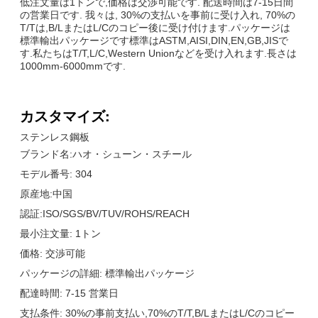
低注文量は1トンで,価格は交渉可能です. 配送時間は7-15日間
の営業日です. 我々は, 30%の支払いを事前に受け入れ, 70%の
T/Tは,B/LまたはL/Cのコピー後に受け付けます.パッケージは
標準輸出パッケージです標準はASTM,AISI,DIN,EN,GB,JISで
す.私たちはT/T,L/C,Western Unionなどを受け入れます.長さは
1000mm-6000mmです.
カスタマイズ:
ステンレス鋼板
ブランド名:ハオ・シューン・スチール
モデル番号: 304
原産地:中国
認証:ISO/SGS/BV/TUV/ROHS/REACH
最小注文量: 1トン
価格: 交渉可能
パッケージの詳細: 標準輸出パッケージ
配達時間: 7-15 営業日
支払条件: 30%の事前支払い,70%のT/T,B/LまたはL/Cのコピー