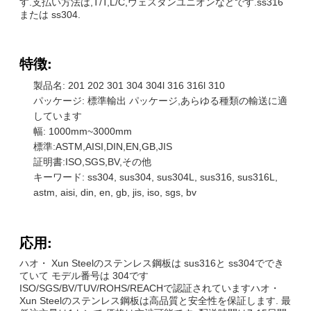
す.支払い方法は,T/T,L/C,ウェスタンユニオンなどです.ss316
または ss304.
特徴:
製品名: 201 202 301 304 304l 316 316l 310
パッケージ: 標準輸出 パッケージ,あらゆる種類の輸送に適
しています
幅: 1000mm~3000mm
標準:ASTM,AISI,DIN,EN,GB,JIS
証明書:ISO,SGS,BV,その他
キーワード: ss304, sus304, sus304L, sus316, sus316L,
astm, aisi, din, en, gb, jis, iso, sgs, bv
応用:
ハオ・ Xun Steelのステンレス鋼板は sus316と ss304ででき
ていて モデル番号は 304です
ISO/SGS/BV/TUV/ROHS/REACHで認証されていますハオ・
Xun Steelのステンレス鋼板は高品質と安全性を保証します. 最