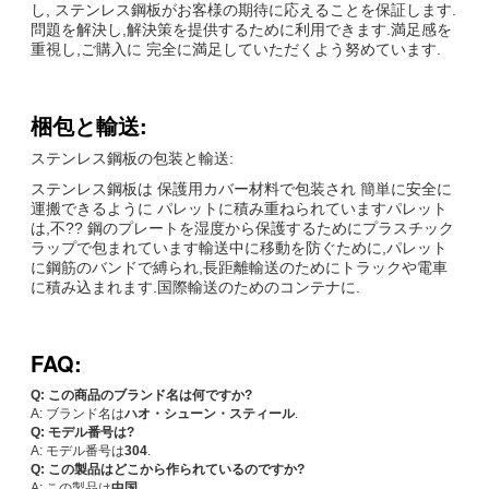
し, ステンレス鋼板がお客様の期待に応えることを保証します.
問題を解決し,解決策を提供するために利用できます.満足感を
重視し,ご購入に 完全に満足していただくよう努めています.
梱包と輸送:
ステンレス鋼板の包装と輸送:
ステンレス鋼板は 保護用カバー材料で包装され 簡単に安全に
運搬できるように パレットに積み重ねられていますパレット
は,不?? 鋼のプレートを湿度から保護するためにプラスチック
ラップで包まれています輸送中に移動を防ぐために,パレット
に鋼筋のバンドで縛られ,長距離輸送のためにトラックや電車
に積み込まれます.国際輸送のためのコンテナに.
FAQ:
Q: この商品のブランド名は何ですか?
A: ブランド名は
ハオ・シューン・スティール
.
Q: モデル番号は?
A: モデル番号は
304
.
Q: この製品はどこから作られているのですか?
A: この製品は
中国
.