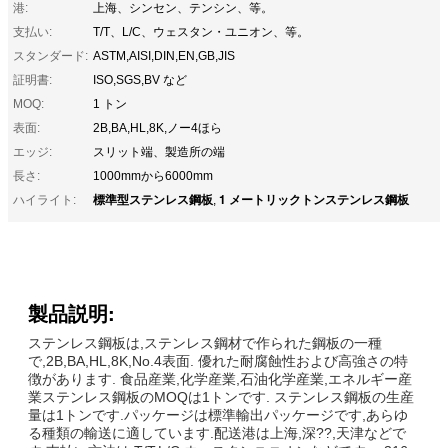
港:
上海、シンセン、テンシン、等。
支払い:
T/T、L/C、ウェスタン・ユニオン、等。
スタンダード:
ASTM,AISI,DIN,EN,GB,JIS
証明書:
ISO,SGS,BV など
MOQ:
1 トン
表面:
2B,BA,HL,8K,ノー4ほら
エッジ:
スリット端、製造所の端
長さ:
1000mmから6000mm
標準型ステンレス鋼板
1 メートリックトンステンレス鋼板
ハイライト:
,
製品説明:
ステンレス鋼板は,ステンレス鋼材で作られた鋼板の一種
で,2B,BA,HL,8K,No.4表面. 優れた耐腐蝕性および高強さの特
徴があります. 食品産業,化学産業,石油化学産業,エネルギー産
業ステンレス鋼板のMOQは1トンです. ステンレス鋼板の生産
量は1トンです.パッケージは標準輸出パッケージです,あらゆ
る種類の輸送に適しています.配送港は上海,深??,天津などで