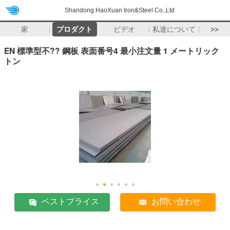
Shandong HaoXuan Iron&Steel Co.,Ltd
家
プロダクト
ビデオ
私達について
>>
EN 標準型不?? 鋼板 表面番号4 最小注文量 1 メートリック
トン
ベストプライス
お問い合わせ