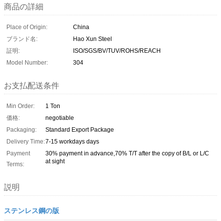
商品の詳細
Place of Origin:
China
ブランド名:
Hao Xun Steel
証明:
ISO/SGS/BV/TUV/ROHS/REACH
Model Number:
304
お支払配送条件
Min Order:
1 Ton
価格:
negotiable
Packaging:
Standard Export Package
Delivery Time:
7-15 workdays days
Payment
30% payment in advance,70% T/T after the copy of B/L or L/C
at sight
Terms:
説明
ステンレス鋼の版