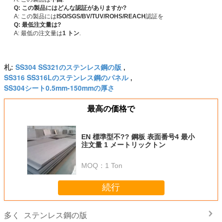
Q: この製品にはどんな認証がありますか?
A: この製品には
ISO/SGS/BV/TUV/ROHS/REACH
認証を
Q: 最低注文量は?
A: 最低の注文量は
1 トン
.
SS304 SS321のステンレス鋼の版
札:
,
SS316 SS316Lのステンレス鋼のパネル
,
SS304シート0.5mm-150mmの厚さ
最高の価格で
EN 標準型不?? 鋼板 表面番号4 最小
注文量 1 メートリックトン
MOQ：
1 Ton
続行
ステンレス鋼の版
多く