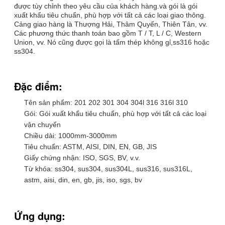
được tùy chỉnh theo yêu cầu của khách hàng.và gói là gói
xuất khẩu tiêu chuẩn, phù hợp với tất cả các loại giao thông.
Cảng giao hàng là Thượng Hải, Thâm Quyến, Thiên Tân, vv.
Các phương thức thanh toán bao gồm T / T, L / C, Western
Union, vv. Nó cũng được gọi là tấm thép không gỉ,ss316 hoặc
ss304.
Đặc điểm:
Tên sản phẩm: 201 202 301 304 304l 316 316l 310
Gói: Gói xuất khẩu tiêu chuẩn, phù hợp với tất cả các loại
vận chuyển
Chiều dài: 1000mm-3000mm
Tiêu chuẩn: ASTM, AISI, DIN, EN, GB, JIS
Giấy chứng nhận: ISO, SGS, BV, v.v.
Từ khóa: ss304, sus304, sus304L, sus316, sus316L,
astm, aisi, din, en, gb, jis, iso, sgs, bv
Ứng dụng: