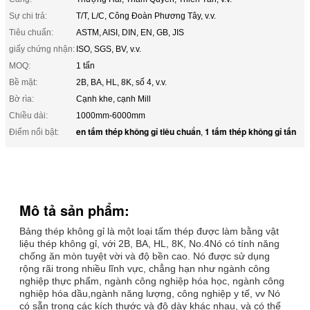
Sự chi trả:
T/T, L/C, Công Đoàn Phương Tây, v.v.
Tiêu chuẩn:
ASTM, AISI, DIN, EN, GB, JIS
giấy chứng nhận:
ISO, SGS, BV, v.v.
MOQ:
1 tấn
Bề mặt:
2B, BA, HL, 8K, số 4, v.v.
Bờ rìa:
Cạnh khe, cạnh Mill
Chiều dài:
1000mm-6000mm
en tấm thép không gỉ tiêu chuẩn
1 tấm thép không gỉ tấn
Điểm nổi bật:
,
Mô tả sản phẩm:
Bảng thép không gỉ là một loại tấm thép được làm bằng vật
liệu thép không gỉ, với 2B, BA, HL, 8K, No.4Nó có tính năng
chống ăn mòn tuyệt vời và độ bền cao. Nó được sử dụng
rộng rãi trong nhiều lĩnh vực, chẳng hạn như ngành công
nghiệp thực phẩm, ngành công nghiệp hóa học, ngành công
nghiệp hóa dầu,ngành năng lượng, công nghiệp y tế, vv Nó
có sẵn trong các kích thước và độ dày khác nhau, và có thể