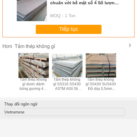
chuẩn với bề mặt số 4 Số lượng
đặt hàng tối thiểu 1 tấn
MOQ：
1 Ton
Tiếp tục
Tấm thép không gỉ
Hơn
 SS321
Tấm thép không
Tấm thép không
Tấm thép không
SS304 
p không
gỉ được đánh
gỉ SS316 SS430
gỉ SS430 SUS430
SS316 
y 0,5mm-
bóng gương 4x8
ASTM AISI Slit
Độ dày 0,5mm-
Tấm thép
B BA HL
SUS304 SUS321
Edge Mill Edge
150mm
gỉ 2b T
bề mặt
SUS316 SUS430
hoàn t
Thay đổi ngôn ngữ
Vietnamese