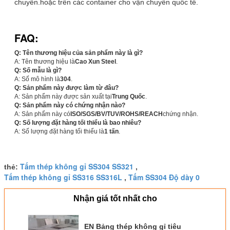
chuyển.hoặc trên các container cho vận chuyển quốc tế.
FAQ:
Q: Tên thương hiệu của sản phẩm này là gì?
A: Tên thương hiệu là
Cao Xun Steel
.
Q: Số mẫu là gì?
A: Số mô hình là
304
.
Q: Sản phẩm này được làm từ đâu?
A: Sản phẩm này được sản xuất tại
Trung Quốc
.
Q: Sản phẩm này có chứng nhận nào?
A: Sản phẩm này có
ISO/SGS/BV/TUV/ROHS/REACH
chứng nhận.
Q: Số lượng đặt hàng tối thiểu là bao nhiêu?
A: Số lượng đặt hàng tối thiểu là
1 tấn
.
Tấm thép không gỉ SS304 SS321
thẻ:
,
Tấm thép không gỉ SS316 SS316L
Tấm SS304 Độ dày 0
,
Nhận giá tốt nhất cho
EN Bảng thép không gỉ tiêu