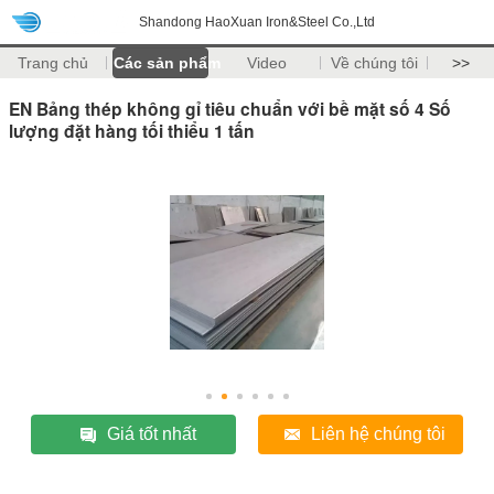
Shandong HaoXuan Iron&Steel Co.,Ltd
Trang chủ
Các sản phẩm
Video
Về chúng tôi
>>
EN Bảng thép không gỉ tiêu chuẩn với bề mặt số 4 Số
lượng đặt hàng tối thiểu 1 tấn
Giá tốt nhất
Liên hệ chúng tôi