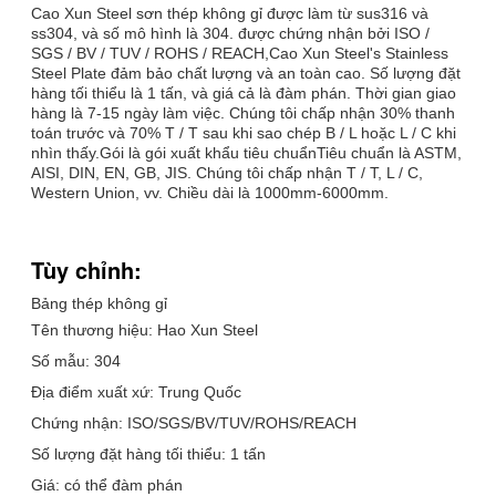
Cao Xun Steel sơn thép không gỉ được làm từ sus316 và
ss304, và số mô hình là 304. được chứng nhận bởi ISO /
SGS / BV / TUV / ROHS / REACH,Cao Xun Steel's Stainless
Steel Plate đảm bảo chất lượng và an toàn cao. Số lượng đặt
hàng tối thiểu là 1 tấn, và giá cả là đàm phán. Thời gian giao
hàng là 7-15 ngày làm việc. Chúng tôi chấp nhận 30% thanh
toán trước và 70% T / T sau khi sao chép B / L hoặc L / C khi
nhìn thấy.Gói là gói xuất khẩu tiêu chuẩnTiêu chuẩn là ASTM,
AISI, DIN, EN, GB, JIS. Chúng tôi chấp nhận T / T, L / C,
Western Union, vv. Chiều dài là 1000mm-6000mm.
Tùy chỉnh:
Bảng thép không gỉ
Tên thương hiệu: Hao Xun Steel
Số mẫu: 304
Địa điểm xuất xứ: Trung Quốc
Chứng nhận: ISO/SGS/BV/TUV/ROHS/REACH
Số lượng đặt hàng tối thiểu: 1 tấn
Giá: có thể đàm phán