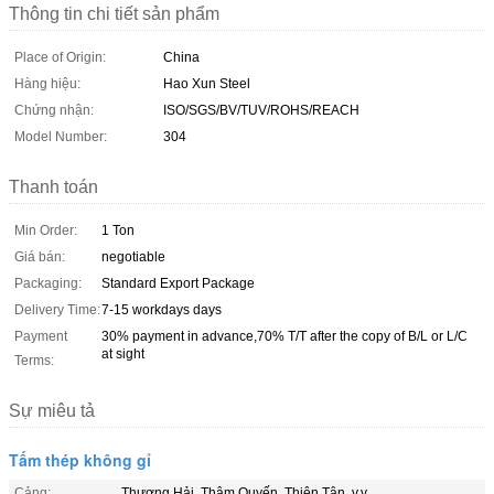
Thông tin chi tiết sản phẩm
Place of Origin:
China
Hàng hiệu:
Hao Xun Steel
Chứng nhận:
ISO/SGS/BV/TUV/ROHS/REACH
Model Number:
304
Thanh toán
Min Order:
1 Ton
Giá bán:
negotiable
Packaging:
Standard Export Package
Delivery Time:
7-15 workdays days
Payment
30% payment in advance,70% T/T after the copy of B/L or L/C
at sight
Terms:
Sự miêu tả
Tấm thép không gỉ
Cảng:
Thượng Hải, Thâm Quyến, Thiên Tân, v.v.