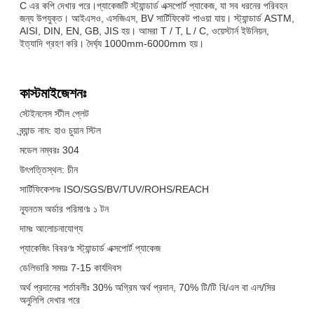
C এর কপি দেখার পরে।প্যাকেজটি স্ট্যান্ডার্ড এক্সপোর্ট প্যাকেজ, যা সব ধরনের পরিবহন
জন্য উপযুক্ত। আইএসও, এসজিএস, BV সার্টিফিকেট পাওয়া যায়। স্ট্যান্ডার্ড ASTM,
AISI, DIN, EN, GB, JIS হয়। আমরা T / T, L / C, ওয়েস্টার্ন ইউনিয়ন,
ইত্যাদি গ্রহণ করি। দৈর্ঘ্য 1000mm-6000mm হয়।
কাস্টমাইজেশনঃ
স্টেইনলেস স্টীল প্লেট
ব্র্যান্ড নাম: হাও চুয়ান স্টিল
মডেল নম্বরঃ 304
উৎপত্তিস্থল: চীন
সার্টিফিকেশনঃ ISO/SGS/BV/TUV/ROHS/REACH
ন্যূনতম অর্ডার পরিমাণঃ ১ টন
দামঃ আলোচনাযোগ্য
প্যাকেজিং বিবরণঃ স্ট্যান্ডার্ড এক্সপোর্ট প্যাকেজ
ডেলিভারি সময়ঃ 7-15 কার্যদিবস
অর্থ প্রদানের শর্তাবলীঃ 30% অগ্রিম অর্থ প্রদান, 70% টি/টি বি/এল বা এল/সির
অনুলিপি দেখার পরে