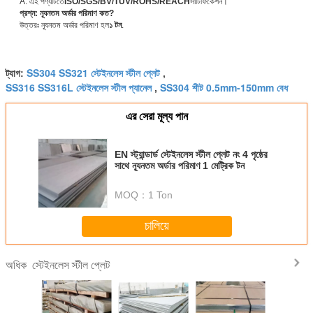
A: এই পণ্যটিতে
ISO/SGS/BV/TUV/ROHS/REACH
সার্টিফিকেশন।
প্রশ্ন: ন্যূনতম অর্ডার পরিমাণ কত?
উত্তরঃ ন্যূনতম অর্ডার পরিমাণ হল
১ টন
.
SS304 SS321 স্টেইনলেস স্টীল প্লেট
ট্যাগ:
,
SS316 SS316L স্টেইনলেস স্টীল প্যানেল
SS304 শীট 0.5mm-150mm বেধ
,
এর সেরা মূল্য পান
EN স্ট্যান্ডার্ড স্টেইনলেস স্টীল প্লেট নং 4 পৃষ্ঠের
সাথে ন্যূনতম অর্ডার পরিমাণ 1 মেট্রিক টন
MOQ：
1 Ton
চালিয়ে
স্টেইনলেস স্টীল প্লেট
অধিক