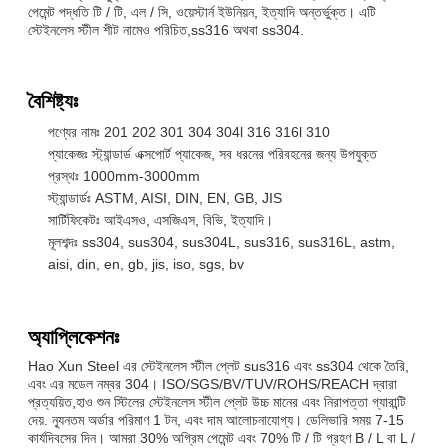
পেমেন্ট পদ্ধতি টি / টি, এল / সি, ওয়েস্টার্ন ইউনিয়ন, ইত্যাদি অন্তর্ভুক্ত। এটি
স্টেইনলেস স্টীল শীট নামেও পরিচিত,ss316 অথবা ss304.
বৈশিষ্ট্যঃ
পণ্যের নামঃ 201 202 301 304 304l 316 316l 310
প্যাকেজঃ স্ট্যান্ডার্ড এক্সপোর্ট প্যাকেজ, সব ধরনের পরিবহনের জন্য উপযুক্ত
প্রস্থঃ 1000mm-3000mm
স্ট্যান্ডার্ডঃ ASTM, AISI, DIN, EN, GB, JIS
সার্টিফিকেটঃ আইএসও, এসজিএস, বিভি, ইত্যাদি।
মূলশব্দঃ ss304, sus304, sus304L, sus316, sus316L, astm,
aisi, din, en, gb, jis, iso, sgs, bv
অ্যাপ্লিকেশনঃ
Hao Xun Steel এর স্টেইনলেস স্টীল প্লেট sus316 এবং ss304 থেকে তৈরি,
এবং এর মডেল নম্বর 304। ISO/SGS/BV/TUV/ROHS/REACH দ্বারা
প্রত্যয়িত,হাও শুন স্টিলের স্টেইনলেস স্টীল প্লেট উচ্চ মানের এবং নিরাপত্তা গ্যারান্টি
দেয়. ন্যূনতম অর্ডার পরিমাণ 1 টন, এবং দাম আলোচনাযোগ্য। ডেলিভারি সময় 7-15
কার্যদিবসের দিন। আমরা 30% অগ্রিম পেমেন্ট এবং 70% টি / টি গ্রহণ B / L বা L /