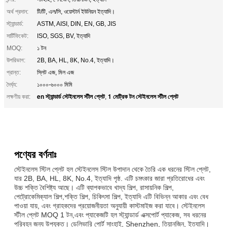
অর্থ প্রদান:
টি/টি, এল/সি, ওয়েস্টার্ন ইউনিয়ন ইত্যাদি।
স্ট্যান্ডার্ড:
ASTM, AISI, DIN, EN, GB, JIS
সার্টিফিকেট:
ISO, SGS, BV, ইত্যাদি
MOQ:
১ টন
উপরিভাগ:
2B, BA, HL, 8K, No.4, ইত্যাদি।
প্রান্ত:
স্লিট এজ, মিল এজ
দৈর্ঘ্য:
১০০০-৬০০০ মিমি
en স্ট্যান্ডার্ড স্টেইনলেস স্টীল প্লেট
1 মেট্রিক টন স্টেইনলেস স্টীল প্লেট
লক্ষণীয় করা:
,
পণ্যের বর্ণনাঃ
স্টেইনলেস স্টিল প্লেট হল স্টেইনলেস স্টিল উপাদান থেকে তৈরি এক ধরনের স্টিল প্লেট,
যার 2B, BA, HL, 8K, No.4, ইত্যাদি পৃষ্ঠ. এটি চমৎকার জারা প্রতিরোধের এবং
উচ্চ শক্তি বৈশিষ্ট্য আছে। এটি ব্যাপকভাবে খাদ্য শিল্প, রাসায়নিক শিল্প,
পেট্রোকেমিক্যাল শিল্প,শক্তি শিল্প, চিকিৎসা শিল্প, ইত্যাদি এটি বিভিন্ন আকার এবং বেধ
পাওয়া যায়, এবং গ্রাহকদের প্রয়োজনীয়তা অনুযায়ী কাস্টমাইজ করা যাবে। স্টেইনলেস
স্টীল প্লেট MOQ 1 টন,এবং প্যাকেজটি হল স্ট্যান্ডার্ড এক্সপোর্ট প্যাকেজ, সব ধরনের
পরিবহন জন্য উপযুক্ত। ডেলিভারি পোর্ট সাংহাই, Shenzhen, তিয়ানজিন, ইত্যাদি।