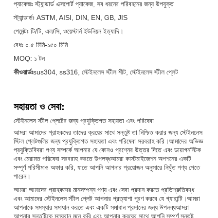
প্যাকেজঃ স্ট্যান্ডার্ড এক্সপোর্ট প্যাকেজ, সব ধরনের পরিবহনের জন্য উপযুক্ত
স্ট্যান্ডার্ডঃ ASTM, AISI, DIN, EN, GB, JIS
পেমেন্টঃ টি/টি, এল/সি, ওয়েস্টার্ন ইউনিয়ন ইত্যাদি।
বেধঃ ০.৫ মিমি-১৫০ মিমি
MOQ: ১ টন
কীওয়ার্ডঃ
sus304, ss316, স্টেইনলেস স্টীল শীট, স্টেইনলেস স্টীল প্লেট
সহায়তা ও সেবা:
স্টেইনলেস স্টীল প্লেটের জন্য প্রযুক্তিগত সহায়তা এবং পরিষেবা
আমরা আমাদের গ্রাহকদের তাদের ক্রয়ের সাথে সন্তুষ্ট তা নিশ্চিত করার জন্য স্টেইনলেস
স্টিল প্লেটগুলির জন্য প্রযুক্তিগত সহায়তা এবং পরিষেবা সরবরাহ করি।আমাদের অভিজ্ঞ
প্রযুক্তিবিদরা পণ্য সম্পর্কে আপনার যে কোনও প্রশ্নের উত্তর দিতে এবং ডায়াগনস্টিক
এবং মেরামত পরিষেবা সরবরাহ করতে উপলব্ধআমরা কাস্টমাইজেশন অপশনের একটি
সম্পূর্ণ পরিসীমাও অফার করি, যাতে আপনি আপনার প্রয়োজন অনুসারে নিখুঁত পণ্য পেতে
পারেন।
আমরা আমাদের গ্রাহকদের মানসম্পন্ন পণ্য এবং সেবা প্রদান করতে প্রতিশ্রুতিবদ্ধ
এবং আমাদের স্টেইনলেস স্টীল প্লেট আপনার প্রত্যাশা পূরণ করবে যে গ্যারান্টি।আমরা
আপনাকে সমস্যার সমাধান করতে এবং একটি সমাধান প্রদানের জন্য উপলব্ধআমরা
আপনার সন্তুষ্টিকে মূল্যবান মনে করি এবং আপনার ক্রয়ের সাথে আপনি সম্পূর্ণ সন্তুষ্ট