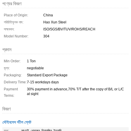
পণ্যের বিবরণ
Place of Origin:
China
পরিচিতিমুলক নাম:
Hao Xun Steel
সাক্ষ্যদান:
ISO/SGS/BV/TUV/ROHS/REACH
Model Number:
304
প্রদান
Min Order:
1 Ton
মূল্য:
negotiable
Packaging:
Standard Export Package
Delivery Time:
7-15 workdays days
Payment
30% payment in advance,70% T/T after the copy of B/L or L/C
at sight
Terms:
বিবরণ
স্টেইনলেস স্টীল প্লেট
বন্দর:
সাংহাই, শেনজেন, তিয়ানজিন, ইত্যাদি