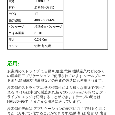
硬さ
HRB80-95
材料
炭素鋼 (Q235)
MOQ
1T
張力強度
400〜600MPa
パッケージ
標準輸出パッケージ
コイル重量
3-10T
厚さ
0.2-3.0mm
エッジ
切断 丸 切断
応用:
炭素鋼のストライプは,自動車,建設,電気,機械産業などの多く
の産業用アプリケーションで使用されています.シールブレー
ドまた,冷蔵庫や洗濯機などの家電の製造にも使用されます.
炭素鋼のストライプは,その特異性により様々な用途で使用さ
れる.それらは中国で製造され,幅が20-600mmから異なる.スト
ライプのエッジは切断することができますテープの硬さは
HRB80~95で,さまざまな用途に適しています.
炭素鋼の表面は,アプリケーションの要求に応じて明るく,黒く,
またはガルバン化することができます.振動 帯 は 腐食 や 腐食