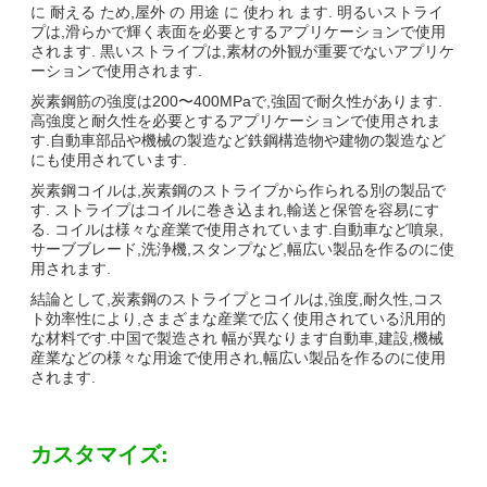
に 耐える ため,屋外 の 用途 に 使わ れ ます. 明るいストライ
プは,滑らかで輝く表面を必要とするアプリケーションで使用
されます. 黒いストライプは,素材の外観が重要でないアプリケ
ーションで使用されます.
炭素鋼筋の強度は200〜400MPaで,強固で耐久性があります.
高強度と耐久性を必要とするアプリケーションで使用されま
す.自動車部品や機械の製造など鉄鋼構造物や建物の製造など
にも使用されています.
炭素鋼コイルは,炭素鋼のストライプから作られる別の製品で
す. ストライプはコイルに巻き込まれ,輸送と保管を容易にす
る. コイルは様々な産業で使用されています.自動車など噴泉,
サーブブレード,洗浄機,スタンプなど,幅広い製品を作るのに使
用されます.
結論として,炭素鋼のストライプとコイルは,強度,耐久性,コス
ト効率性により,さまざまな産業で広く使用されている汎用的
な材料です.中国で製造され 幅が異なります自動車,建設,機械
産業などの様々な用途で使用され,幅広い製品を作るのに使用
されます.
カスタマイズ: