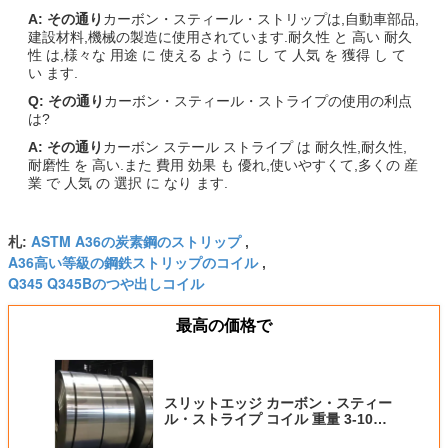
A: その通り
カーボン・スティール・ストリップは,自動車部品,
建設材料,機械の製造に使用されています.耐久性 と 高い 耐久
性 は,様々な 用途 に 使える よう に し て 人気 を 獲得 し て
い ます.
Q: その通り
カーボン・スティール・ストライプの使用の利点
は?
A: その通り
カーボン ステール ストライプ は 耐久性,耐久性,
耐磨性 を 高い.また 費用 効果 も 優れ,使いやすくて,多くの 産
業 で 人気 の 選択 に なり ます.
ASTM A36の炭素鋼のストリップ
札:
,
A36高い等級の鋼鉄ストリップのコイル
,
Q345 Q345Bのつや出しコイル
最高の価格で
スリットエッジ カーボン・スティー
ル・ストライプ コイル 重量 3-10T
強度 明るい表面