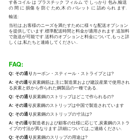
す各コイル は プラスチック フィルム で しっかり 包み,輸送
の 間 に 損傷 を 防ぐ ため,木 の パレット に 詰め られ ます.
輸送:
当社は,お客様のニーズを満たすために様々な配送オプション
を提供しています.標準配送時間と料金が適用されます.追加料
で急送が可能です.送料のオプションと料金について,もっと詳
しくは,私たちと連絡してください..
FAQ:
Q: その通り
カーボン・スティール・ストライプとは?
A: その通り
炭素鋼筋は,主に製造業および建設産業で使用され
る炭素と鉄から作られた鋼製品の一種である.
Q: その通り
炭素鋼のストリップはどこで作られるの?
A: その通り
炭素鋼のストリップは中国で製造されています
Q: その通り
炭素鋼のストリップの寸法は?
A: その通り
製造者および顧客の仕様に応じて,炭素鋼のストラ
イプの寸法が異なります.詳細については,ご連絡ください.
Q: その通り
炭素鋼のスリップの用途は?