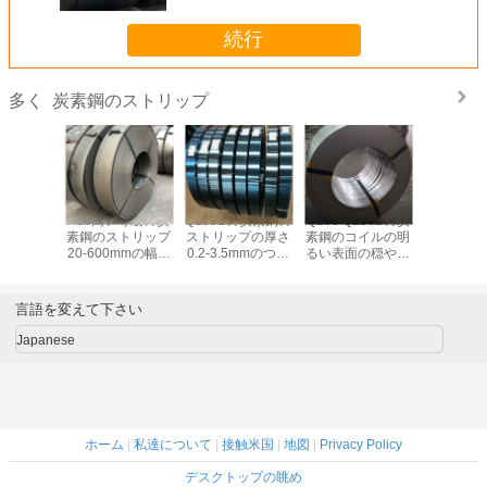
続行
炭素鋼のストリップ
多く
345Bの炭
A36高い等級の炭
Q195Bの炭素鋼の
Q235 Q235Bの炭
ASTM A
トリップ
素鋼のストリップ
ストリップの厚さ
素鋼のコイルの明
鋼のスト
mm Q195
20-600mmの幅の
0.2-3.5mmのつや
るい表面の穏やか
つや出し
235Bは鋼
鋼鉄ストリップの
出しの炭素鋼のコ
な鋼鉄つや出しコ
のコ
を冷間圧
コイル
イル
イル
した
言語を変えて下さい
Japanese
ホーム
|
私達について
|
接触米国
|
地図
|
Privacy Policy
デスクトップの眺め