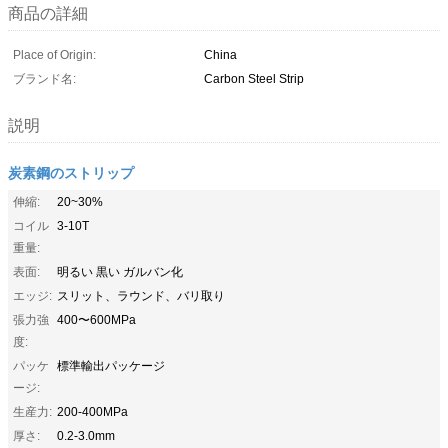
商品の詳細
Place of Origin:
China
ブランド名:
Carbon Steel Strip
説明
炭素鋼のストリップ
伸縮:
20~30%
コイル
3-10T
重量:
表面:
明るい 黒い ガルバン化
エッジ:
スリット、ラウンド、バリ取り
張力強
400〜600MPa
度:
パッケ
標準輸出パッケージ
ージ:
生産力:
200-400MPa
厚さ:
0.2-3.0mm