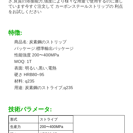
さ,良質の溶接能力,強度により様々な用途で使用するのに適し
ています今すぐ注文して カーボンステールストリップの 利点
をお試しください
特徴:
商品名: 炭素鋼のストリップ
パッケージ:標準輸出パッケージ
性能強度 200〜400MPa
MOQ: 1T
表面: 明るい,黒い,電熱
硬さ HRB80~95
材料: q235
用途: 炭素鋼のストライプ,q235
技術パラメータ:
形式
ストライプ
生産力
200〜400MPa