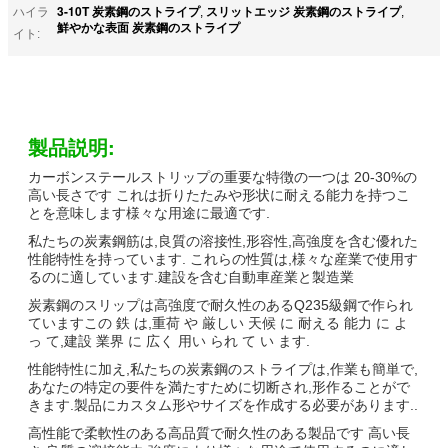
3-10T 炭素鋼のストライプ
スリットエッジ 炭素鋼のストライプ
ハイラ
,
,
鮮やかな表面 炭素鋼のストライプ
イト:
製品説明:
カーボンステールストリップの重要な特徴の一つは 20-30%の
高い長さです これは折りたたみや形状に耐える能力を持つこ
とを意味します様々な用途に最適です.
私たちの炭素鋼筋は,良質の溶接性,形容性,高強度を含む優れた
性能特性を持っています. これらの性質は,様々な産業で使用す
るのに適しています.建設を含む自動車産業と製造業
炭素鋼のスリップは高強度で耐久性のあるQ235級鋼で作られ
ていますこの 鉄 は,重荷 や 厳しい 天候 に 耐える 能力 に よ
っ て,建設 業界 に 広く 用い られ て い ます.
性能特性に加え,私たちの炭素鋼のストライプは,作業も簡単で,
あなたの特定の要件を満たすために切断され,形作ることがで
きます.製品にカスタム形やサイズを作成する必要があります..
高性能で柔軟性のある高品質で耐久性のある製品です 高い長