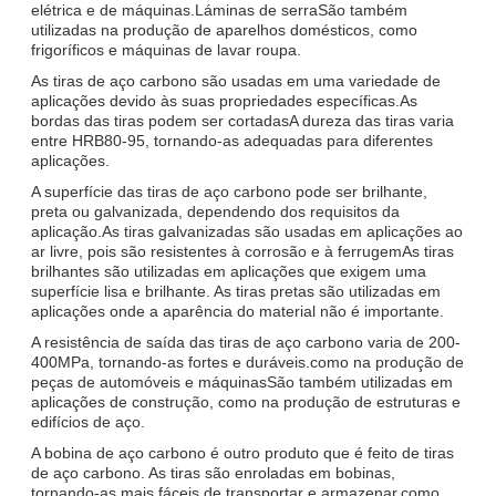
elétrica e de máquinas.Láminas de serraSão também
utilizadas na produção de aparelhos domésticos, como
frigoríficos e máquinas de lavar roupa.
As tiras de aço carbono são usadas em uma variedade de
aplicações devido às suas propriedades específicas.As
bordas das tiras podem ser cortadasA dureza das tiras varia
entre HRB80-95, tornando-as adequadas para diferentes
aplicações.
A superfície das tiras de aço carbono pode ser brilhante,
preta ou galvanizada, dependendo dos requisitos da
aplicação.As tiras galvanizadas são usadas em aplicações ao
ar livre, pois são resistentes à corrosão e à ferrugemAs tiras
brilhantes são utilizadas em aplicações que exigem uma
superfície lisa e brilhante. As tiras pretas são utilizadas em
aplicações onde a aparência do material não é importante.
A resistência de saída das tiras de aço carbono varia de 200-
400MPa, tornando-as fortes e duráveis.como na produção de
peças de automóveis e máquinasSão também utilizadas em
aplicações de construção, como na produção de estruturas e
edifícios de aço.
A bobina de aço carbono é outro produto que é feito de tiras
de aço carbono. As tiras são enroladas em bobinas,
tornando-as mais fáceis de transportar e armazenar.como