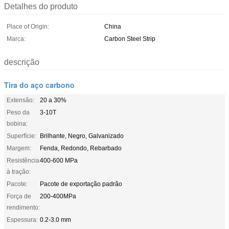
Detalhes do produto
Place of Origin:
China
Marca:
Carbon Steel Strip
descrição
Tira do aço carbono
Extensão:
20 a 30%
Peso da
3-10T
bobina:
Superfície:
Brilhante, Negro, Galvanizado
Margem:
Fenda, Redondo, Rebarbado
Resistência
400-600 MPa
à tração:
Pacote:
Pacote de exportação padrão
Força de
200-400MPa
rendimento:
Espessura:
0.2-3.0 mm