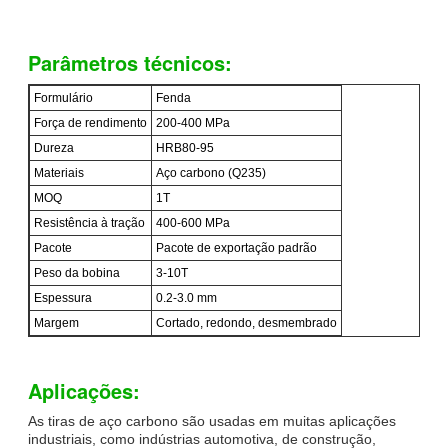
Parâmetros técnicos:
Formulário
Fenda
Força de rendimento
200-400 MPa
Dureza
HRB80-95
Materiais
Aço carbono (Q235)
MOQ
1T
Resistência à tração
400-600 MPa
Pacote
Pacote de exportação padrão
Peso da bobina
3-10T
Espessura
0.2-3.0 mm
Margem
Cortado, redondo, desmembrado
Aplicações:
As tiras de aço carbono são usadas em muitas aplicações
industriais, como indústrias automotiva, de construção,