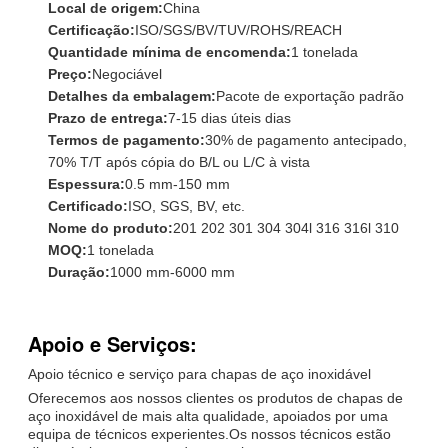
Local de origem:
China
Certificação:
ISO/SGS/BV/TUV/ROHS/REACH
Quantidade mínima de encomenda:
1 tonelada
Preço:
Negociável
Detalhes da embalagem:
Pacote de exportação padrão
Prazo de entrega:
7-15 dias úteis dias
Termos de pagamento:
30% de pagamento antecipado,
70% T/T após cópia do B/L ou L/C à vista
Espessura:
0.5 mm-150 mm
Certificado:
ISO, SGS, BV, etc.
Nome do produto:
201 202 301 304 304l 316 316l 310
MOQ:
1 tonelada
Duração:
1000 mm-6000 mm
Apoio e Serviços:
Apoio técnico e serviço para chapas de aço inoxidável
Oferecemos aos nossos clientes os produtos de chapas de
aço inoxidável de mais alta qualidade, apoiados por uma
equipa de técnicos experientes.Os nossos técnicos estão