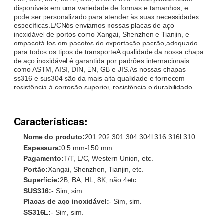
disponíveis em uma variedade de formas e tamanhos, e
pode ser personalizado para atender às suas necessidades
específicas.L/CNós enviamos nossas placas de aço
inoxidável de portos como Xangai, Shenzhen e Tianjin, e
empacotá-los em pacotes de exportação padrão,adequado
para todos os tipos de transporteA qualidade da nossa chapa
de aço inoxidável é garantida por padrões internacionais
como ASTM, AISI, DIN, EN, GB e JIS.As nossas chapas
ss316 e sus304 são da mais alta qualidade e fornecem
resistência à corrosão superior, resistência e durabilidade.
Características:
Nome do produto:
201 202 301 304 304l 316 316l 310
Espessura:
0.5 mm-150 mm
Pagamento:
T/T, L/C, Western Union, etc.
Portão:
Xangai, Shenzhen, Tianjin, etc.
Superfície:
2B, BA, HL, 8K, não.4etc.
SUS316:
- Sim, sim.
Placas de aço inoxidável:
- Sim, sim.
SS316L:
- Sim, sim.