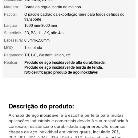
Margem:
Borda da régua, borda do moinho
Pacote:
O pacote padrão da exportação, sere para todos os tipos do
transporte
Largura:
1000 mm-3000 mm
Superfície:
2B, BA, HL, 8K, não.4etc.
Espessura:
0.5mm-150mm
MOQ:
1 tonelada
Pagamento:
T/T, L/C, Western Union, etc.
Produto de aço inoxidável de alta durabilidade
Realçar:
,
Produto de aço inoxidável de borda de fenda
,
ISO certificação produto de aço inoxidável
Descrição do produto:
A chapa de aço inoxidável é a escolha perfeita para muitas
aplicações industriais e comerciais devido à sua resistência à
corrosão, resistência e durabilidade superiores.Oferecemos
chapas de aço inoxidável em vários graus, incluindo 201,
202, 301, 304, 304L, 316, 316L e 310. Estas placas estão