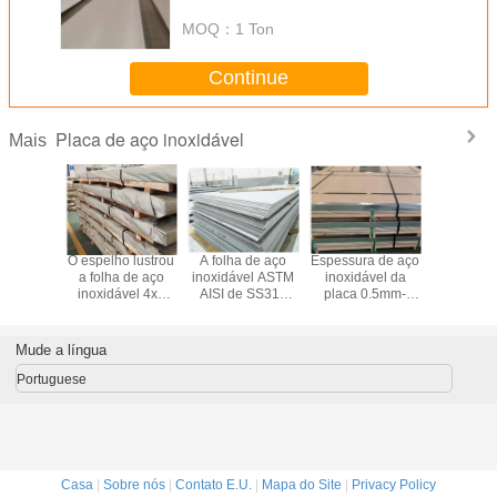
durabilidade
MOQ：
1 Ton
Continue
Placa de aço inoxidável
Mais
e aço
O espelho lustrou
A folha de aço
Espessura de aço
O revestim
ável de
a folha de aço
inoxidável ASTM
inoxidável da
aço inoxid
ento de
inoxidável 4x8
AISI de SS316
placa 0.5mm-
da placa
cie dos
SUS304 SUS321
SS430 cortou a
150mm de SS430
SS304 
UNDOS
SUS316 SUS430
borda do moinho
SUS430
SS316 
ssura 2B
de borda
cob
Mude a língua
a 0.5mm-
e SS304
Portuguese
321
Casa
|
Sobre nós
|
Contato E.U.
|
Mapa do Site
|
Privacy Policy