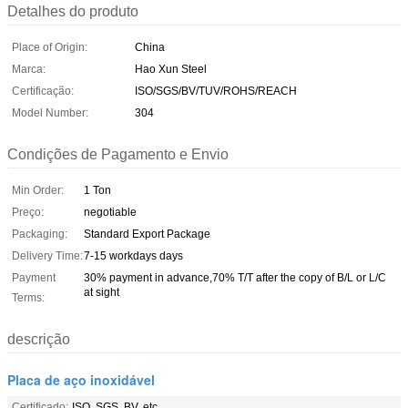
Detalhes do produto
Place of Origin:
China
Marca:
Hao Xun Steel
Certificação:
ISO/SGS/BV/TUV/ROHS/REACH
Model Number:
304
Condições de Pagamento e Envio
Min Order:
1 Ton
Preço:
negotiable
Packaging:
Standard Export Package
Delivery Time:
7-15 workdays days
Payment
30% payment in advance,70% T/T after the copy of B/L or L/C
at sight
Terms:
descrição
Placa de aço inoxidável
Certificado:
ISO, SGS, BV, etc.