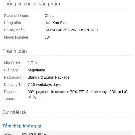
Thông tin chi tiết sản phẩm
Place of Origin:
China
Hàng hiệu:
Hao Xun Steel
Chứng nhận:
ISO/SGS/BV/TUV/ROHS/REACH
Model Number:
304
Thanh toán
Min Order:
1 Ton
Giá bán:
negotiable
Packaging:
Standard Export Package
Delivery Time:
7-15 workdays days
Payment
30% payment in advance,70% T/T after the copy of B/L or L/C
at sight
Terms:
Sự miêu tả
Tấm thép không gỉ
giấy
ISO, SGS, BV, v.v.