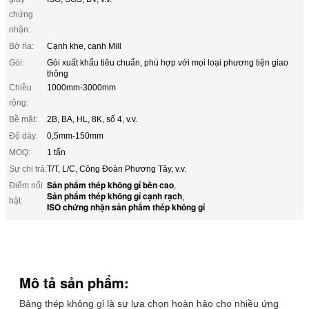
chứng
nhận:
Bờ rìa:
Cạnh khe, cạnh Mill
Gói:
Gói xuất khẩu tiêu chuẩn, phù hợp với mọi loại phương tiện giao
thông
Chiều
1000mm-3000mm
rộng:
Bề mặt:
2B, BA, HL, 8K, số 4, v.v.
Độ dày:
0,5mm-150mm
MOQ:
1 tấn
Sự chi trả:
T/T, L/C, Công Đoàn Phương Tây, v.v.
Sản phẩm thép không gỉ bền cao
Điểm nổi
,
Sản phẩm thép không gỉ cạnh rạch
,
bật:
ISO chứng nhận sản phẩm thép không gỉ
Mô tả sản phẩm:
Bảng thép không gỉ là sự lựa chọn hoàn hảo cho nhiều ứng