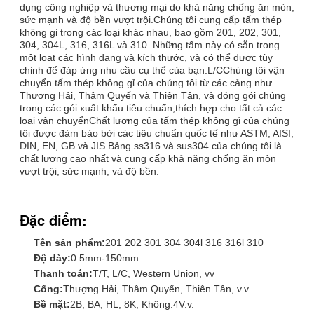
dụng công nghiệp và thương mại do khả năng chống ăn mòn,
sức mạnh và độ bền vượt trội.Chúng tôi cung cấp tấm thép
không gỉ trong các loại khác nhau, bao gồm 201, 202, 301,
304, 304L, 316, 316L và 310. Những tấm này có sẵn trong
một loạt các hình dạng và kích thước, và có thể được tùy
chỉnh để đáp ứng nhu cầu cụ thể của bạn.L/CChúng tôi vận
chuyển tấm thép không gỉ của chúng tôi từ các cảng như
Thượng Hải, Thâm Quyến và Thiên Tân, và đóng gói chúng
trong các gói xuất khẩu tiêu chuẩn,thích hợp cho tất cả các
loại vận chuyểnChất lượng của tấm thép không gỉ của chúng
tôi được đảm bảo bởi các tiêu chuẩn quốc tế như ASTM, AISI,
DIN, EN, GB và JIS.Bảng ss316 và sus304 của chúng tôi là
chất lượng cao nhất và cung cấp khả năng chống ăn mòn
vượt trội, sức mạnh, và độ bền.
Đặc điểm:
Tên sản phẩm:
201 202 301 304 304l 316 316l 310
Độ dày:
0.5mm-150mm
Thanh toán:
T/T, L/C, Western Union, vv
Cổng:
Thượng Hải, Thâm Quyến, Thiên Tân, v.v.
Bề mặt:
2B, BA, HL, 8K, Không.4V.v.