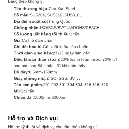
Bảng thép không gỉ
Tên thương hiệu:
Cao Xun Steel
Số mẫu:
SUS304, SUS316, SUS316L
Địa điểm xuất xứ:
Trung Quốc
Chứng nhận:
ISO/SGS/BV/TUV/ROHS/REACH
Số lượng đặt hàng tối thiểu:
1 tấn
Giá:
Có thể đàm phán
Chi tiết bao bì:
Gói xuất khẩu tiêu chuẩn
Thời gian giao hàng:
7-15 ngày làm việc
Điều khoản thanh toán:
30% thanh toán trước, 70% T/T
sau bản sao B/L hoặc L/C khi nhìn thấy
Độ dày:
0.5mm-150mm
Giấy chứng nhận:
ISO, SGS, BV, vv.
Tên sản phẩm:
201 202 301 304 304l 316 316l 310
MOQ:
1 tấn
Chiều dài:
1000mm-6000mm
Hỗ trợ và Dịch vụ:
Hỗ trợ kỹ thuật và dịch vụ cho tấm thép không gỉ