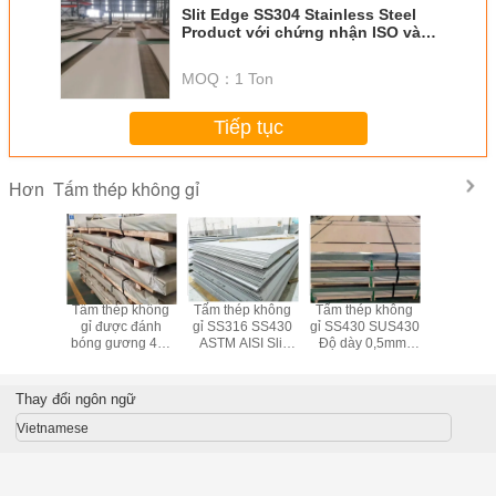
Slit Edge SS304 Stainless Steel
Product với chứng nhận ISO và
độ bền cao
MOQ：
1 Ton
Tiếp tục
Tấm thép không gỉ
Hơn
 SS321
Tấm thép không
Tấm thép không
Tấm thép không
SS304 
p không
gỉ được đánh
gỉ SS316 SS430
gỉ SS430 SUS430
SS316 
y 0,5mm-
bóng gương 4x8
ASTM AISI Slit
Độ dày 0,5mm-
Tấm thép
B BA HL
SUS304 SUS321
Edge Mill Edge
150mm
gỉ 2b T
bề mặt
SUS316 SUS430
hoàn t
Thay đổi ngôn ngữ
Vietnamese