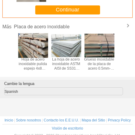
Continuar
Placa de acero inoxidable
Más
4 SS321
Hoja de acero
La hoja de acero
Grueso inoxidable
El final in
laca de
inoxidable pulida
inoxidable ASTM
de la placa de
SS de la p
0.5mm-
espejo 4x8
AISI de SS316
acero 0.5mm-
acero 2
m del
SUS304 SUS321
SS430 rajó el
150m m de
SS304 
 2B del
SUS316 SUS430
borde del molino
SS430 SUS430
SS316 
miento
de borde
cub
Cambie la lengua
al de los
S HL
Spanish
dables
Inicio
|
Sobre nosotros
|
Contacto los E.E.U.U.
|
Mapa del Sitio
|
Privacy Policy
Visión de escritorio