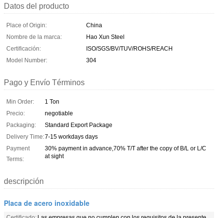
Datos del producto
Place of Origin:
China
Nombre de la marca:
Hao Xun Steel
Certificación:
ISO/SGS/BV/TUV/ROHS/REACH
Model Number:
304
Pago y Envío Términos
Min Order:
1 Ton
Precio:
negotiable
Packaging:
Standard Export Package
Delivery Time:
7-15 workdays days
Payment
30% payment in advance,70% T/T after the copy of B/L or L/C
at sight
Terms:
descripción
Placa de acero inoxidable
Certificado:
Las empresas que no cumplen con los requisitos de la presente