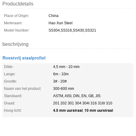
Productdetails
Place of Origin:
China
Merknaam:
Hao Xun Steel
Model Number:
SS304,SS316,SS430,SS321
beschrijving
Roestvrij staalprofiel
Dikte:
4,5 mm - 10 mm
Lange:
6m - 10m
Grootte:
3# - 20#
Naam van het product:
300-600 mm
Standaard:
ASTM, AISI, DIN, EN, GB, JIS
Graad:
201 202 301 304 304l 316 316l 310
4.5 mm uurstraal
10 mm uurstraal
Hoog licht:
,