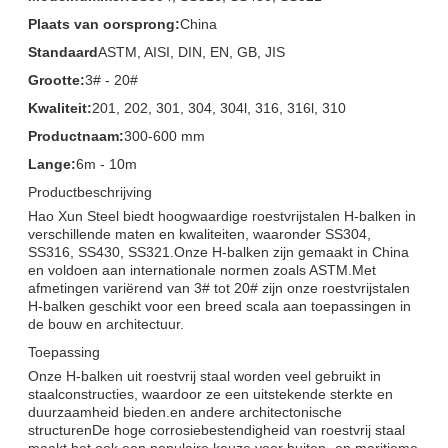
Plaats van oorsprong:
China
Standaard
ASTM, AISI, DIN, EN, GB, JIS
Grootte:
3# - 20#
Kwaliteit:
201, 202, 301, 304, 304l, 316, 316l, 310
Productnaam:
300-600 mm
Lange:
6m - 10m
Productbeschrijving
Hao Xun Steel biedt hoogwaardige roestvrijstalen H-balken in
verschillende maten en kwaliteiten, waaronder SS304,
SS316, SS430, SS321.Onze H-balken zijn gemaakt in China
en voldoen aan internationale normen zoals ASTM.Met
afmetingen variërend van 3# tot 20# zijn onze roestvrijstalen
H-balken geschikt voor een breed scala aan toepassingen in
de bouw en architectuur.
Toepassing
Onze H-balken uit roestvrij staal worden veel gebruikt in
staalconstructies, waardoor ze een uitstekende sterkte en
duurzaamheid bieden.en andere architectonische
structurenDe hoge corrosiebestendigheid van roestvrij staal
maakt het ook een populaire keuze voor buiten- en maritieme