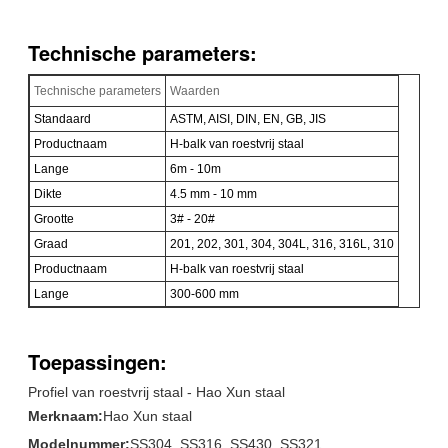
Technische parameters:
Technische parameters
Waarden
Standaard
ASTM, AISI, DIN, EN, GB, JIS
Productnaam
H-balk van roestvrij staal
Lange
6m - 10m
Dikte
4.5 mm - 10 mm
Grootte
3# - 20#
Graad
201, 202, 301, 304, 304L, 316, 316L, 310
Productnaam
H-balk van roestvrij staal
Lange
300-600 mm
Toepassingen:
Profiel van roestvrij staal - Hao Xun staal
Merknaam:
Hao Xun staal
Modelnummer:
SS304, SS316, SS430, SS321