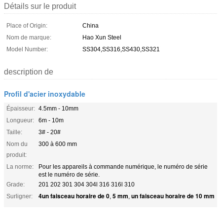
Détails sur le produit
Place of Origin:
China
Nom de marque:
Hao Xun Steel
Model Number:
SS304,SS316,SS430,SS321
description de
Profil d'acier inoxydable
Épaisseur:
4.5mm - 10mm
Longueur:
6m - 10m
Taille:
3# - 20#
Nom du
300 à 600 mm
produit:
La norme:
Pour les appareils à commande numérique, le numéro de série
est le numéro de série.
Grade:
201 202 301 304 304l 316 316l 310
4un faisceau horaire de 0
5 mm
un faisceau horaire de 10 mm
Surligner:
,
,