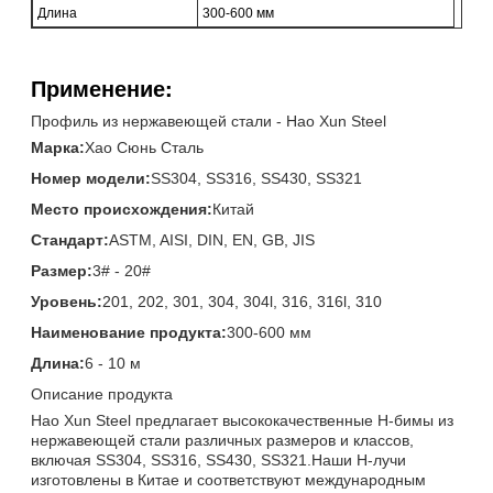
Длина
300-600 мм
Применение:
Профиль из нержавеющей стали - Hao Xun Steel
Марка:
Хао Сюнь Сталь
Номер модели:
SS304, SS316, SS430, SS321
Место происхождения:
Китай
Стандарт:
ASTM, AISI, DIN, EN, GB, JIS
Размер:
3# - 20#
Уровень:
201, 202, 301, 304, 304l, 316, 316l, 310
Наименование продукта:
300-600 мм
Длина:
6 - 10 м
Описание продукта
Hao Xun Steel предлагает высококачественные H-бимы из
нержавеющей стали различных размеров и классов,
включая SS304, SS316, SS430, SS321.Наши H-лучи
изготовлены в Китае и соответствуют международным