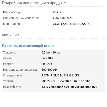
Подробная информация о продукте
Place of Origin:
China
Фирменное наименование:
Hao Xun Steel
Model Number:
SS304,SS316,SS430,SS321
описание
Профиль нержавеющей стали
Толщина:
4,5 мм - 10 мм
Длина:
6м - 10м
Размер:
3# - 20#
Наименование продукта:
300-600 мм
Стандартный:
ASTM, AISI, DIN, EN, GB, JIS
Уровень:
201 202 301 304 304л 316 316л 310
4.5 мм часовой луч
10 мм часовой луч
Высокий свет:
,