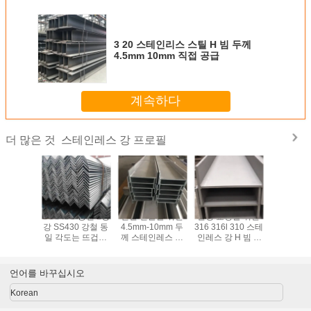
3 20 스테인리스 스틸 H 빔 두께
4.5mm 10mm 직접 공급
계속하다
스테인레스 강 프로필
더 많은 것
10S 321
SGS ISO 등변 L형
건설 건물을 위한
빌딩 교량을 위한
SS200 
않는 강철
강 SS430 강철 동
4.5mm-10mm 두
316 316l 310 스테
SS400 
 산업적
일 각도는 뜨겁게
께 스테인레스 강
인레스 강 H 빔 H
테인레스 
일 각도
회전했습니다
프로필 H 빔 길이
채널
로필 동일
30 440
6m-10m
근
언어를 바꾸십시오
Korean