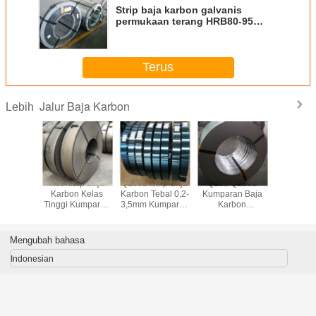
Strip baja karbon galvanis
permukaan terang HRB80-95
Kekerasan untuk konstruksi dan
manufaktur
Terus
Jalur Baja Karbon
Lebih
5B Strip
A36 Strip Baja
Q195B Strip Baja
Q235 Q235B
ASTM A36
bon 0,12-
Karbon Kelas
Karbon Tebal 0,2-
Kumparan Baja
Baja K
95 Q235
Tinggi Kumparan
3,5mm Kumparan
Karbon
Kumpara
umparan
Strip Baja Lebar
Baja Karbon
Permukaan Cerah
Karbon 
ai Dingin
20-600mm
Canai Panas
Kumparan Canai
Pan
Panas Baja
Mengubah bahasa
Ringan
Indonesian