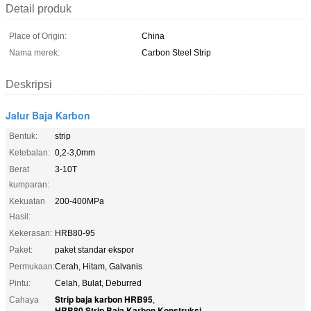
Detail produk
Place of Origin:
China
Nama merek:
Carbon Steel Strip
Deskripsi
Jalur Baja Karbon
Bentuk:
strip
Ketebalan:
0,2-3,0mm
Berat
3-10T
kumparan:
Kekuatan
200-400MPa
Hasil:
Kekerasan:
HRB80-95
Paket:
paket standar ekspor
Permukaan:
Cerah, Hitam, Galvanis
Pintu:
Celah, Bulat, Deburred
Strip baja karbon HRB95
Cahaya
,
HRB80 Strip Baja Karbon Konstruksi
,