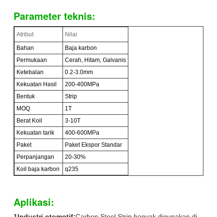
Parameter teknis:
Atribut
Nilai
Bahan
Baja karbon
Permukaan
Cerah, Hitam, Galvanis
Ketebalan
0.2-3.0mm
Kekuatan Hasil
200-400MPa
Bentuk
Strip
MOQ
1T
Berat Koil
3-10T
Kekuatan tarik
400-600MPa
Paket
Paket Ekspor Standar
Perpanjangan
20-30%
Koil baja karbon
q235
Aplikasi:
1Industri otomotif:
Carbon Steel Strip banyak digunakan di