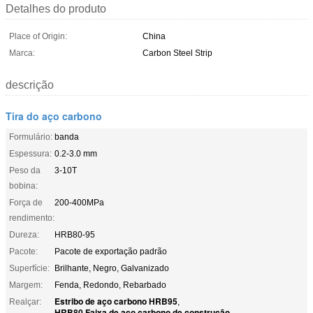
Detalhes do produto
Place of Origin:
China
Marca:
Carbon Steel Strip
descrição
Tira do aço carbono
Formulário:
banda
Espessura:
0.2-3.0 mm
Peso da
3-10T
bobina:
Força de
200-400MPa
rendimento:
Dureza:
HRB80-95
Pacote:
Pacote de exportação padrão
Superfície:
Brilhante, Negro, Galvanizado
Margem:
Fenda, Redondo, Rebarbado
Estribo de aço carbono HRB95
Realçar:
,
HRB80 Faixa de aço carbono de construção
,