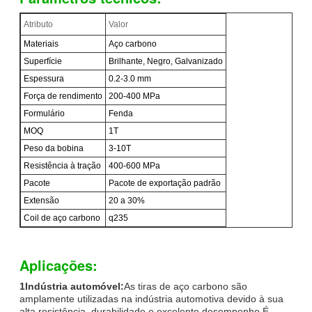
Atributo
Valor
Materiais
Aço carbono
Superfície
Brilhante, Negro, Galvanizado
Espessura
0.2-3.0 mm
Força de rendimento
200-400 MPa
Formulário
Fenda
MOQ
1T
Peso da bobina
3-10T
Resistência à tração
400-600 MPa
Pacote
Pacote de exportação padrão
Extensão
20 a 30%
Coil de aço carbono
q235
Aplicações:
1Indústria automóvel:
As tiras de aço carbono são
amplamente utilizadas na indústria automotiva devido à sua
alta resistência, durabilidade e excelente desempenho.É