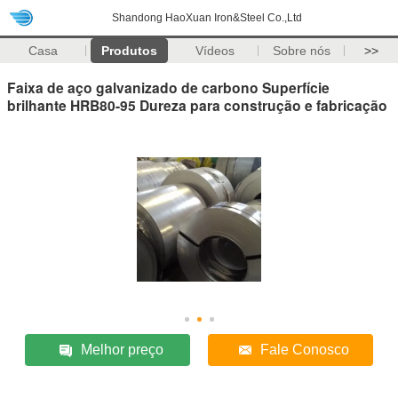
Shandong HaoXuan Iron&Steel Co.,Ltd
Casa
Produtos
Vídeos
Sobre nós
>>
Faixa de aço galvanizado de carbono Superfície
brilhante HRB80-95 Dureza para construção e fabricação
Melhor preço
Fale Conosco