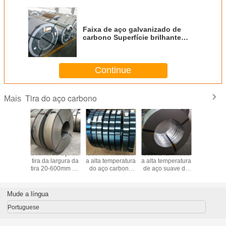
Faixa de aço galvanizado de
carbono Superfície brilhante
HRB80-95 Dureza para
construção e fabricação
Continue
Tira do aço carbono
Mais
0.12-2mm
Bobina de aço da
Bobina laminada
Bobina laminada
Bobina l
 Q235
tira da largura da
a alta temperatura
a alta temperatura
a alta tem
do aço
tira 20-600mm do
do aço carbono
de aço suave de
do aço c
 de Q345
aço carbono do
da espessura 0.2-
superfície
da tira 
aminou a
nível superior A36
3.5mm das tiras
brilhante da
carbono 
 de aço
do aço carbono
bobina do aço
A3
Mude a língua
de Q195B
carbono de Q235
Q235B
Portuguese