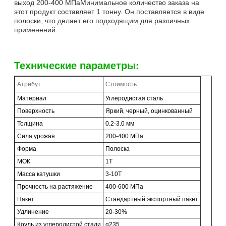
выход 200-400 МПаМинимальное количество заказа на
этот продукт составляет 1 тонну. Он поставляется в виде
полоски, что делает его подходящим для различных
применений.
Технические параметры:
Атрибут
Стоимость
Материал
Углеродистая сталь
Поверхность
Яркий, черный, оцинкованный
Толщина
0.2-3.0 мм
Сила урожая
200-400 МПа
Форма
Полоска
МОК
1Т
Масса катушки
3-10T
Прочность на растяжение
400-600 МПа
Пакет
Стандартный экспортный пакет
Удлинение
20-30%
Коуль из углеродистой стали
q235