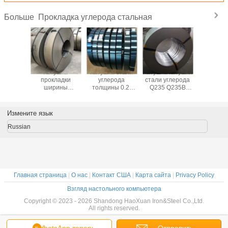
Прокладка углерода стальная
Больше
ушка
Катушка
Катушка стали
Катушка катушки
Катушка
катаной
прокладки
углерода
стали углерода
углер
рокладки
ширины
толщины 0.2-
Q235 Q235B
прокладк
mm Q195
прокладки 20-
3.5mm прокладок
яркая
углерод
Q235B
600mm стали
углерода Q195B
поверхностная
A3
глерода
углерода
стальная
слабая стальная
горячек
Измените язык
Q345B
высокой отметки
горячекатаная
горячекатаная
A36 стальная
Russian
Главная страница
|
О нас
|
Контакт США
|
Карта сайта
|
Privacy Policy
Взгляд настольного компьютера
Copyright © 2023 - 2026 Shandong HaoXuan Iron&Steel Co.,Ltd.
All rights reserved.