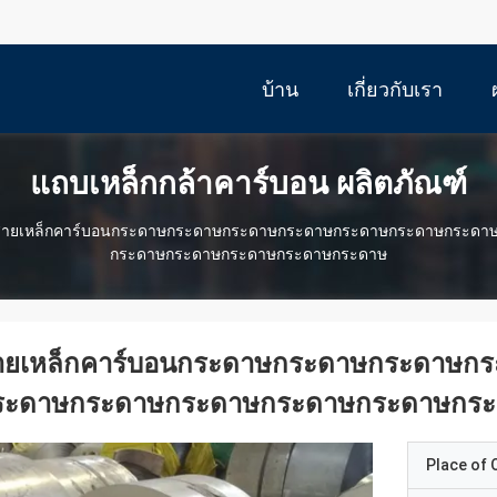
บ้าน
เกี่ยวกับเรา
แถบเหล็กกล้าคาร์บอน ผลิตภัณฑ์
ายเหล็กคาร์บอนกระดาษกระดาษกระดาษกระดาษกระดาษกระดาษกระดา
กระดาษกระดาษกระดาษกระดาษกระดาษ
ายเหล็กคาร์บอนกระดาษกระดาษกระดาษก
ระดาษกระดาษกระดาษกระดาษกระดาษกร
Place of O