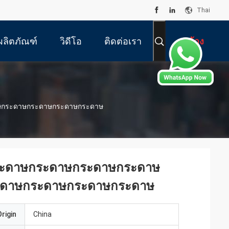
Thai
ผลิตภัณฑ์
วิดีโอ
ติดต่อเรา
ขออ้าง
ษกระดาษกระดาษกระดาษกระดาษ
ระดาษกระดาษกระดาษกระดาษ
ะดาษกระดาษกระดาษกระดาษ
rigin
China