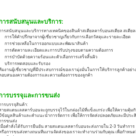
การสนับสนุนและบริการ:
การสนับสนุนและบริการทางเทคนิคของสินค้าสเตียลคาร์บอนสเตียล สเตียลสเ
การให้คําปรึกษาจากผู้เชี่ยวชาญเกี่ยวกับการเลือกวัสดุและรายละเอียด
การช่วยเหลือในการออกแบบและพัฒนาสินค้า
การตัดความละเอียดและการปรับปรุงขอบตามความต้องการ
การบําบัดด้วยความร้อนและตัวเลือกการเสร็จสิ้นผิว
บริการทดสอบและรับรอง
ทีมงานผู้เชี่ยวชาญที่มีประสบการณ์ของเรามุ่งมั่นในการให้บริการลูกค้าอย
ตอบสนองความต้องการและความต้องการของลูกค้า
การบรรจุและการขนส่ง
การบรรจุสินค้า:
สายสแตนเลสคาร์บอนจะถูกบรรจุไว้ในกล่องไม้ที่แข็งแกร่ง เพื่อให้ความคุ้มก
มีข้อมูลสินค้าและคําแนะนําการจัดการ เพื่อให้การจัดส่งปลอดภัยและมีประส
การขนส่ง
เมื่อคําสั่งได้รับการยืนยัน สายสแตนเลสคาร์บอนจะส่งภายใน 2-3 วันทําการ
หรือการขนส่งทางถนนทีมงานจัดส่งของเราจะทํางานร่วมกับคุณ เพื่อกําหนดวิธี