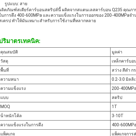
รูปแบบ: สาย
ผลิตภัณฑ์สเตียร์คาร์บอนสตริปส์นี้ ผลิตจากสแตนเลสคาร์บอน Q235 คุณภ
ในการดึง 400-600MPa และความแข็งแรงในการออกของ 200-400MPaจํานวนการสั
สเตรป ทําให้มันเหมาะสําหรับการใช้งานที่หลากหลาย
ปริมาตรเทคนิค:
คุณสมบัติ
มูลค่า
วัสดุ
เหล็กคาร์บอ
พื้นที่
สว่าง สีดํา ก
ความหนา
0.2-3.0 มิลลิ
ความแข็งแรง
200-400MP
แบบ
สตริป
MOQ
1T
น้ําหนักโค้ล
3-10T
ความแข็งแรงในการดึง
400-600MP
แพ็คเกจ
แพ็คเกจการ