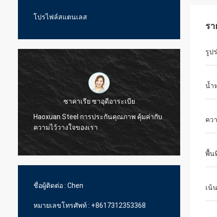
โปรไฟล์สแตนเลส
รา
รูปร
น้ำ
ซาคาเรีย ซาอุดีอาระเบีย
้มค่ากับ
Haoxuan Steel การประกันคุณภาพ คุ้มค่ากับ
ควา
ความไว้วางใจของเรา
พื้นที
ชื่อผู้ติดต่อ :
Chen
เน้
หมายเลขโทรศัพท์ :
+8617312353368