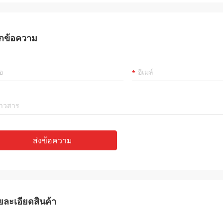
กข้อความ
ส่งข้อความ
ยละเอียดสินค้า