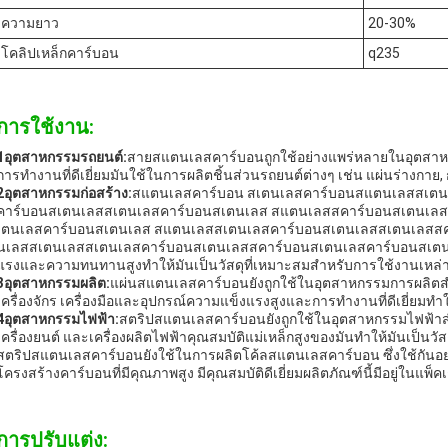
ความยาว
20-30%
โคลิปเหล็กคาร์บอน
q235
การใช้งาน:
1อุตสาหกรรมรถยนต์:
สายสแตนเลสคาร์บอนถูกใช้อย่างแพร่หลายในอุตสาห
การทํางานที่ดีเยี่ยมมันใช้ในการผลิตชิ้นส่วนรถยนต์ต่างๆ เช่น แผ่นร่างก
2อุตสาหกรรมก่อสร้าง:
สแตนเลสคาร์บอน สเตนเลสคาร์บอนสแตนเลสสเตน
คาร์บอนสเตนเลสสเตนเลสคาร์บอนสเตนเลส สแตนเลสสคาร์บอนสเตนเล
เตนเลสคาร์บอนสเตนเลส สแตนเลสสเตนเลสคาร์บอนสเตนเลสสเตนเลสส
นเลสสเตนเลสสเตนเลสคาร์บอนสเตนเลสสคาร์บอนสเตนเลสคาร์บอนสเตน
แรงและความทนทานสูงทําให้มันเป็นวัสดุที่เหมาะสมสําหรับการใช้งานเหล่าน
3อุตสาหกรรมผลิต:
แผ่นสแตนเลสคาร์บอนยังถูกใช้ในอุตสาหกรรมการผลิตสําห
เครื่องจักร เครื่องมือและอุปกรณ์ความแข็งแรงสูงและการทํางานที่ดีเยี่ยมทําใ
4อุตสาหกรรมไฟฟ้า:
สตริปสแตนเลสคาร์บอนยังถูกใช้ในอุตสาหกรรมไฟฟ้าสํา
เครื่องยนต์ และเครื่องผลิตไฟฟ้าคุณสมบัติแม่เหล็กสูงของมันทําให้มันเป็นวัส
สตริปสแตนเลสคาร์บอนยังใช้ในการผลิตโค้ลสแตนเลสคาร์บอน ซึ่งใช้กันอย
โครงสร้างคาร์บอนที่มีคุณภาพสูง มีคุณสมบัติดีเยี่ยมผลิตภัณฑ์นี้มีอยู่ใน
การปรับแต่ง: