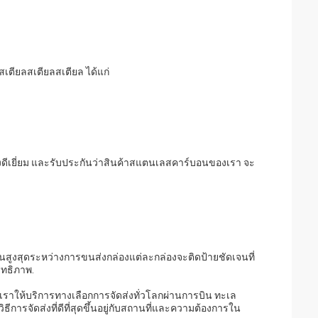
ตียลสเตียลสเตียล ได้แก่
่างดีเยี่ยม และรับประกันว่าสินค้าสแตนเลสคาร์บอนของเรา จะ
ันสูงสุดระหว่างการขนส่งกล่องแต่ละกล่องจะติดป้ายชัดเจนที่
ิทธิภาพ.
 เราให้บริการทางเลือกการจัดส่งทั่วโลกผ่านการบิน ทะเล
การจัดส่งที่ดีที่สุดขึ้นอยู่กับสถานที่และความต้องการใน