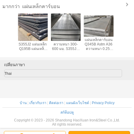
แผ่นเหล็กคาร์บอน
มากกว่า
ผ่นเหล็ก
S235J0 S355JR
แผ่นเหล็กคาร์บอน
แผ่นเหล็กคาร์บอน
แผ่นเหล็ก
น้ำความ
S355J2 แผ่นเหล็ก
ความหนา 300-
Q345B Astm A36
Q235 Q
-600 มม.
Q195B แผ่นเหล็ก
600 มม. S355JR
ความหนา 0.25-
ASTM A3
กคาร์บอน
คาร์บอนความ
แผ่นเหล็ก SGS BV
300 มม
เหล็กรี
กว้าง 1,000-3,000
มม
เปลี่ยนภาษา
Thai
บ้าน
|
เกี่ยวกับเรา
|
ติดต่อเรา
|
แผนผังเว็บไซต์
|
Privacy Policy
สก์ท็อปดู
Copyright © 2023 - 2026 Shandong HaoXuan Iron&Steel Co.,Ltd.
All rights reserved.