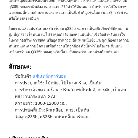
และถ้าคุณต้องการแผ่นเหล็กคาร์บอน ที่ทนต่อการกระแทกแผ่นเหล็กคาร์บอน
q335b ของเรามีพลังงานกระแทก 27Jทําให้มันเหมาะสําหรับการใช้ในสภาพ
แวดล้อมที่ความต้านทานแรงกระแทกเป็นสิ่งสําคัญเช่นในการก่อสร้างสะพาน
หรือโครงสร้างอื่น ๆ
โดยรวมแล้วแผ่นสแตนเลสคาร์บอน q335b ของเราเป็นผลิตภัณฑ์ที่มีคุณภาพ
สูง ที่ถูกสร้างให้ทนนาน ไม่ว่าคุณกําลังมองหาแผ่นที่น่าเชื่อถือสําหรับการใช้
ในงานก่อสร้าง การผลิต หรืออุตสาหกรรมอื่นๆแผ่นนี้แข็งแรงคุณต้องการความ
ทนทานและความยืดหยุ่นเพื่อทํางานให้ถูกต้อง ดังนั้นทําไมต้องรอ สั่งแผ่น
เหล็กคาร์บอน Q335b ของคุณวันนี้และสัมผัสความแตกต่างด้วยตัวเอง!
ลักษณะ:
ชื่อสินค้า:
แผ่นเหล็กคาร์บอน
การประยุกต์ใช้: โป้หม้อ, โป้โครงสร้าง, เป็นต้น
การรักษาด้วยความร้อน: ปรับสภาพเป็นปกติ, การดับ, เป็นต้น
พลังงานกระแทก: 27J
ความยาว: 1000-12000 มม.
การบําบัดพื้นผิว: ผิวเคลือบ, สวย, เป็นต้น
วัสดุ: q235b, q335b, แผ่นเหล็กคาร์บอน